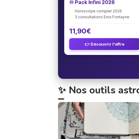
♾️ Pack Infini 2026
Horoscope complet 2026
3 consultations Ema Fontayne
11,90€
👉 Découvrir l'offre
✨ Nos outils ast