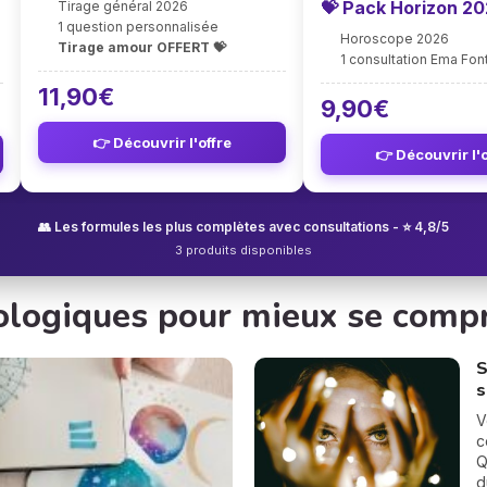
💝 Pack Horizon 2
Tirage général 2026
1 question personnalisée
Horoscope 2026
Tirage amour OFFERT 💝
1 consultation Ema Fo
11,90€
9,90€
👉 Découvrir l'offre
👉 Découvrir l'o
👥 Les formules les plus complètes avec consultations - ⭐ 4,8/5
3 produits disponibles
rologiques pour mieux se comp
S
s
V
c
Q
d