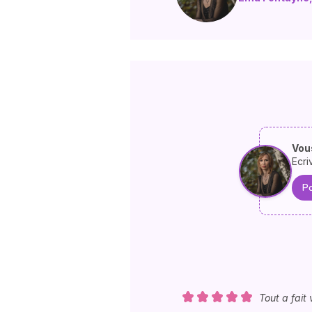
Vous
Ecri
Po
Tout a fait 