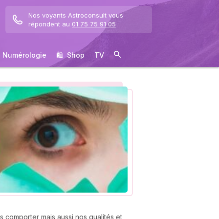
Nos voyants Astroconsult vous
répondent au
01 75 75 91 05
Numérologie
🛍 ️ Shop
TV
s comporter mais aussi nos qualités et