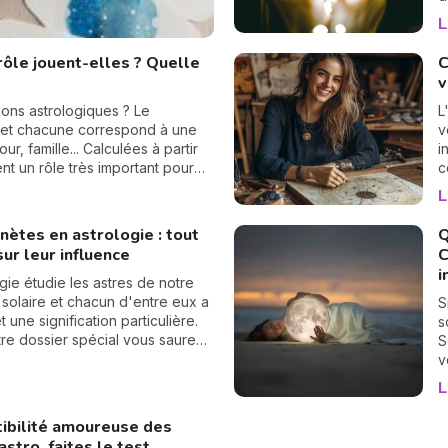
P
L
c
B
rôle jouent-elles ? Quelle
C
v
ons astrologiques ? Le
L
 et chacune correspond à une
v
ur, famille... Calculées à partir
i
nt un rôle très important pour
c
votre avenir. Voici leurs
q
L
a
s
nètes en astrologie : tout
Q
C
sur leur influence
C
v
i
h
ogie étudie les astres de notre
n
solaire et chacun d'entre eux a
S
1
t une signification particulière.
s
l
re dossier spécial vous saurez
S
 ces planètes d'un point de vue
v
ique, astrologique et
l
L
ique. Elles n'auront plus aucun
m
our vous !
p
ibilité amoureuse des
s
astro, faites le test