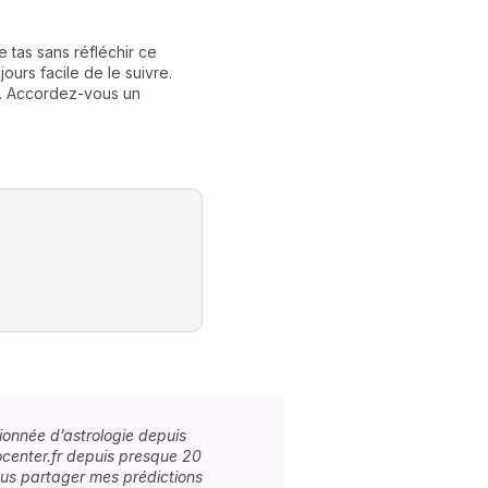
TAUREAU
e tas sans réfléchir ce
Le
signe du Taureau
aime son 
jours facile de le suivre.
de son pré ce qui le conduit à
s. Accordez-vous un
extrême… Par contre, une fois
la maison comme au travail alo
ionnée d’astrologie depuis
center.fr depuis presque 20
ous partager mes prédictions