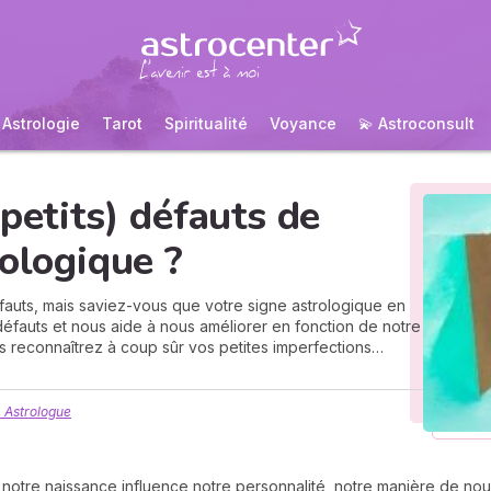
Astrologie
Tarot
Spiritualité
Voyance
💫 Astroconsult
petits) défauts de
rologique ?
fauts, mais saviez-vous que votre signe astrologique en
défauts et nous aide à nous améliorer en fonction de notre
us reconnaîtrez à coup sûr vos petites imperfections…
 Astrologue
notre naissance influence notre personnalité, notre manière de nou