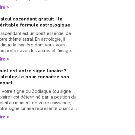
ersonnalité, qualités, défauts,
ire
ompatibilité, je vous dis tout sur chacun.
onne lecture ! ☄️
alcul ascendant gratuit : la
éritable formule astrologique
'ascendant est un point essentiel de
otre thème astral. En astrologie, il
ndique la manière dont vous vous
omportez avec les autres et l'image
ue donnez de vous. Trouvez votre
ire
scendant et découvrez comment il agit
ur votre signe solaire et vos relations.
uel est votre signe lunaire ?
alculer votre ascendant, c'est simple,
alculez-le pour connaître son
ous aurez uniquement besoin de votre
mpact
eure de naissance et votre lieu de
aissance. Notre simulateur est fiable à
i votre signe du Zodiaque (ou signe
00%, vous pouvez être sûr de
olaire) est déterminé par la position du
'ascendant que nous vous donnons 🙏.
oleil au moment de votre naissance,
otre signe lunaire représente quant à
ui une dimension tout aussi essentielle
ire
ais souvent moins connue de votre
ersonnalité. En astrologie, la Lune
ymbolise l'inconscient, les émotions