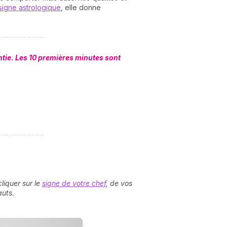
signe astrologique
, elle donne
tie. Les 10 premières minutes sont
N
v
A
v
r
liquer sur le
signe de votre chef
, de vos
9
auts.