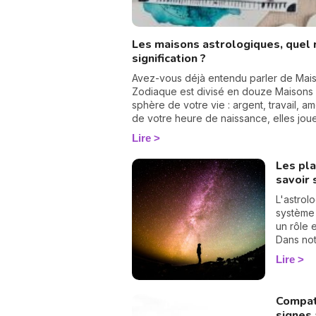
Les maisons astrologiques, quel 
signification ?
Avez-vous déjà entendu parler de Mais
Zodiaque est divisé en douze Maisons
sphère de votre vie : argent, travail, amo
de votre heure de naissance, elles joue
mieux comprendre votre personnalité et 
Lire
significations !
Les pla
savoir 
L'astrol
système 
un rôle e
Dans not
tout sur
Lire
astronom
mytholog
secret p
Compat
signes 