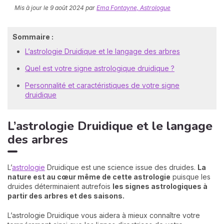
Mis à jour le
9 août 2024
par
Ema Fontayne, Astrologue
Sommaire :
L’astrologie Druidique et le langage des arbres
Quel est votre signe astrologique druidique ?
Personnalité et caractéristiques de votre signe
N
druidique
v
A
L’astrologie Druidique et le langage
v
r
des arbres
9
L’
astrologie
Druidique est une science issue des druides.
La
nature est au cœur même de cette astrologie
puisque les
druides déterminaient autrefois
les signes astrologiques à
partir des arbres et des saisons.
L’astrologie Druidique vous aidera à mieux connaître votre