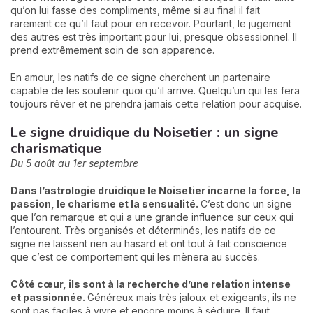
qu’on lui fasse des compliments, même si au final il fait
rarement ce qu’il faut pour en recevoir. Pourtant, le jugement
des autres est très important pour lui, presque obsessionnel. Il
prend extrêmement soin de son apparence.
En amour, les natifs de ce signe cherchent un partenaire
capable de les soutenir quoi qu’il arrive. Quelqu’un qui les fera
toujours rêver et ne prendra jamais cette relation pour acquise.
Le signe druidique du Noisetier : un signe
charismatique
Du 5 août au 1er septembre
Dans l’astrologie druidique le Noisetier incarne la force, la
passion, le charisme et la sensualité.
C’est donc un signe
que l’on remarque et qui a une grande influence sur ceux qui
l’entourent. Très organisés et déterminés, les natifs de ce
signe ne laissent rien au hasard et ont tout à fait conscience
que c’est ce comportement qui les mènera au succès.
Côté cœur, ils sont à la recherche d’une relation intense
et passionnée.
Généreux mais très jaloux et exigeants, ils ne
sont pas faciles à vivre et encore moins à séduire. Il faut