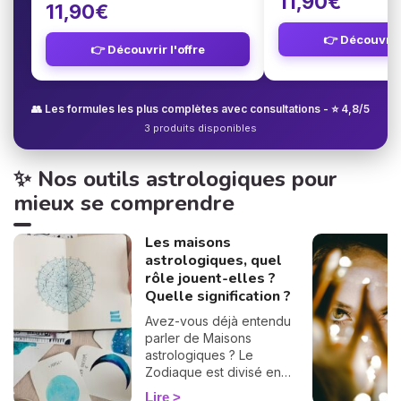
11,90€
11,90€
👉 Découvrir 
👉 Découvrir l'offre
👥 Les formules les plus complètes avec consultations - ⭐ 4,8/5
3 produits disponibles
✨ Nos outils astrologiques pour
mieux se comprendre
Les maisons
astrologiques, quel
rôle jouent-elles ?
Quelle signification ?
Avez-vous déjà entendu
parler de Maisons
astrologiques ? Le
Zodiaque est divisé en
douze Maisons et chacune
Lire