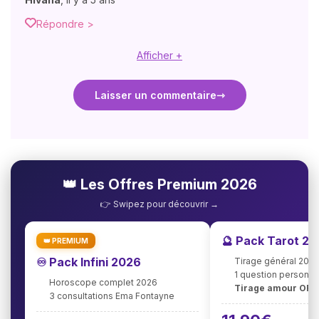
Répondre >
Afficher +
Laisser un commentaire
👑 Les Offres Premium 2026
👉 Swipez pour découvrir →
🔮 Pack Tarot 2
👑 PREMIUM
♾️ Pack Infini 2026
Tirage général 202
1 question personna
Horoscope complet 2026
Tirage amour OFF
3 consultations Ema Fontayne