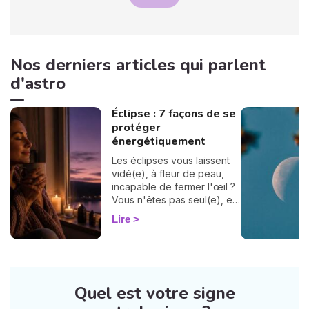
Nos derniers articles qui parlent
d'astro
Éclipse : 7 façons de se
protéger
énergétiquement
Les éclipses vous laissent
vidé(e), à fleur de peau,
incapable de fermer l'œil ?
Vous n'êtes pas seul(e), et
surtout : ça se traverse en
Lire
douceur. Voici 7 gestes
simples et bienveillants pour
vous protéger
énergétiquement et
retrouver votre calme
Quel est votre signe
intérieur. 🛡️🌒