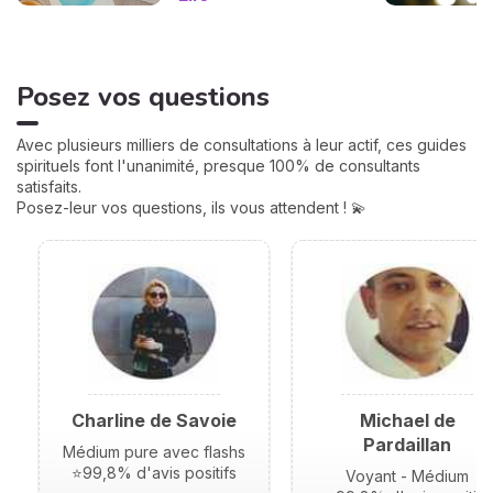
correspond à une sphère
de votre vie : argent, travail,
amour, famille... Calculées à
partir de votre heure de
Posez vos questions
naissance, elles jouent un
rôle très important pour
mieux comprendre votre
Avec plusieurs milliers de consultations à leur actif, ces guides
personnalité et votre avenir.
spirituels font l'unanimité, presque 100% de consultants
Voici leurs significations !
satisfaits.
Posez-leur vos questions, ils vous attendent ! 💫
Charline de Savoie
Michael de
Pardaillan
Médium pure avec flashs
⭐99,8% d'avis positifs
Voyant - Médium