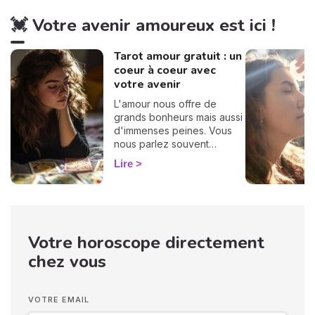
💓 Votre avenir amoureux est ici !
Tarot amour gratuit : un
coeur à coeur avec
votre avenir
L'amour nous offre de
grands bonheurs mais aussi
d'immenses peines. Vous
nous parlez souvent
d'amour dans vos
Lire
messages, vous nous
posez des questions, vous
avez envie de savoir, c'est
pourquoi nous avons
décidé de créer cette page
Votre horoscope directement
spéciale voyance amour.
Tirage de tarot amoureux,
chez vous
compatibilité, conseils...
vous trouverez tout ici,
passez un bon moment ! 💖
VOTRE EMAIL