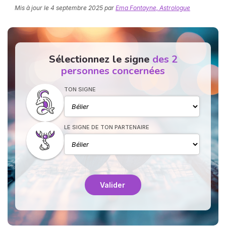
Mis à jour le
4 septembre 2025
par
Ema Fontayne, Astrologue
Sélectionnez le signe
des 2
personnes concernées
TON SIGNE
N
v
A
v
LE SIGNE DE TON PARTENAIRE
r
9
Valider