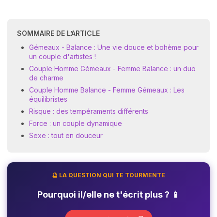
SOMMAIRE DE L’ARTICLE
Gémeaux - Balance : Une vie douce et bohème pour
un couple d'artistes !
Couple Homme Gémeaux - Femme Balance : un duo
de charme
Couple Homme Balance - Femme Gémeaux : Les
équilibristes
Risque : des tempéraments différents
Force : un couple dynamique
Sexe : tout en douceur
🔮 LA QUESTION QUI TE TOURMENTE
Pourquoi il/elle ne t'écrit plus ? 📱