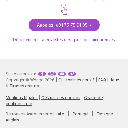
Découvrez Anne-Lyssia Coupart
Déc
Appelez le
01 75 75 91 05
Découvrir nos spécialistes des questions amoureuses
Suivez-nous sur
Copyright © Wengo 2026 |
Qui sommes nous ?
|
FAQ
|
Jeux
& Tirages gratuits
Mentions légales
|
Gestion des cookies
|
Charte de
confidentialité
Retrouvez Astrocenter en
Italie
|
Portugal
|
Espagne
|
Anglais