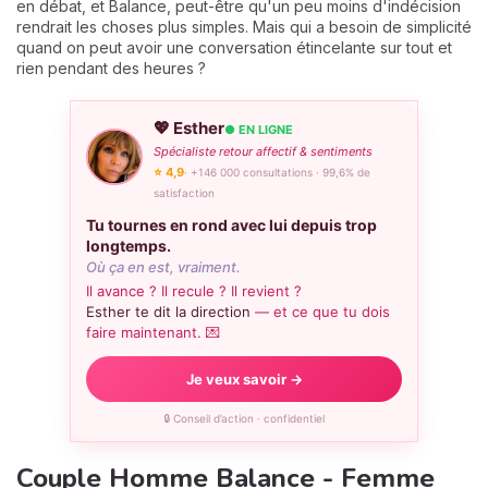
en débat, et Balance, peut-être qu'un peu moins d'indécision
rendrait les choses plus simples. Mais qui a besoin de simplicité
quand on peut avoir une conversation étincelante sur tout et
rien pendant des heures ?
💖 Esther
● EN LIGNE
Spécialiste retour affectif & sentiments
⭐ 4,9
· +146 000 consultations · 99,6% de
satisfaction
Tu tournes en rond avec lui depuis trop
longtemps.
Où ça en est, vraiment.
Il avance ? Il recule ? Il revient ?
Esther te dit la direction
— et ce que tu dois
faire maintenant. 💌
Je veux savoir →
🔒 Conseil d’action · confidentiel
Couple Homme Balance - Femme