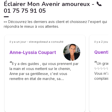
Éclairer Mon Avenir amoureux - 📞
01 75 75 91 05
👀 Découvrez les derniers avis client et choisissez l'expert qui
répondra le mieux à vos attentes.
il y a un jour - stevegobeaut a consulté
il y a 2 jours
Quentin
Anne-Lyssia Coupart
Un grand
Il y a des guides , qui vous prennent par
✨✨✨✨✨
la main et vous mettent sur le chemin,
Vous m'av
Anne par sa gentillesse, c'est vous
complaisan
remettre en état de marche, sa
Agréable g
bienveillance, ça franchise vous apporte
✨🙏✨🙏✨
beaucoup de bonheur, elle vous dit avec
calmé le déroulement des étapes et vous
apprend la patience. Merci Anne pour tout
. Je me permets également d'inciter les
consultants à faire appel à vous . ❤️🙏🫶