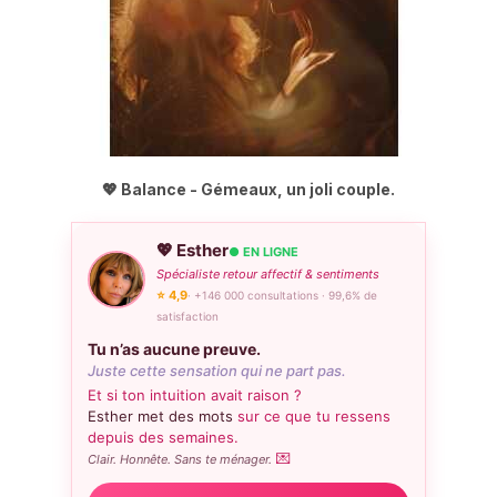
💖 Balance - Gémeaux, un joli couple.
💖 Esther
● EN LIGNE
Spécialiste retour affectif & sentiments
⭐ 4,9
· +146 000 consultations · 99,6% de
satisfaction
Tu n’as aucune preuve.
Juste cette sensation qui ne part pas.
Et si ton intuition avait raison ?
Esther met des mots
sur ce que tu ressens
depuis des semaines.
💌
Clair. Honnête. Sans te ménager.