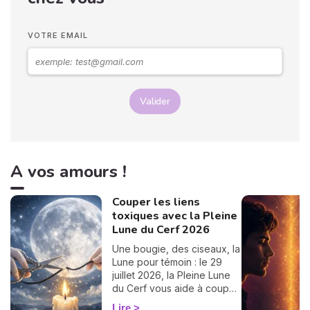
compatibilité, conseils...
vous trouverez tout ici,
passez un bon moment ! 💖
VOTRE EMAIL
Valider
A vos amours !
Couper les liens
toxiques avec la Pleine
Lune du Cerf 2026
Une bougie, des ciseaux, la
Lune pour témoin : le 29
juillet 2026, la Pleine Lune
du Cerf vous aide à couper
un lien toxique. Le rituel pas
Lire