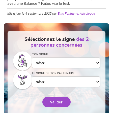
avec une Balance ? Faites vite le test.
Mis à jour le
4 septembre 2025
par
Ema Fontayne, Astrologue
Sélectionnez le signe
des 2
personnes concernées
N
v
TON SIGNE
A
v
r
LE SIGNE DE TON PARTENAIRE
9
Valider