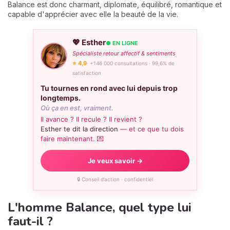
Balance est donc charmant, diplomate, équilibré, romantique et
capable d'apprécier avec elle la beauté de la vie.
💖 Esther
● EN LIGNE
Spécialiste retour affectif & sentiments
⭐ 4,9
· +146 000 consultations · 99,6% de
satisfaction
Tu tournes en rond avec lui depuis trop
longtemps.
Où ça en est, vraiment.
Il avance ? Il recule ? Il revient ?
Esther te dit la direction
— et ce que tu dois
faire maintenant. 💌
Je veux savoir →
🔒 Conseil d’action · confidentiel
L'homme Balance, quel type lui
faut-il ?