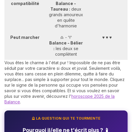
compatibilité
Balance -
Taureau :
deux
grands amoureux
en quête
d'harmonie
Peut marcher
♎ - ♈
♥ ♥ ♥
Balance - Bélier
:
les deux se
complètent
Vous êtes le charme à l'état pur ! Impossible de ne pas être
séduit par votre caractère si doux et jovial. Seulement voilà,
vous êtes sans cesse en plein dilemme, quitte à faire du
surplace... pas simple à supporter pour tout le monde. Cliquez
sur le signe de la personne qui occupe vos pensées pour
savoir si vous êtes compatibles. Et si vous voulez en savoir
plus sur votre avenir, découvrez l'
horoscope 2025 de la
Balance
.
🔮 LA QUESTION QUI TE TOURMENTE
Pourquoi il/elle ne t'écrit plus ? 📱