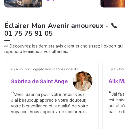
à pas.
Éclairer Mon Avenir amoureux - 📞
01 75 75 91 05
👀 Découvrez les derniers avis client et choisissez l'expert qui
répondra le mieux à vos attentes.
il y a un jour - egyptozabella777 a consulté
il y a 2 heur
Alix Ma
Sabrina de Saint Ange
Jai fais 
Merci Sabrina pour votre retour vocal.
est claire,
J'ai beaucoup apprécié votre douceur,
but et c’e
votre bienveillance et la qualité de votre
passe dans
voyance. Vous apportez de nombreux
éléments avec générosité, sans
complaisance et avec beaucoup de
réalisme. Je vous recontacterai très vite.