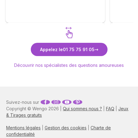
Un grand merci à vous.
Découvrez Sabrina de Saint Ange
D
Appelez le
01 75 75 91 05
Découvrir nos spécialistes des questions amoureuses
Suivez-nous sur
Copyright © Wengo 2026 |
Qui sommes nous ?
|
FAQ
|
Jeux
& Tirages gratuits
Mentions légales
|
Gestion des cookies
|
Charte de
confidentialité