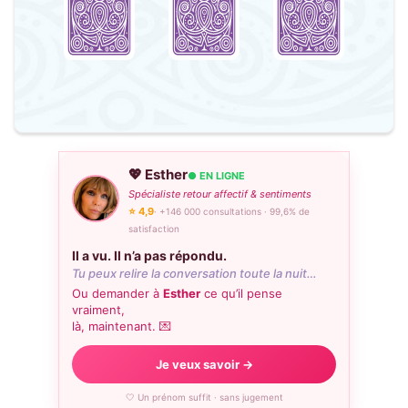
💖 Esther
● EN LIGNE
Spécialiste retour affectif & sentiments
⭐ 4,9
· +146 000 consultations · 99,6% de
satisfaction
Il a vu. Il n’a pas répondu.
Tu peux relire la conversation toute la nuit…
Ou demander à
Esther
ce qu’il pense
vraiment,
là, maintenant. 💌
Je veux savoir →
🤍 Un prénom suffit · sans jugement