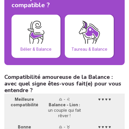
compatible ?
Bélier & Balance
Taureau & Balance
Gé
Compatibilité amoureuse de la Balance :
avec quel signe êtes-vous fait(e) pour vous
entendre ?
Meilleure
♎ - ♌
♥ ♥ ♥ ♥
compatibilité
Balance - Lion :
un couple qui fait
rêver !
Bonne
♎ - ♉
♥ ♥ ♥ ♥