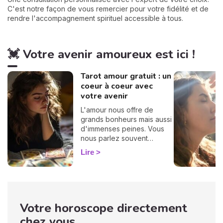
C'est notre façon de vous remercier pour votre fidélité et de
rendre l'accompagnement spirituel accessible à tous.
💓 Votre avenir amoureux est ici !
Tarot amour gratuit : un
coeur à coeur avec
votre avenir
L'amour nous offre de
grands bonheurs mais aussi
d'immenses peines. Vous
nous parlez souvent
d'amour dans vos
Lire
messages, vous nous
posez des questions, vous
avez envie de savoir, c'est
pourquoi nous avons
décidé de créer cette page
Votre horoscope directement
spéciale voyance amour.
Tirage de tarot amoureux,
chez vous