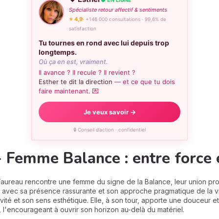
Spécialiste retour affectif & sentiments
⭐ 4,9
· +146 000 consultations · 99,6% de
satisfaction
Tu tournes en rond avec lui depuis trop
longtemps.
Où ça en est, vraiment.
Il avance ? Il recule ? Il revient ?
Esther te dit la direction
— et ce que tu dois
faire maintenant. 💌
Je veux savoir →
🔒 Conseil d’action · confidentiel
Femme Balance : entre force e
ureau rencontre une femme du signe de la Balance, leur union pro
 avec sa présence rassurante et son approche pragmatique de la vie,
té et son sens esthétique. Elle, à son tour, apporte une douceur et
 l'encourageant à ouvrir son horizon au-delà du matériel.