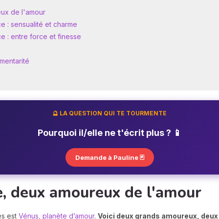
ux de l'amour
: sensualité et charme
: entre force et finesse
émentarité
🔮 LA QUESTION QUI TE TOURMENTE
Pourquoi il/elle ne t'écrit plus ? 📱
Demande à Pauline 🃏
e, deux amoureux de l'amour
es est
Vénus, planète d’amour
.
Voici deux grands amoureux, deux 