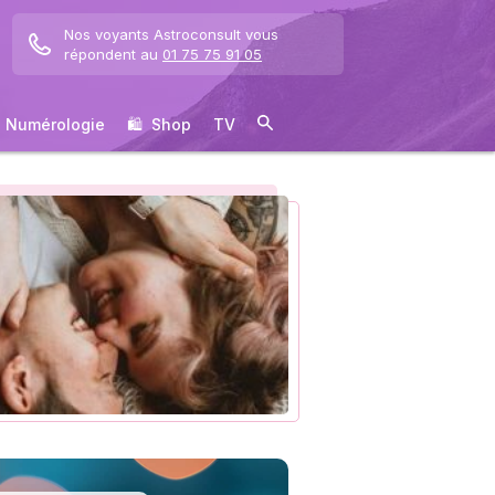
Nos voyants Astroconsult vous
répondent au
01 75 75 91 05
Numérologie
🛍 ️ Shop
TV