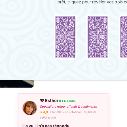
prêt, cliquez pour révéler vos trois ca
💖 Esther
● EN LIGNE
Spécialiste retour affectif & sentiments
⭐ 4,9
· +146 000 consultations · 99,6% de
satisfaction
Il a vu. Il n’a pas répondu.