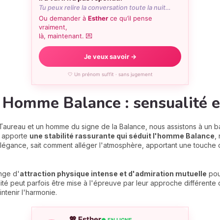
Tu peux relire la conversation toute la nuit…
Ou demander à
Esther
ce qu’il pense
vraiment,
là, maintenant. 💌
Je veux savoir →
🤍 Un prénom suffit · sans jugement
Homme Balance : sensualité 
aureau et un homme du signe de la Balance, nous assistons à un bal
, apporte
une stabilité rassurante qui séduit l'homme Balance
,
élégance, sait comment alléger l'atmosphère, apportant une touche 
nge d'
attraction physique intense et d'admiration mutuelle
pour
lité peut parfois être mise à l'épreuve par leur approche différente
ntenir l'harmonie.
💖 Esther
● EN LIGNE