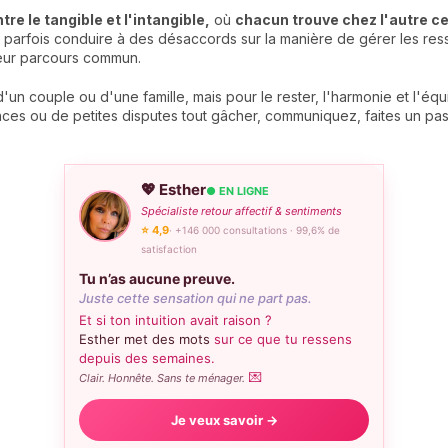
tre le tangible et l'intangible,
où
chacun trouve chez l'autre ce
 parfois conduire à des désaccords sur la manière de gérer les ress
eur parcours commun.
'un couple ou d'une famille, mais pour le rester, l'harmonie et l'équi
rences ou de petites disputes tout gâcher, communiquez, faites un pas
💖 Esther
● EN LIGNE
Spécialiste retour affectif & sentiments
⭐ 4,9
· +146 000 consultations · 99,6% de
satisfaction
Tu n’as aucune preuve.
Juste cette sensation qui ne part pas.
Et si ton intuition avait raison ?
Esther met des mots
sur ce que tu ressens
depuis des semaines.
💌
Clair. Honnête. Sans te ménager.
Je veux savoir →