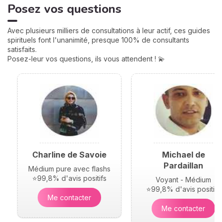
Posez vos questions
naissance, elles jouent un
rôle très important pour
mieux comprendre votre
Avec plusieurs milliers de consultations à leur actif, ces guides
personnalité et votre avenir.
spirituels font l'unanimité, presque 100% de consultants
Voici leurs significations !
satisfaits.
Posez-leur vos questions, ils vous attendent ! 💫
Charline de Savoie
Michael de
Pardaillan
Médium pure avec flashs
⭐99,8% d'avis positifs
Voyant - Médium
⭐99,8% d'avis positifs
Me contacter
Me contacter