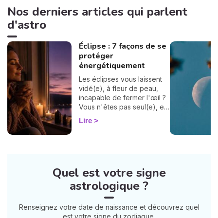
Nos derniers articles qui parlent
d'astro
Éclipse : 7 façons de se
protéger
énergétiquement
Les éclipses vous laissent
vidé(e), à fleur de peau,
incapable de fermer l'œil ?
Vous n'êtes pas seul(e), et
surtout : ça se traverse en
Lire
douceur. Voici 7 gestes
simples et bienveillants pour
vous protéger
énergétiquement et
retrouver votre calme
Quel est votre signe
intérieur. 🛡️🌒
astrologique ?
Renseignez votre date de naissance et découvrez quel
est votre signe du zodiaque.