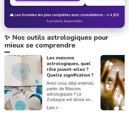
👥 Les formules les plus complètes avec consultations - ⭐ 4,8/5
3 produits disponibles
✨ Nos outils astrologiques pour
mieux se comprendre
Les maisons
astrologiques, quel
rôle jouent-elles ?
Quelle signification ?
Avez-vous déjà entendu
parler de Maisons
astrologiques ? Le
Zodiaque est divisé en
douze Maisons et chacune
Lire
correspond à une sphère
de votre vie : argent, travail,
amour, famille... Calculées à
partir de votre heure de