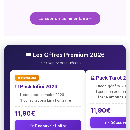
Laisser un commentaire
👑 Les Offres Premium 2026
👉 Swipez pour découvrir →
🔮 Pack Tarot 2
👑 PREMIUM
♾️ Pack Infini 2026
Tirage général 202
1 question personna
Horoscope complet 2026
Tirage amour OFF
3 consultations Ema Fontayne
11,90€
11,90€
👉 Découvrir 
👉 Découvrir l'offre