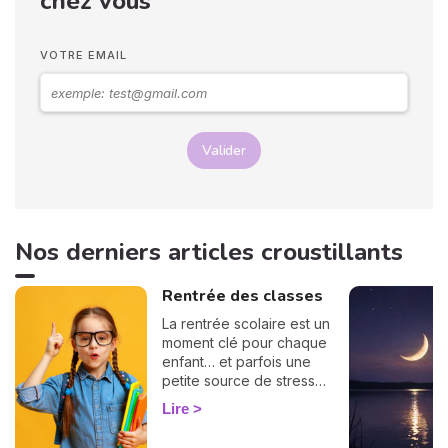
chez vous
mieux comprendre votre
personnalité et votre avenir.
Voici leurs significations !
VOTRE EMAIL
Valider
Nos derniers articles croustillants
Rentrée des classes
La rentrée scolaire est un
moment clé pour chaque
enfant… et parfois une
petite source de stress
pour les parents ! Bonne
Lire
nouvelle : l'astrologie peut
vous offrir une précieuse