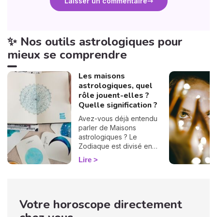
Laisser un commentaire
✨ Nos outils astrologiques pour
mieux se comprendre
Les maisons
astrologiques, quel
rôle jouent-elles ?
Quelle signification ?
Avez-vous déjà entendu
parler de Maisons
astrologiques ? Le
Zodiaque est divisé en
douze Maisons et chacune
Lire
correspond à une sphère
de votre vie : argent, travail,
amour, famille... Calculées à
partir de votre heure de
Votre horoscope directement
naissance, elles jouent un
rôle très important pour