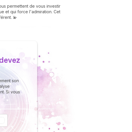
ous permettent de vous investir
 et qui force l'admiration. Cet
férent. 💫
 devez
tement son
nalyse
t. Si vous