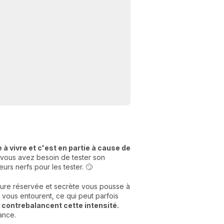
N
v
 à vivre et c'est en partie à cause de
A
s vous avez besoin de tester son
v
eurs nerfs pour les tester. 🙄
r
ture réservée et secrète vous pousse à
9
vous entourent, ce qui peut parfois
 contrebalancent cette intensité.
ance.