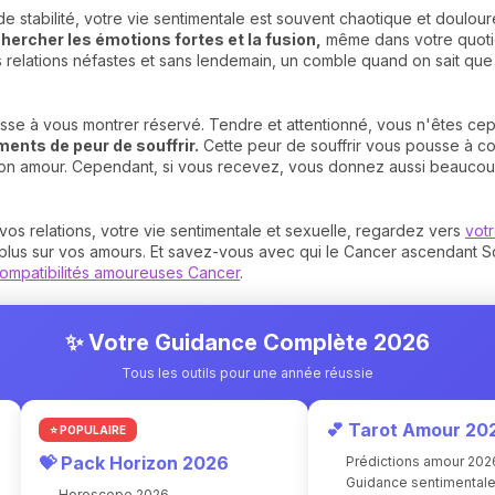
e stabilité, votre vie sentimentale est souvent chaotique et doulour
hercher les émotions fortes et la fusion,
même dans votre quotidie
 relations néfastes et sans lendemain, un comble quand on sait que 
se à vous montrer réservé. Tendre et attentionné, vous n'êtes cep
ents de peur de souffrir.
Cette peur de souffrir vous pousse à c
 son amour. Cependant, si vous recevez, vous donnez aussi beaucou
 vos relations, votre vie sentimentale et sexuelle, regardez vers
vot
us sur vos amours. Et savez-vous avec qui le Cancer ascendant Sco
ompatibilités amoureuses Cancer
.
✨ Votre Guidance Complète 2026
Tous les outils pour une année réussie
💕 Tarot Amour 20
⭐ POPULAIRE
💝 Pack Horizon 2026
Prédictions amour 202
Guidance sentimental
Horoscope 2026