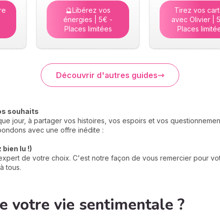
re
🔮Libérez vos
Tirez vos car
énergies | 5€ -
avec Olivier | 
Places limitées
Places limité
Découvrir d'autres guides
os souhaits
e jour, à partager vos histoires, vos espoirs et vos questionneme
ondons avec une offre inédite :
bien lu !)
xpert de votre choix. C'est notre façon de vous remercier pour votr
à tous.
 votre vie sentimentale ?