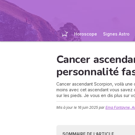
Horoscope
Signes Astro
Cancer ascendan
personnalité fa
Cancer ascendant Scorpion, voilà une c
moins avec cet ascendant vous savez 
sur les pieds. Je vous en dis plus sur vo
Mis à jour le
16 juin 2025
par
Ema Fontayne, A
SOMMAIRE DE L’ARTICLE