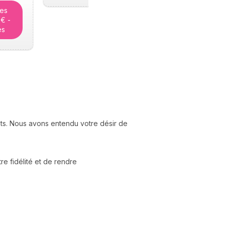
tes
5€ -
es
nts. Nous avons entendu votre désir de
e fidélité et de rendre