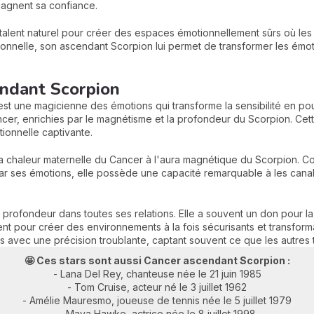
agnent sa confiance.
 talent naturel pour créer des espaces émotionnellement sûrs où les
nnelle, son ascendant Scorpion lui permet de transformer les émot
ndant Scorpion
une magicienne des émotions qui transforme la sensibilité en pouvoi
ancer, enrichies par le magnétisme et la profondeur du Scorpion. Ce
ionnelle captivante.
la chaleur maternelle du Cancer à l'aura magnétique du Scorpion. 
ar ses émotions, elle possède une capacité remarquable à les canali
a profondeur dans toutes ses relations. Elle a souvent un don pour la
lent pour créer des environnements à la fois sécurisants et transform
nes avec une précision troublante, captant souvent ce que les autres
🤩 Ces stars sont aussi Cancer ascendant Scorpion :
- Lana Del Rey, chanteuse née le 21 juin 1985
- Tom Cruise, acteur né le 3 juillet 1962
- Amélie Mauresmo, joueuse de tennis née le 5 juillet 1979
- Maya Hawke, actrice née le 8 juillet 1998