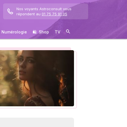
Nos voyants Astroconsult vous
répondent au
01 75 75 91 05
Numérologie
🛍 ️ Shop
TV