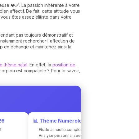
euse ❤️‍🩹. La passion inhérente à votre
n affectif. De fait, cette attitude vous
vous êtes assez élitiste dans votre
endant pas toujours démonstratif et
onstamment rechercher l'affection de
p en échange et maintenez ainsi la
re thème natal
. En effet, la
position de
rpion est compatible ? Pour le savoir,
26
📊 Thème Numérologique
6
Étude annuelle complète
e
Analyse personnalisée