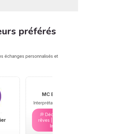
eurs préférés
des échanges personnalisés et
MC Bramond
Interprétation des rêves
💭 Décryptez vos
ier
rêves | 5€ - Places
limitées