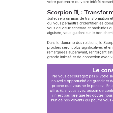
votre partenaire ou votre intérêt roman
Scorpion ♏ : Transform
Juillet sera un mois de transformation
qui vous permettra d'identifier les dom
vous de vieux schémas et habitudes qui 
aiguisée, vous guidant sur le bon chemi
Dans le domaine des relations, le Scor
proches seront plus significatives et e
remarquées auparavant, renforçant ainsi
grande intimité et de connexion avec vo
Le cons
Ne vous découragez pas si votre sig
nouvelle opportunité de grandir et d
proche que vous ne le pensez ! En at
offre. Et, si vous avez besoin de con
il n'est pas rare que les doutes nou
l'un de nos voyants qui pourra vous é