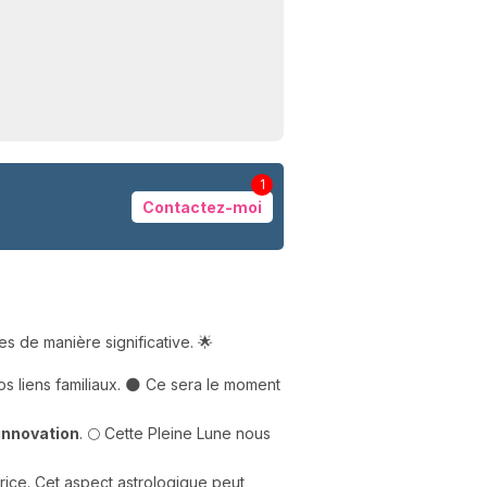
1
Contactez-moi
N
v
A
es de manière significative. 🌟
v
r
s liens familiaux. 🌑 Ce sera le moment
9
'innovation
. 🌕 Cette Pleine Lune nous
trice. Cet aspect astrologique peut