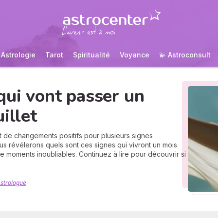
Astrologie
Tarot
Spiritualité
Voyance
💫 Astroconsult
qui vont passer un
illet
 et de changements positifs pour plusieurs signes
ous révélerons quels sont ces signes qui vivront un mois
de moments inoubliables. Continuez à lire pour découvrir si
strologue