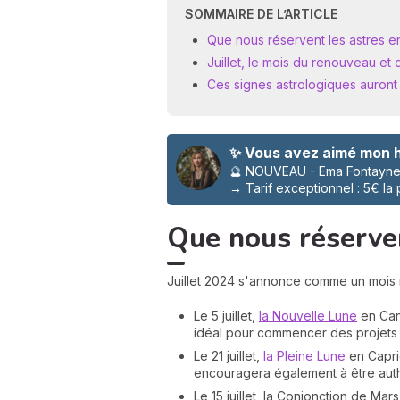
SOMMAIRE DE L’ARTICLE
Que nous réservent les astres en 
Juillet, le mois du renouveau et 
Ces signes astrologiques auront u
✨ Vous avez aimé mon h
🔮 NOUVEAU - Ema Fontayne 
→
Tarif exceptionnel : 5€ la
Que nous réservent
Juillet 2024 s'annonce comme un mois
Le 5 juillet,
la Nouvelle Lune
en Canc
idéal pour commencer des projets 
Le 21 juillet,
la Pleine Lune
en Capric
encouragera également à être authe
Le 15 juillet, la Conjonction de Ma