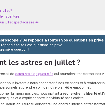
juillet ?
de l'aventure
n juillet spectaculaire 🌟
oroscope ? Je réponds à toutes vos questions en privé
répond à toutes vos questions en privé
 première question !
 les astres en juillet ?
 rempli de
dates astrologiques clés
qui pourraient transformer nos vi
er nous invitera à nous connecter à nos émotions et à renforcer no
personnels et prendre soin de notre bien-être émotionnel.
orne illuminera nos vies, nous incitant à
rechercher la liberté et l
ntiques et à exprimer notre individualité sans crainte.
rs et Uranus en Taureau apportera une énergie intense et transforma