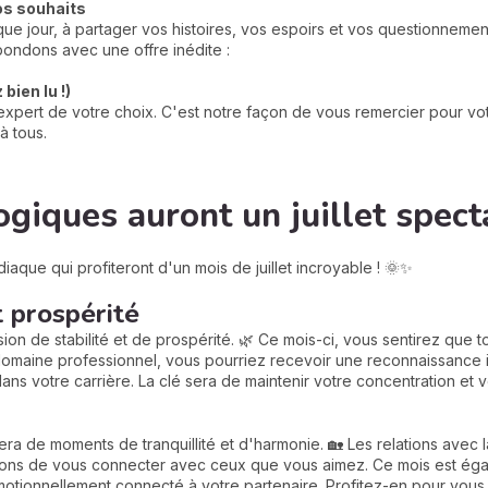
os souhaits
e jour, à partager vos histoires, vos espoirs et vos questionneme
ondons avec une offre inédite :
bien lu !)
xpert de votre choix. C'est notre façon de vous remercier pour votr
à tous.
ogiques auront un juillet spect
aque qui profiteront d'un mois de juillet incroyable ! 🌞✨
t prospérité
on de stabilité et de prospérité. 🌿 Ce mois-ci, vous sentirez que to
domaine professionnel, vous pourriez recevoir une reconnaissance 
ans votre carrière. La clé sera de maintenir votre concentration et 
era de moments de tranquillité et d'harmonie. 🏡 Les relations avec la
çons de vous connecter avec ceux que vous aimez. Ce mois est éga
 émotionnellement connecté à votre partenaire. Profitez-en pour vous