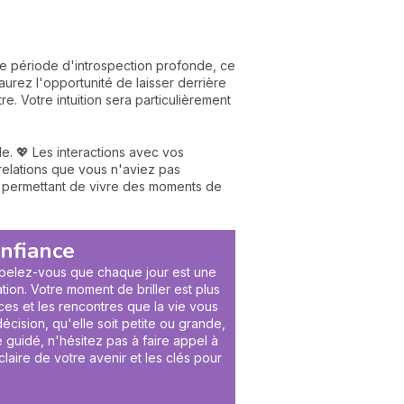
ne période d'introspection profonde, ce
urez l'opportunité de laisser derrière
. Votre intuition sera particulièrement
e. 💖 Les interactions avec vos
 relations que vous n'aviez pas
ous permettant de vivre des moments de
onfiance
appelez-vous que chaque jour est une
ion. Votre moment de briller est plus
ces et les rencontres que la vie vous
cision, qu'elle soit petite ou grande,
 guidé, n'hésitez pas à faire appel à
claire de votre avenir et les clés pour