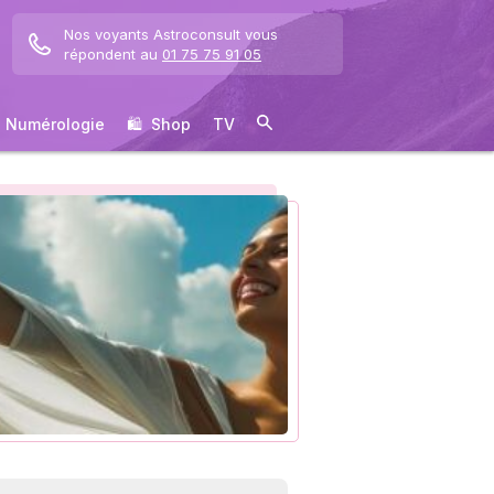
Nos voyants Astroconsult vous
répondent au
01 75 75 91 05
Numérologie
🛍 ️ Shop
TV