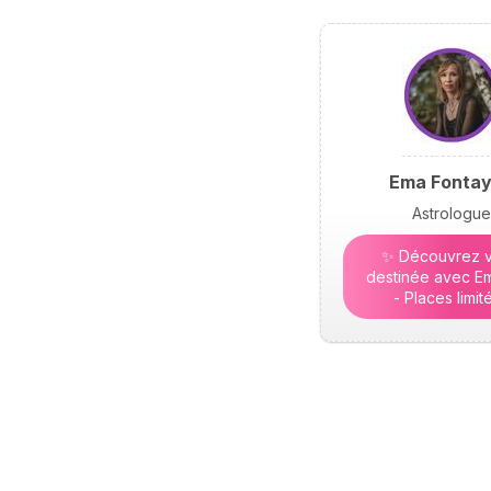
Ema Fonta
Astrologue
✨ Découvrez v
destinée avec Em
- Places limit