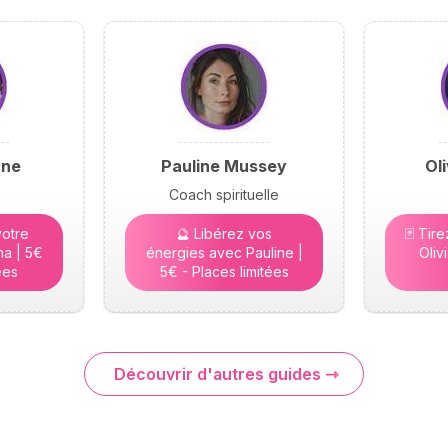
yne
Pauline Mussey
Ol
Coach spirituelle
otre
🔮 Libérez vos
🃏 Tir
a | 5€
énergies avec Pauline |
Oliv
ées
5€ - Places limitées
Découvrir d'autres guides