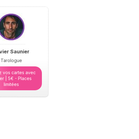
ivier Saunier
Tarologue
ez vos cartes avec
ier | 5€ - Places
limitées