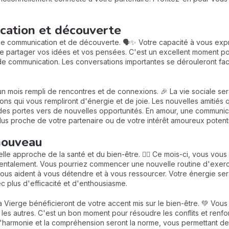
ation et découverte
 de communication et de découverte. 🗣️✨ Votre capacité à vous exp
de partager vos idées et vos pensées. C'est un excellent moment p
e de communication. Les conversations importantes se dérouleront fa
un mois rempli de rencontres et de connexions. 🎉 La vie sociale se
ns qui vous rempliront d'énergie et de joie. Les nouvelles amitiés 
ir des portes vers de nouvelles opportunités. En amour, une communi
 plus proche de votre partenaire ou de votre intérêt amoureux potenti
nouveau
lle approche de la santé et du bien-être. 🏋️‍♀️ Ce mois-ci, vous vo
entalement. Vous pourriez commencer une nouvelle routine d'exerci
vous aident à vous détendre et à vous ressourcer. Votre énergie se
 plus d'efficacité et d'enthousiasme.
la Vierge bénéficieront de votre accent mis sur le bien-être. 💚 Vous 
 les autres. C'est un bon moment pour résoudre les conflits et renfo
l'harmonie et la compréhension seront la norme, vous permettant d