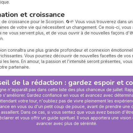
tique.
ation et croissance
 et de croissance pour le Scorpion. 🔄🌱 Vous vous trouverez dans u
aines de votre vie qui nécessitent un changement. Ce mois-ci, vous a
ne vous servent plus, et de vous ouvrir à de nouvelles façons d'être
n.
pion connaîtra une plus grande profondeur et connexion émotionnell
nrichissantes. Vous pourriez découvrir de nouvelles facettes de vos
 les liens. En amour, la passion et l'intensité seront présentes, v
tre partenaire.
eil de la rédaction : gardez espoir et c
ne n'apparaît pas dans cette liste des plus chanceux de juillet. R
e s'améliorer. Gardez confiance en vous et avancez avec déterminat
tendant votre tour, n'oubliez pas de vivre pleinement les expérien
fiance en vous ou d'un petit coup de pouce, avant de prendre une dé
s assaillent. Dans ce cas, si vous sentez que vous avez besoin d'être
clairer et vous offrir un
guide spirituel
. Il vous apportera une vision 
avancer avec plus de sérénité.