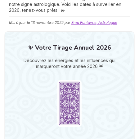
notre signe astrologique. Voici les dates à surveiller en
2026, tenez-vous prêts ! 💫
Mis à jour le
13 novembre 2025
par
Ema Fontayne, Astrologue
✨ Votre Tirage Annuel 2026
N
Découvrez les énergies et les influences qui
v
marqueront votre année 2026 🌟
A
v
r
9