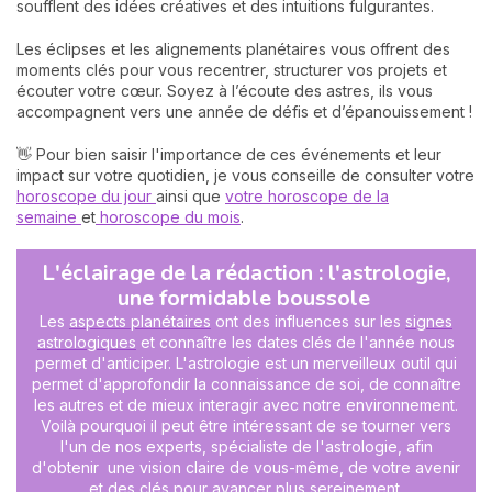
soufflent des idées créatives et des intuitions fulgurantes.
Les éclipses et les alignements planétaires vous offrent des
moments clés pour vous recentrer, structurer vos projets et
écouter votre cœur. Soyez à l’écoute des astres, ils vous
accompagnent vers une année de défis et d’épanouissement !
👋 Pour bien saisir l'importance de ces événements et leur
impact sur votre quotidien, je vous conseille de consulter votre
horoscope du jour
ainsi que
votre horoscope de la
semaine
et
horoscope du mois
.
L'éclairage de la rédaction : l'astrologie,
une formidable boussole
Les
aspects planétaires
ont des influences sur les
signes
astrologiques
et connaître les dates clés de l'année nous
permet d'anticiper. L'astrologie est un merveilleux outil qui
permet d'approfondir la connaissance de soi, de connaître
les autres et de mieux interagir avec notre environnement.
Voilà pourquoi il peut être intéressant de se tourner vers
l'un de nos experts, spécialiste de l'astrologie, afin
d'obtenir
une vision claire de vous-même, de votre avenir
et des clés pour avancer plus sereinement.