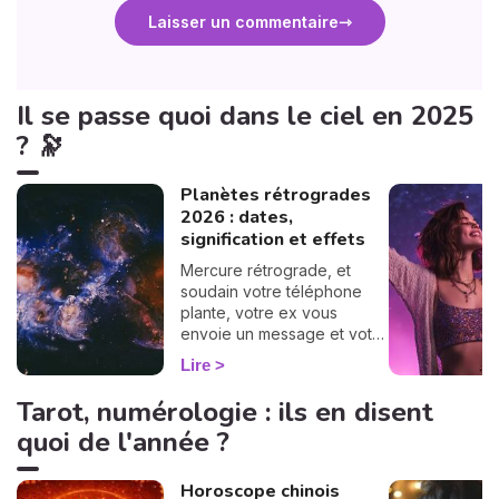
Laisser un commentaire
Il se passe quoi dans le ciel en 2025
? 🔭
Planètes rétrogrades
2026 : dates,
signification et effets
Mercure rétrograde, et
soudain votre téléphone
plante, votre ex vous
envoie un message et votre
train est annulé…
Lire
Coïncidence ? Pas vraiment
😅. Les planètes
Tarot, numérologie : ils en disent
rétrogrades ont cette
quoi de l'année ?
réputation de tout
chambouler, mais est-ce
vraiment justifié ? Spoiler :
Horoscope chinois