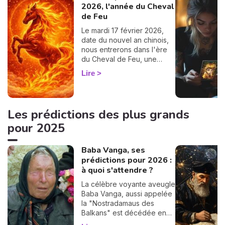
pas toujours. En 2026,
2026, l'année du Cheval
plusieurs rétrogradations
de Feu
vont rythmer notre année,
et je vous propose de les
Le mardi 17 février 2026,
aborder ensemble, avec les
date du nouvel an chinois,
bonnes infos et le bon état
nous entrerons dans l'ère
d’esprit. Je vous dis tout sur
du Cheval de Feu, une
la rétrogradation des
année Yang, dynamique et
Lire
planètes à venir et comment
positive, orientée vers
bien vivre ces phases 😘.
l'action et la vie sociale.
Voilà qui va nous changer
de l'année du Serpent plus
Les prédictions des plus grands
zen et tranquille. Découvrez
pour 2025
votre horoscope chinois
2026, Joyce Duval,
professionnelle de
Baba Vanga, ses
l'astrologie chinoise, vous
prédictions pour 2026 :
dit tout 🐴.
à quoi s'attendre ?
La célèbre voyante aveugle
Baba Vanga, aussi appelée
la "Nostradamaus des
Balkans" est décédée en
1996, mais elle a laissé