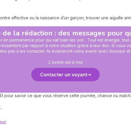
re affective ou la naissance d’un garçon, trouver une aiguille anno
 de la rédaction : des messages pour qui 
en permanence pour qui sait bien les voir... Tout est énergie, tout
 ressentent par rapport à votre situation grâce à leur don. Si vous
tez pas à les contacter. Ils éclaireront votre avenir avec douceur et
L'avenir est à moi
Contacter un voyant
 Et pour savoir ce que vous réserve cette journée, chance ou malch
r
jour