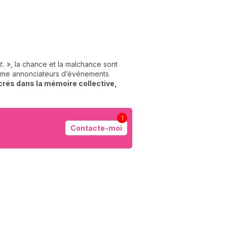
t. »
, la chance et la malchance sont
comme annonciateurs d’événements
crés dans la mémoire collective,
1
Contacte-moi