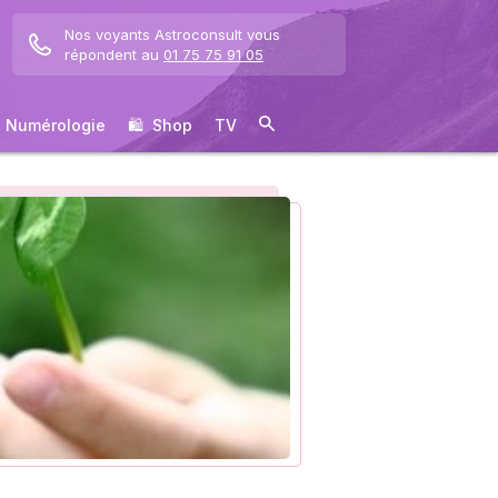
Nos voyants Astroconsult vous
répondent au
01 75 75 91 05
Numérologie
🛍 ️ Shop
TV