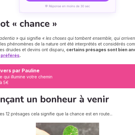
💬 Réponse en moins de 30 sec
ot « chance »
adentia »
qui signifie
« les choses qui tombent ensemble, qui arriven
rs les phénomènes de la nature ont été interprétés et considérés 
es druides et devins ont disparu,
certains présages sont bien an
 préférés
.
vers par Pauline
e qui illumine votre chemin
 à 5€
nçant un bonheur à venir
ces 12 présages cela signifie que la chance est en route...