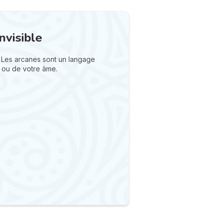
nvisible
 Les arcanes sont un langage
 ou de votre âme.
N
v
A
v
r
9