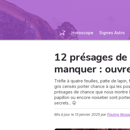
Horoscope
Signes Astro
12 présages de 
manquer : ouvrez
Trèfle à quatre feuilles, patte de lapin
gris censés porter chance à qui les po
présages de chance que nous montre l'U
papillon ou encore noisetier sont porte
secrets... 🤫
Mis à jour le
13 janvier 2025
par
Pauline Muss