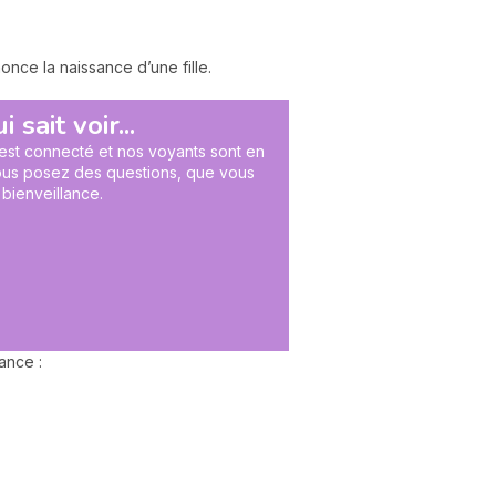
nce la naissance d’une fille.
sait voir...
 est connecté et nos voyants sont en
 vous posez des questions, que vous
 bienveillance.
ance :