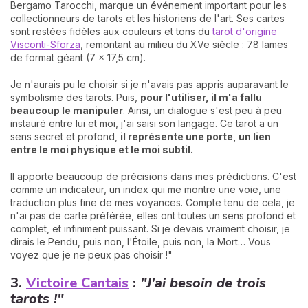
Bergamo Tarocchi, marque un événement important pour les
collectionneurs de tarots et les historiens de l'art. Ses cartes
sont restées fidèles aux couleurs et tons du
tarot d'origine
Visconti-Sforza
, remontant au milieu du XVe siècle : 78 lames
de format géant (7 x 17,5 cm).
Je n'aurais pu le choisir si je n'avais pas appris auparavant le
symbolisme des tarots. Puis,
pour l'utiliser, il m'a fallu
beaucoup le manipuler
. Ainsi, un dialogue s'est peu à peu
instauré entre lui et moi, j'ai saisi son langage. Ce tarot a un
sens secret et profond,
il représente une porte, un lien
entre le moi physique et le moi subtil.
Il apporte beaucoup de précisions dans mes prédictions. C'est
comme un indicateur, un index qui me montre une voie, une
traduction plus fine de mes voyances. Compte tenu de cela, je
n'ai pas de carte préférée, elles ont toutes un sens profond et
complet, et infiniment puissant. Si je devais vraiment choisir, je
dirais le Pendu, puis non, l'Étoile, puis non, la Mort… Vous
voyez que je ne peux pas choisir !"
3.
Victoire Cantais
:
"J'ai besoin de trois
tarots !"