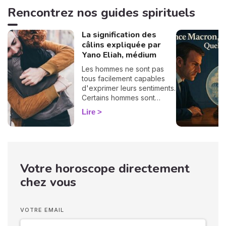
Rencontrez nos guides spirituels
La signification des
câlins expliquée par
Yano Eliah, médium
Les hommes ne sont pas
tous facilement capables
d'exprimer leurs sentiments.
Certains hommes sont
habitués à contrôler leurs
Lire
sentiments, par conséquent
il vous est difficile de
deviner ce qu'ils veulent ou
pensent de vous. Pourtant,
si vous observez son
Votre horoscope directement
langage corporel, vous
pouvez déchiffrer ses
chez vous
sentiments envers vous.
Vos langages corporels
peuvent signifier que vous
VOTRE EMAIL
marchez ensemble vers le
même chemin.