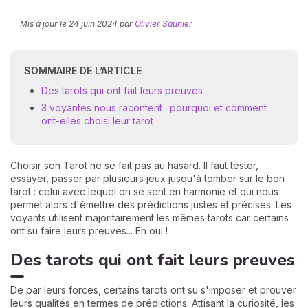
Mis à jour le
24 juin 2024
par
Olivier Saunier
SOMMAIRE DE L’ARTICLE
Des tarots qui ont fait leurs preuves
3 voyantes nous racontent : pourquoi et comment
ont-elles choisi leur tarot
N
v
A
Choisir son Tarot ne se fait pas au hasard. Il faut tester,
v
essayer, passer par plusieurs jeux jusqu'à tomber sur le bon
r
tarot : celui avec lequel on se sent en harmonie et qui nous
permet alors d'émettre des prédictions justes et précises. Les
9
voyants utilisent majoritairement les mêmes tarots car certains
ont su faire leurs preuves... Eh oui !
Des tarots qui ont fait leurs preuves
De par leurs forces, certains tarots ont su s'imposer et prouver
leurs qualités en termes de prédictions. Attisant la curiosité, les