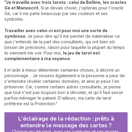
"Je travaille avec trois tarots : celui de Belline, les oracles
Gé et Manuscrit.
Si je devais choisir, j'opterais pour l'oracle
Gé, car il me parle beaucoup par ses couleurs et ses
symboles.
Travailler avec celui-ci est pour moi une sorte de
symbiose.
Je peux dire qu'il me permet de matérialiser ce
que j'entends de la part des consultants, qui ont bien sûr
besoin de précisions, raison pour laquelle la plupart du temps
ils viennent me voir. Pour moi,
le jeu de tarot est
complémentaire à ma voyance.
Il m'aide à mieux déterminer certaines choses, à décrire un
personnage… Je ressens également si la personne a peur de
s'entendre révéler certaines données, et ainsi je peux l'en
préserver. Car, comme certains autres consultants, je pense
que tout n'est pas toujours bon à dévoiler, et qu'il faut savoir
parfois ménager le patient. D'ailleurs, ma carte de tarot
préférée est la Protection."
L'éclairage de la rédaction : prêts à
entendre le message des cartes ?
Chaque jeu de tarot, avec ses symboles et ses images,