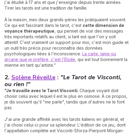
j'ai étudié à 17 ans et que j'enseigne depuis trente années.
Tirer les tarots est une tradition de famille.
À la maison, mes deux grands-pères les pratiquaient souvent.
Ce qui est fascinant dans le tarot, c'est
cette dimension de
voyance thérapeutique
, qui permet de voir des messages
très importants relatifs au client, si tant est que l'on y soit
attentif. C'est vraiment un support pour moi, c'est mon guide et
un outil très précis pour reconnaître des données
psychologiques liées à l'inconscience.
La carte, lame ou
arcane que je préfère, c'est l'Étoile
, qui est tout bonnement la
mienne en tant qu'artiste."
2.
Solène Réveille
:
"Le Tarot de Visconti,
ou rien !"
"Je travaille avec le Tarot Visconti.
Chaque voyant doit
choisir celui avec lequel il est le plus en osmose. À ce propos,
je dis souvent qu'il "me parle", tandis que d'autres ne le font
pas.
J'ai une grande affinité avec les tarots italiens en général, et
j'ai choisi celui-ci pour sa splendeur. L'édition de ce jeu, dont
l'appellation complète est Visconti-Sforza-Pierpont Morgan-