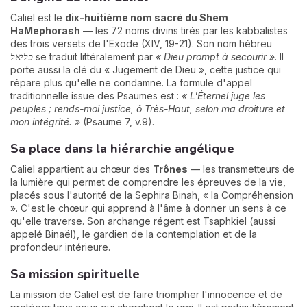
Caliel est le
dix-huitième nom sacré du Shem
HaMephorash
— les 72 noms divins tirés par les kabbalistes
des trois versets de l'Exode (XIV, 19-21). Son nom hébreu
כליאל
se traduit littéralement par
« Dieu prompt à secourir »
. Il
porte aussi la clé du « Jugement de Dieu », cette justice qui
répare plus qu'elle ne condamne. La formule d'appel
traditionnelle issue des Psaumes est :
« L'Éternel juge les
peuples ; rends-moi justice, ô Très-Haut, selon ma droiture et
mon intégrité. »
(Psaume 7, v.9).
Sa place dans la hiérarchie angélique
Caliel appartient au chœur des
Trônes
— les transmetteurs de
la lumière qui permet de comprendre les épreuves de la vie,
placés sous l'autorité de la Sephira Binah, « la Compréhension
». C'est le chœur qui apprend à l'âme à donner un sens à ce
qu'elle traverse. Son archange régent est Tsaphkiel (aussi
appelé Binaël), le gardien de la contemplation et de la
profondeur intérieure.
Sa mission spirituelle
La mission de Caliel est de faire triompher l'innocence et de