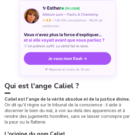
✨ Esther
● EN LIGNE
Médium pure – Flashs & Channeling
⭐ 4,9
· +146 000 consultations · 99,6% de
satisfaction
Vous n'avez plus la force d'expliquer…
et si elle voyait avant que vous parliez ?
🤍 Un prénom suffit. La vérité fait le reste.
Je veux mon flash →
💬 Réponse en moins de 30 sec
Qui est l'ange Caliel ?
Caliel est l'ange de la vérité absolue et de la justice divine.
On dit qu'il règne sur le tribunal de la conscience : il aide à
discerner le bien du mal, à voir au-delà des apparences et à
rendre des jugements honnêtes, sans se laisser corrompre par
la peur ou la flatterie.
L'origine du nom Caliel