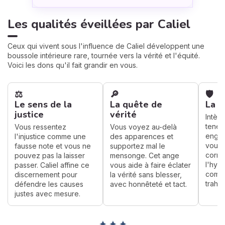
Les qualités éveillées par Caliel
Ceux qui vivent sous l'influence de Caliel développent une
boussole intérieure rare, tournée vers la vérité et l'équité.
Voici les dons qu'il fait grandir en vous.
⚖️
🔎
🛡️
Le sens de la
La quête de
La d
justice
vérité
Intègr
tenez
Vous ressentez
Vous voyez au-delà
engag
l'injustice comme une
des apparences et
vous 
fausse note et vous ne
supportez mal le
corru
pouvez pas la laisser
mensonge. Cet ange
l'hyp
passer. Caliel affine ce
vous aide à faire éclater
compr
discernement pour
la vérité sans blesser,
trahis
défendre les causes
avec honnêteté et tact.
justes avec mesure.
✦ ✦ ✦