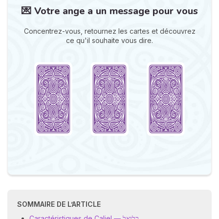
💌 Votre ange a un message pour vous
Concentrez-vous, retournez les cartes et découvrez
ce qu'il souhaite vous dire.
N
v
A
v
r
9
SOMMAIRE DE L’ARTICLE
Caractéristiques de Caliel — כליאל