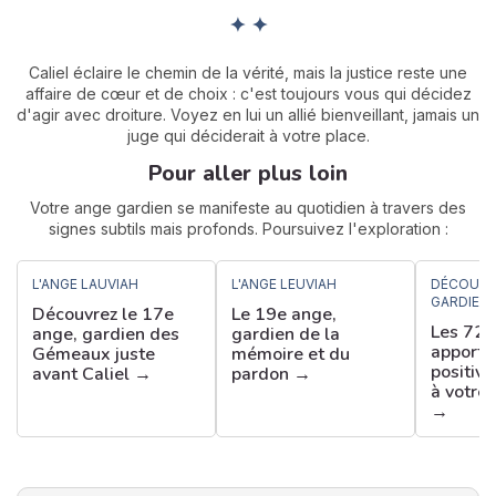
✦ ✦
Caliel éclaire le chemin de la vérité, mais la justice reste une
affaire de cœur et de choix : c'est toujours vous qui décidez
d'agir avec droiture. Voyez en lui un allié bienveillant, jamais un
juge qui déciderait à votre place.
Pour aller plus loin
Votre ange gardien se manifeste au quotidien à travers des
signes subtils mais profonds. Poursuivez l'exploration :
L'ANGE LAUVIAH
L'ANGE LEUVIAH
DÉCOUVR
GARDIEN
Découvrez le 17e
Le 19e ange,
Les 72 
ange, gardien des
gardien de la
apporte
Gémeaux juste
mémoire et du
positive
avant Caliel →
pardon →
à votre
→