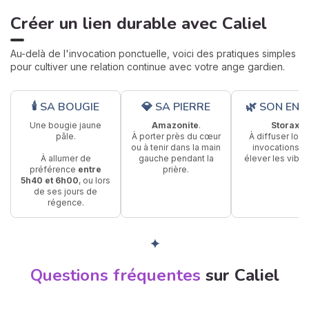
Créer un lien durable avec Caliel
Au-delà de l'invocation ponctuelle, voici des pratiques simples
pour cultiver une relation continue avec votre ange gardien.
🕯 SA BOUGIE
💎 SA PIERRE
🌿 SON ENC
Une bougie jaune
Amazonite
.
Storax
.
pâle.
À porter près du cœur
À diffuser lors
ou à tenir dans la main
invocations p
À allumer de
gauche pendant la
élever les vibra
préférence
entre
prière.
5h40 et 6h00
, ou lors
de ses jours de
régence.
✦
Questions fréquentes
sur Caliel