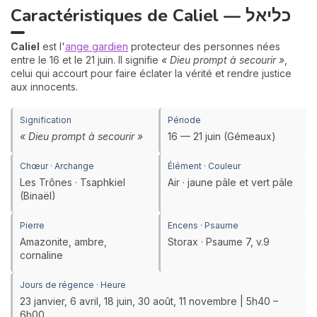
Caractéristiques de Caliel — כליאל
Caliel
est l'
ange gardien
protecteur des personnes nées
entre le 16 et le 21 juin. Il signifie
« Dieu prompt à secourir »
,
celui qui accourt pour faire éclater la vérité et rendre justice
aux innocents.
Signification
Période
« Dieu prompt à secourir »
16 — 21 juin (Gémeaux)
Chœur · Archange
Élément · Couleur
Les Trônes · Tsaphkiel
Air · jaune pâle et vert pâle
(Binaël)
Pierre
Encens · Psaume
Amazonite, ambre,
Storax · Psaume 7, v.9
cornaline
Jours de régence · Heure
23 janvier, 6 avril, 18 juin, 30 août, 11 novembre | 5h40 –
6h00