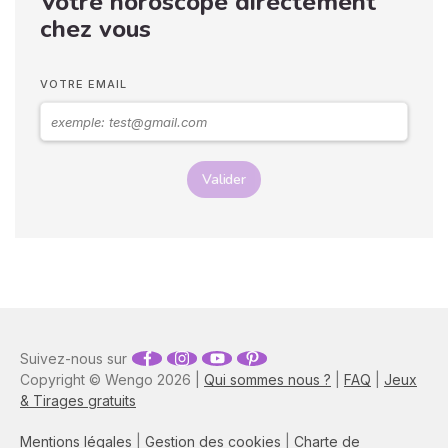
Votre horoscope directement
pouvez déchiffrer ses
chez vous
sentiments envers vous.
Vos langages corporels
peuvent signifier que vous
VOTRE EMAIL
marchez ensemble vers le
même chemin.
Valider
Suivez-nous sur
Copyright © Wengo 2026 |
Qui sommes nous ?
|
FAQ
|
Jeux
& Tirages gratuits
Mentions légales
|
Gestion des cookies
|
Charte de