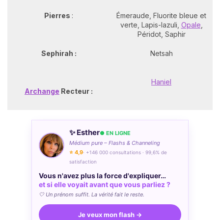
Pierres
:
Émeraude, Fluorite bleue et
verte, Lapis-lazuli,
Opale
,
Péridot, Saphir
Sephirah :
Netsah
Haniel
Archange
Recteur :
✨ Esther
● EN LIGNE
Médium pure – Flashs & Channeling
⭐ 4,9
· +146 000 consultations · 99,6% de
satisfaction
Vous n'avez plus la force d'expliquer…
et si elle voyait avant que vous parliez ?
🤍 Un prénom suffit. La vérité fait le reste.
Je veux mon flash →