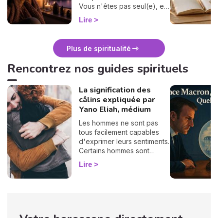
Vous n'êtes pas seul(e), et
surtout : ça se traverse en
Lire
douceur. Voici 7 gestes
simples et bienveillants pour
vous protéger
Plus de spiritualité
énergétiquement et
retrouver votre calme
Rencontrez nos guides spirituels
intérieur. 🛡️🌒
La signification des
câlins expliquée par
Yano Eliah, médium
Les hommes ne sont pas
tous facilement capables
d'exprimer leurs sentiments.
Certains hommes sont
habitués à contrôler leurs
Lire
sentiments, par conséquent
il vous est difficile de
deviner ce qu'ils veulent ou
pensent de vous. Pourtant,
si vous observez son
langage corporel, vous