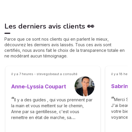
Les derniers avis clients 👀
Parce que ce sont nos clients qui en parlent le mieux,
découvrez les derniers avis laissés. Tous ces avis sont
certifiés, nous avons fait le choix de la transparence totale en
ne modérant aucun témoignage.
il y a 7 heures - stevegobeaut a consulté
il y a 18 heu
Sabrina
Anne-Lyssia Coupart
Merci Sab
Il y a des guides , qui vous prennent par
J'ai beau
la main et vous mettent sur le chemin,
votre bienv
Anne par sa gentillesse, c'est vous
voyance. 
remettre en état de marche, sa
éléments a
bienveillance, ça franchise vous apporte
complaisa
beaucoup de bonheur, elle vous dit avec