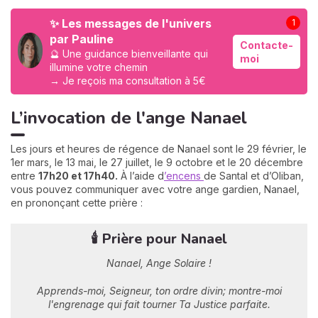
✨ Les messages de l'univers
1
par Pauline
Contacte-
🔮 Une guidance bienveillante qui
moi
illumine votre chemin
→ Je reçois ma consultation à 5€
L’invocation de l'ange Nanael
Les jours et heures de régence de Nanael sont le 29 février, le
1er mars, le 13 mai, le 27 juillet, le 9 octobre et le 20 décembre
entre
17h20 et 17h40.
À l’aide d
’encens
de Santal et d’Oliban,
vous pouvez communiquer avec votre ange gardien, Nanael,
en prononçant cette prière :
🕯️ Prière pour Nanael
Nanael, Ange Solaire !
Apprends-moi, Seigneur, ton ordre divin; montre-moi
l'engrenage qui fait tourner Ta Justice parfaite.