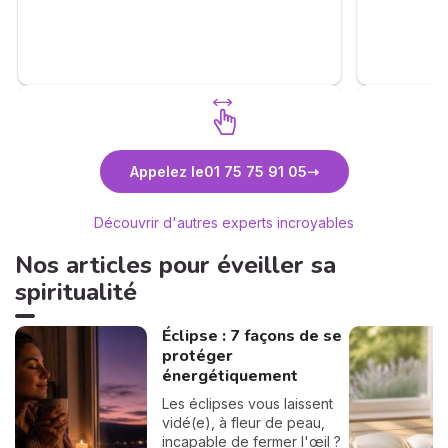
réalisme. J
calmé le déroulement des étapes et vous
Un grand m
apprend la patience. Merci Anne pour tout
. Je me permets également d'inciter les
consultants à faire appel à vous . ❤️🙏🫶
Découvrez Anne-Lyssia Coupart
Découvr
Appelez le
01 75 75 91 05
Découvrir d'autres experts incroyables
Nos articles pour éveiller sa
spiritualité
Éclipse : 7 façons de se
protéger
énergétiquement
Les éclipses vous laissent
vidé(e), à fleur de peau,
incapable de fermer l'œil ?