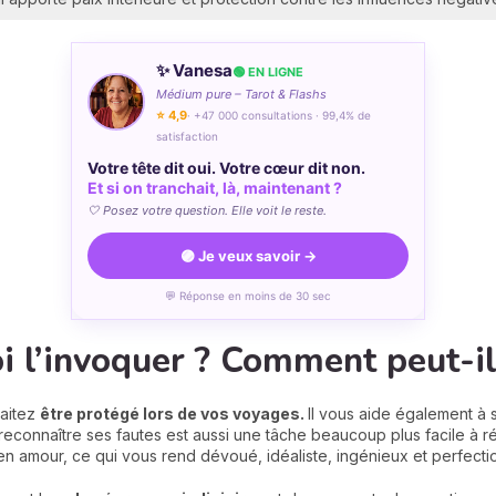
✨ Vanesa
🟢 EN LIGNE
Médium pure – Tarot & Flashs
⭐ 4,9
· +47 000 consultations · 99,4% de
satisfaction
Votre tête dit oui. Votre cœur dit non.
Et si on tranchait, là, maintenant ?
🤍 Posez votre question. Elle voit le reste.
🟣 Je veux savoir →
💬 Réponse en moins de 30 sec
 l’invoquer ? Comment peut-il
haitez
être protégé lors de vos voyages.
Il vous aide également à
connaître ses fautes est aussi une tâche beaucoup plus facile à ré
 en amour, ce qui vous rend dévoué, idéaliste, ingénieux et perfectio