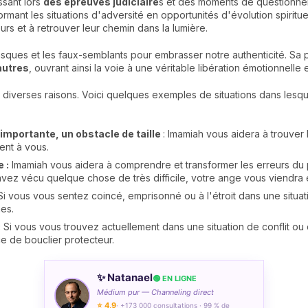
ssant lors
des épreuves judiciaire
s et des moments de questionnem
nsformant les situations d'adversité en opportunités d'évolution spiri
urs et à retrouver leur chemin dans la lumière.
sques et les faux-semblants pour embrasser notre authenticité. Sa
autres
, ouvrant ainsi la voie à une véritable libération émotionnelle et
diverses raisons. Voici quelques exemples de situations dans lesqu
 importante, un obstacle de taille
: Imamiah vous aidera à trouver 
ent à vous.
 :
Imamiah vous aidera à comprendre et transformer les erreurs du
vez vécu quelque chose de très difficile, votre ange vous viendra 
 Si vous vous sentez coincé, emprisonné ou à l'étroit dans une situa
es.
:
Si vous vous trouvez actuellement dans une situation de conflit o
ce de bouclier protecteur.
✨ Natanael
🟢 EN LIGNE
Médium pur — Channeling direct
⭐ 4,9
· +173 000 consultations · 99 % de