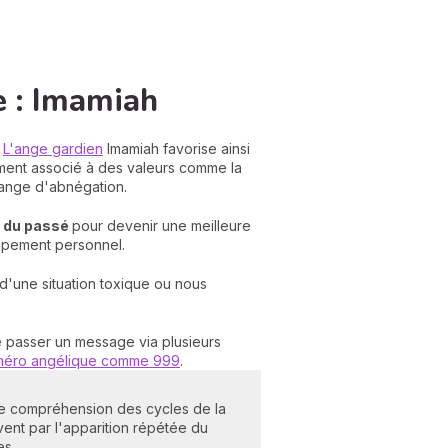
e : Imamiah
.
L'ange gardien
Imamiah favorise ainsi
lement associé à des valeurs comme la
n ange d'abnégation.
s du passé
pour devenir une meilleure
oppement personnel.
r d'une situation toxique ou nous
re passer un message via plusieurs
éro angélique comme 999
.
re compréhension des cycles de la
vent par l'apparition répétée du
es.