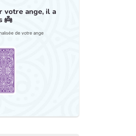
 votre ange, il a
s 👼
nnalisée de votre ange
N
v
A
v
r
9