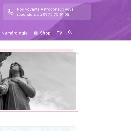
Nos voyants Astroconsult vous
répondent au
01 75 75 91 05
Numérologie
🛍 ️ Shop
TV