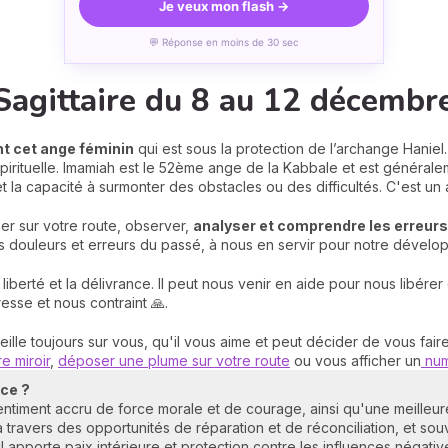
Je veux mon flash →
💬 Réponse en moins de 30 sec
Sagittaire du 8 au 12 décembr
nt cet ange féminin
qui est sous la protection de l’archange Haniel
 spirituelle. Imamiah est le 52ème ange de la Kabbale et est généra
et la capacité à surmonter des obstacles ou des difficultés. C'est u
er sur votre route, observer,
analyser et comprendre les erreur
os douleurs et erreurs du passé, à nous en servir pour notre dével
 liberté et la délivrance. Il peut nous venir en aide pour nous libére
esse et nous contraint 🙏.
lle toujours sur vous, qu'il vous aime et peut décider de vous fai
e miroir
,
déposer une plume sur votre route
ou vous afficher un
num
nce ?
entiment accru de force morale et de courage, ainsi qu'une meilleu
 travers des opportunités de réparation et de réconciliation, et sou
 Il apporte paix intérieure et protection contre les influences négativ