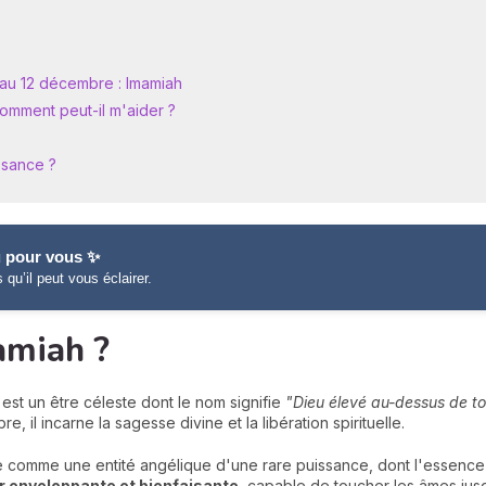
 au 12 décembre : Imamiah
omment peut-il m'aider ?
ssance ?
 pour vous ✨
s qu’il peut vous éclairer.
amiah ?
est un être céleste dont le nom signifie
"Dieu élevé au-dessus de to
e, il incarne la sagesse divine et la libération spirituelle.
ste comme une entité angélique d'une rare puissance, dont l'essence 
r enveloppante et bienfaisante
, capable de toucher les âmes jusq