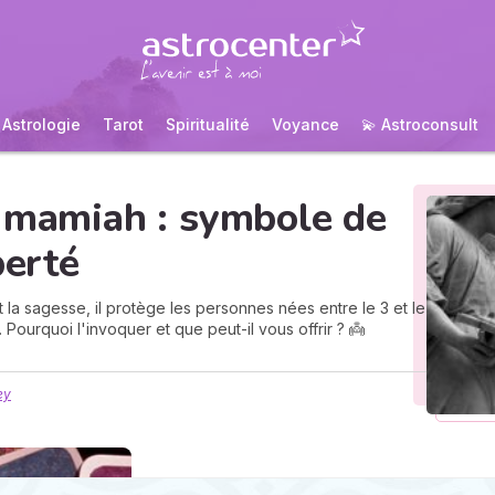
Astrologie
Tarot
Spiritualité
Voyance
💫 Astroconsult
 Imamiah : symbole de
berté
 la sagesse, il protège les personnes nées entre le 3 et le
Pourquoi l'invoquer et que peut-il vous offrir ? 👼
ey