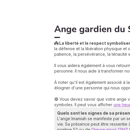
Ange gardien du 
👼 La liberté et le respect symbolise
la défense et la libération physique et
patience, la persévérance, la ténacité 
Il vous aidera également à vous retourn
personne. Il nous aide à transformer n
À noter qu'il est également associé à la
éloigner d'une personne qui nous oppr
🔴 Vous devez savoir que votre ange vei
symboles. Il peut vous afficher
une heur
Quels sont les signes de sa prése
L'ange Imamiah se manifeste par un s
vie. Sa présence peut être ressentie à
nombre 52 ou de
l'heure miroir 17h17
.