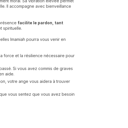
ent moral. Sa vibration élevée permet
tuelle. Il accompagne avec bienveillance
 présence
facilite le pardon, tant
 spirituelle.
elles Imamiah pourra vous venir en
la force et la résilience nécessaire pour
 passé. Si vous avez commis de graves
en aide.
tion, votre ange vous aidera à trouver
u que vous sentez que vous avez besoin