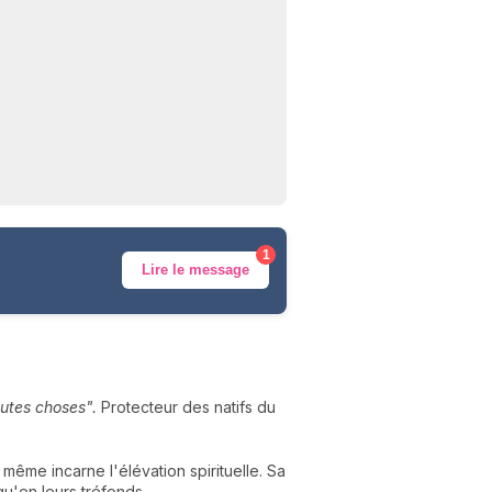
1
Lire le message
utes choses".
Protecteur des natifs du
même incarne l'élévation spirituelle. Sa
u'en leurs tréfonds.