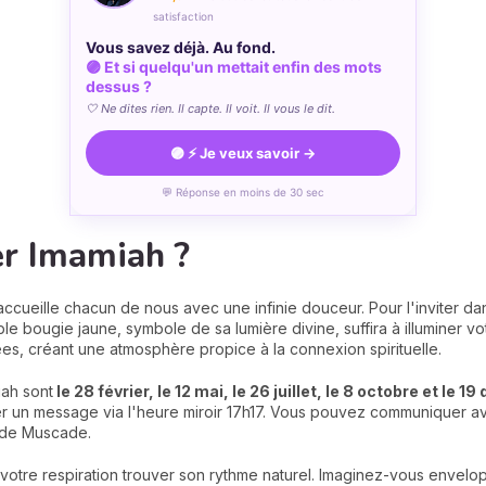
satisfaction
Vous savez déjà. Au fond.
🟣 Et si quelqu'un mettait enfin des mots
dessus ?
🤍 Ne dites rien. Il capte. Il voit. Il vous le dit.
🟣 ⚡ Je veux savoir →
💬 Réponse en moins de 30 sec
r Imamiah ?
ccueille chacun de nous avec une infinie douceur. Pour l'inviter d
le bougie jaune, symbole de sa lumière divine, suffira à illuminer vo
es, créant une atmosphère propice à la connexion spirituelle.
iah sont
le 28 février, le 12 mai, le 26 juillet, le 8 octobre et le
r un message via l'heure miroir 17h17. Vous pouvez communiquer av
t de Muscade.
z votre respiration trouver son rythme naturel. Imaginez-vous envel