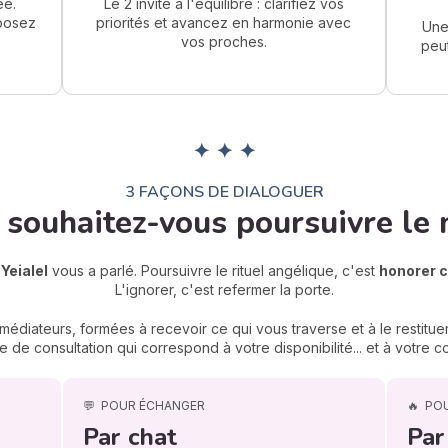
ée.
Le 2 invite à l'équilibre : clarifiez vos
 posez
priorités et avancez en harmonie avec
Une
vos proches.
peut
✦ ✦ ✦
3 FAÇONS DE DIALOGUER
souhaitez-vous poursuivre le 
:
Yeialel
vous a parlé. Poursuivre le rituel angélique, c'est
honorer c
L'ignorer, c'est refermer la porte.
édiateurs, formées à recevoir ce qui vous traverse et à le restituer
 de consultation qui correspond à votre disponibilité... et à votre
💬
POUR ÉCHANGER
🔥
PO
Par chat
Par