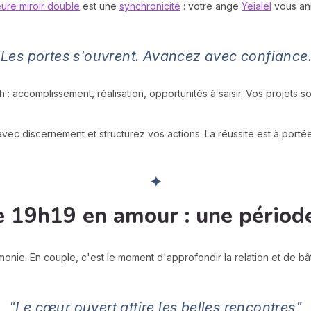
ure miroir double
est une
synchronicité
: votre ange
Yeialel
vous an
"Les portes s'ouvrent. Avancez avec confiance.
 : accomplissement, réalisation, opportunités à saisir. Vos projets s
avec discernement et structurez vos actions. La réussite est à porté
✦
de 19h19 en amour : une pério
ie. En couple, c'est le moment d'approfondir la relation et de bâ
"Le cœur ouvert attire les belles rencontres"