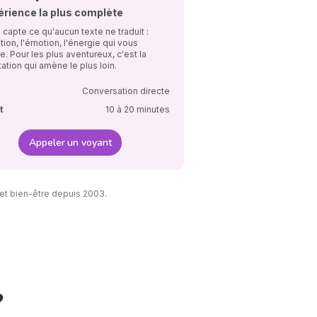
érience la plus complète
 capte ce qu'aucun texte ne traduit :
ation, l'émotion, l'énergie qui vous
e. Pour les plus aventureux, c'est la
ation qui amène le plus loin.
Conversation directe
t
10 à 20 minutes
Appeler un voyant
et bien-être depuis 2003.
?