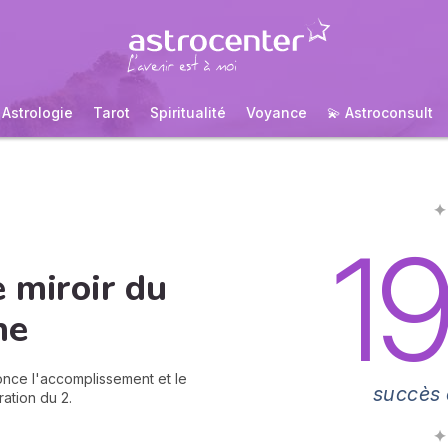
Astrologie
Tarot
Spiritualité
Voyance
💫 Astroconsult
✦
1
 miroir du
he
nonce l'accomplissement et le
succès 
ration du 2.
✦