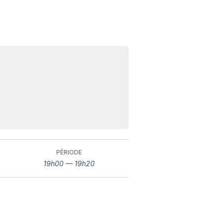
N
v
A
PÉRIODE
v
19h00 — 19h20
r
9