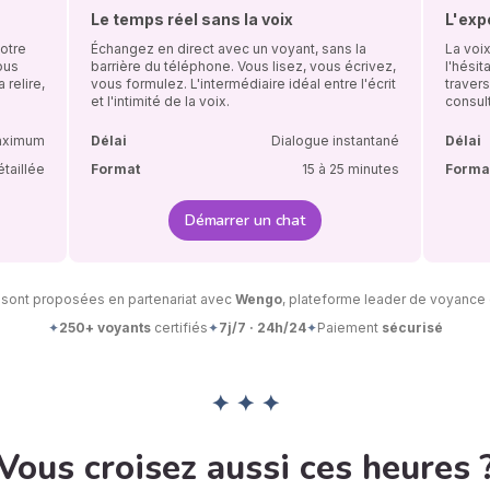
Le temps réel sans la voix
L'exp
Notre
Échangez en direct avec un voyant, sans la
La voix
ous
barrière du téléphone. Vous lisez, vous écrivez,
l'hésit
 relire,
vous formulez. L'intermédiaire idéal entre l'écrit
travers
et l'intimité de la voix.
consult
aximum
Délai
Dialogue instantané
Délai
étaillée
Format
15 à 25 minutes
Forma
Démarrer un chat
 sont proposées en partenariat avec
Wengo
, plateforme leader de voyance 
✦
250+ voyants
certifiés
✦
7j/7 · 24h/24
✦
Paiement
sécurisé
✦ ✦ ✦
Vous croisez aussi ces heures 