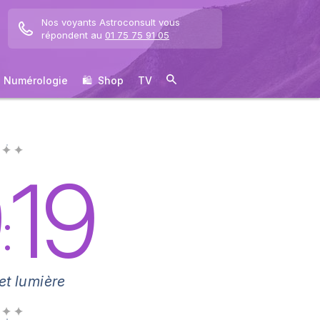
Nos voyants Astroconsult vous
répondent au
01 75 75 91 05
Numérologie
🛍 ️ Shop
TV
 ✦ ✦
9
19
:
et lumière
 ✦ ✦