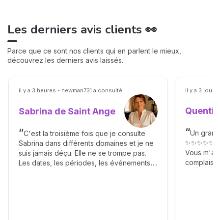
Les derniers avis clients 👀
Parce que ce sont nos clients qui en parlent le mieux,
découvrez les derniers avis laissés.
il y a 3 heures - newman731 a consulté
il y a 3 jours
Quentin
Sabrina de Saint Ange
Un grand
C'est la troisième fois que je consulte
✨✨✨✨✨
Sabrina dans différents domaines et je ne
Vous m'av
suis jamais déçu. Elle ne se trompe pas.
complaisan
Les dates, les périodes, les événements
Agréable g
sont clairement énoncés dans un style très
✨🙏✨🙏✨
clair et avec beaucoup de sérénité. La
cohérence des réponses à travers les
différentes étapes de la vie m'ont
impressionné. Cette capacité à restituer