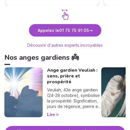
son ressenti à travers le court, moyen et
long terme donne un vrai éclairage sur
mon avenir, un fil rouge qui éclaire ma vie.
La capacité à prendre de la hauteur sur
les événements en reliant les uns avec les
Découvrez Sabrina de Saint Ange
Déc
autres donne du relief à la consultation.
Appelez le
01 75 75 91 05
Nul doute que mes efforts auront un
meilleur impact,.... essentiel pour moi. J'ai
Découvrir d'autres experts incroyables
beaucoup apprécié. A très bientôt.
Nos anges gardiens 👼
Ange gardien Veuliah :
sens, prière et
prospérité
Veuliah, 43e ange gardien
(24-28 octobre), symbolise
la prospérité. Signification,
jours de régence, pierre et
prière pour l'invoquer.
Lire