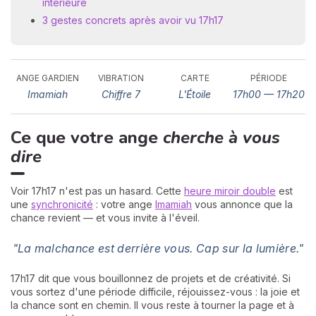
intérieure
3 gestes concrets après avoir vu 17h17
ANGE GARDIEN
VIBRATION
CARTE
PÉRIODE
Imamiah
Chiffre 7
L'Étoile
17h00 — 17h20
Ce que votre ange
cherche à vous
N
v
dire
A
v
r
Voir 17h17 n'est pas un hasard. Cette
heure miroir double
est
une
synchronicité
: votre ange
Imamiah
vous annonce que la
9
chance revient — et vous invite à l'éveil.
"La malchance est derrière vous. Cap sur la lumière."
17h17 dit que vous bouillonnez de projets et de créativité. Si
vous sortez d'une période difficile, réjouissez-vous : la joie et
la chance sont en chemin. Il vous reste à tourner la page et à