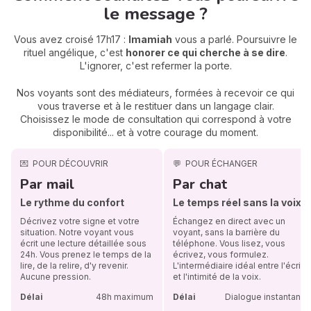
le message ?
Vous avez croisé 17h17 :
Imamiah
vous a parlé. Poursuivre le
rituel angélique, c'est
honorer ce qui cherche à se dire
.
L'ignorer, c'est refermer la porte.
Nos voyants sont des médiateurs, formées à recevoir ce qui
vous traverse et à le restituer dans un langage clair.
Choisissez le mode de consultation qui correspond à votre
disponibilité... et à votre courage du moment.
💌
POUR DÉCOUVRIR
💬
POUR ÉCHANGER
Par mail
Par chat
Le rythme du confort
Le temps réel sans la voix
Décrivez votre signe et votre
Échangez en direct avec un
situation. Notre voyant vous
voyant, sans la barrière du
écrit une lecture détaillée sous
téléphone. Vous lisez, vous
24h. Vous prenez le temps de la
écrivez, vous formulez.
lire, de la relire, d'y revenir.
L'intermédiaire idéal entre l'écrit
Aucune pression.
et l'intimité de la voix.
Délai
48h maximum
Délai
Dialogue instantané