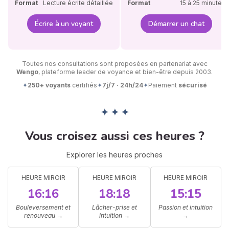
Format
Lecture écrite détaillée
Format
15 à 25 minutes
Écrire à un voyant
Démarrer un chat
Toutes nos consultations sont proposées en partenariat avec
Wengo
, plateforme leader de voyance et bien-être depuis 2003.
✦
250+ voyants
certifiés
✦
7j/7 · 24h/24
✦
Paiement
sécurisé
✦ ✦ ✦
Vous croisez aussi ces heures ?
Explorer les heures proches
HEURE MIROIR
HEURE MIROIR
HEURE MIROIR
16:16
18:18
15:15
Bouleversement et
Lâcher-prise et
Passion et intuition
renouveau
→
intuition
→
→