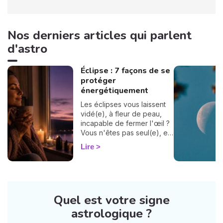
Nos derniers articles qui parlent
d'astro
Éclipse : 7 façons de se
protéger
énergétiquement
Les éclipses vous laissent
vidé(e), à fleur de peau,
incapable de fermer l'œil ?
Vous n'êtes pas seul(e), et
surtout : ça se traverse en
Lire
douceur. Voici 7 gestes
simples et bienveillants pour
vous protéger
énergétiquement et
retrouver votre calme
Quel est votre signe
intérieur. 🛡️🌒
astrologique ?