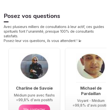
de votre vie : argent, travail,
amour, famille... Calculées à
partir de votre heure de
Posez vos questions
naissance, elles jouent un
rôle très important pour
mieux comprendre votre
Avec plusieurs milliers de consultations à leur actif, ces guides
personnalité et votre avenir.
spirituels font l'unanimité, presque 100% de consultants
Voici leurs significations !
satisfaits.
Posez-leur vos questions, ils vous attendent ! 💫
Charline de Savoie
Michael de
Pardaillan
Médium pure avec flashs
⭐99,8% d'avis positifs
Voyant - Médium
⭐99,8% d'avis positifs
Me contacter