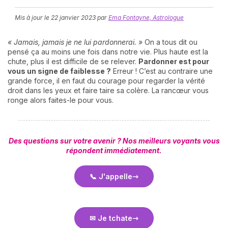
Mis à jour le
22 janvier 2023
par
Ema Fontayne, Astrologue
« Jamais, jamais je ne lui pardonnerai. »
On a tous dit ou
pensé ça au moins une fois dans notre vie. Plus haute est la
chute, plus il est difficile de se relever.
Pardonner est pour
vous un signe de faiblesse ?
Erreur ! C’est au contraire une
grande force, il en faut du courage pour regarder la vérité
droit dans les yeux et faire taire sa colère. La rancœur vous
N
ronge alors faites-le pour vous.
v
A
v
r
Des questions sur votre avenir ? Nos meilleurs voyants vous
répondent immédiatement.
9
📞 J'appelle
✉ Je tchate