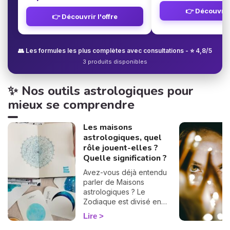
👉 Découvrir 
👉 Découvrir l'offre
👥 Les formules les plus complètes avec consultations - ⭐ 4,8/5
3 produits disponibles
✨ Nos outils astrologiques pour
mieux se comprendre
Les maisons
astrologiques, quel
rôle jouent-elles ?
Quelle signification ?
Avez-vous déjà entendu
parler de Maisons
astrologiques ? Le
Zodiaque est divisé en
douze Maisons et chacune
Lire
correspond à une sphère