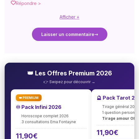
Répondre >
Afficher +
Laisser un commentaire
👑 Les Offres Premium 2026
👉 Swipez pour découvrir →
🔮 Pack Tarot 2
👑 PREMIUM
♾️ Pack Infini 2026
Tirage général 202
1 question personna
Horoscope complet 2026
Tirage amour OFF
3 consultations Ema Fontayne
11,90€
11,90€