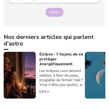
Valider
Nos derniers articles qui parlent
d'astro
Éclipse : 7 façons de se
protéger
énergétiquement
Les éclipses vous laissent
vidé(e), à fleur de peau,
incapable de fermer l'œil ?
Vous n'êtes pas seul(e), et
surtout : ça se traverse en
Lire
douceur. Voici 7 gestes
simples et bienveillants pour
vous protéger
énergétiquement et