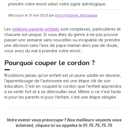
prendre votre envol selon votre signe astrologique.
Mis à jour le
31 mai 2023
par
Ema Fontayne, Astrologue
Les
relations parents-enfants
sont complexes, particulières et
chacune est unique. Si vous êtes du genre à ne pas pouvoir
passer une semaine sans nouvelles ou incapable de prendre
une décision sans l’avis de papa-maman alors pas de doute,
vous avez du mal à prendre votre envol…
N
v
Pourquoi couper le cordon ?
A
v
N’oublions jamais qu’un enfant est un jeune adulte en devenir,
r
l’apprentissage de l’autonomie est une étape clé de son
éducation. C’est en coupant le cordon que l’enfant apprendra
9
à se sentir fort et à se débrouiller seul. Même si ce n’est facile
ni pour les parents ni pour l’enfant, c’est une étape obligée.
Votre avenir vous préoccupe ? Nos meilleurs voyants vous
éclairent, cliquez ici ou appelez le 01.75.75.75.75