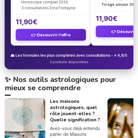
Horoscope complet 2026
Tirage amour OFF
3 consultations Ema Fontayne
11,90€
11,90€
👉 Découvrir 
👉 Découvrir l'offre
👥 Les formules les plus complètes avec consultations - ⭐ 4,8/5
3 produits disponibles
✨ Nos outils astrologiques pour
mieux se comprendre
Les maisons
astrologiques, quel
rôle jouent-elles ?
Quelle signification ?
Avez-vous déjà entendu
parler de Maisons