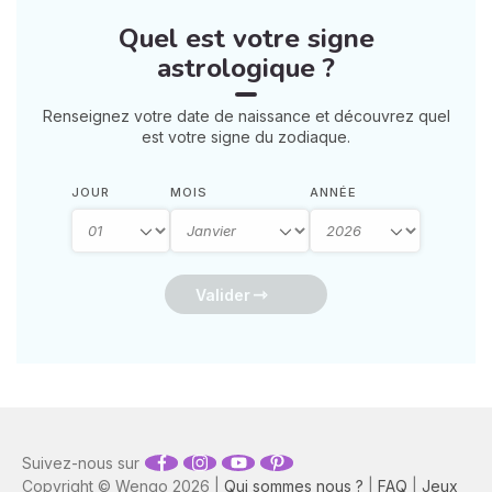
retrouver votre calme
Quel est votre signe
intérieur. 🛡️🌒
astrologique ?
Renseignez votre date de naissance et découvrez quel
est votre signe du zodiaque.
JOUR
MOIS
ANNÉE
Valider
Suivez-nous sur
Copyright © Wengo 2026 |
Qui sommes nous ?
|
FAQ
|
Jeux