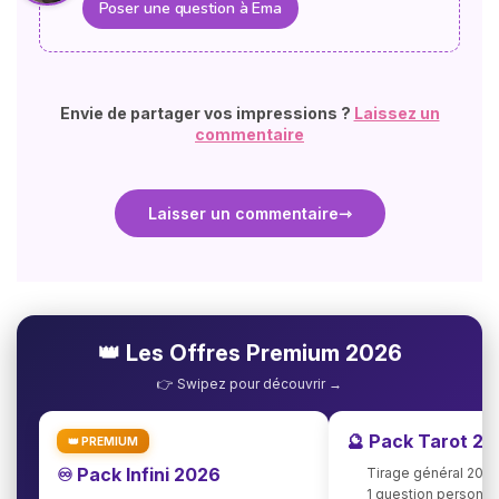
Poser une question à Ema
Envie de partager vos impressions ?
Laissez un
commentaire
Laisser un commentaire
👑 Les Offres Premium 2026
👉 Swipez pour découvrir →
🔮 Pack Tarot 2
👑 PREMIUM
♾️ Pack Infini 2026
Tirage général 202
1 question personna