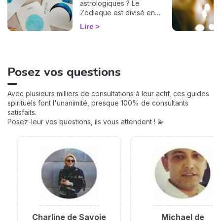
astrologiques ? Le
Zodiaque est divisé en
douze Maisons et chacune
Lire
correspond à une sphère
de votre vie : argent, travail,
amour, famille... Calculées à
partir de votre heure de
Posez vos questions
naissance, elles jouent un
rôle très important pour
mieux comprendre votre
Avec plusieurs milliers de consultations à leur actif, ces guides
personnalité et votre avenir.
spirituels font l'unanimité, presque 100% de consultants
Voici leurs significations !
satisfaits.
Posez-leur vos questions, ils vous attendent ! 💫
Charline de Savoie
Michael de