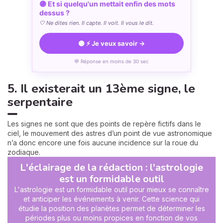
🟣 Et si quelqu'un mettait enfin des mots
dessus ?
🤍 Ne dites rien. Il capte. Il voit. Il vous le dit.
🟣 ⚡ Je veux savoir →
💬 Réponse en moins de 30 sec
5. Il existerait un 13ème signe, le
serpentaire
Les signes ne sont que des points de repère fictifs dans le
ciel, le mouvement des astres d’un point de vue astronomique
n’a donc encore une fois aucune incidence sur la roue du
zodiaque.
L'éclairage de la rédaction : l'astrologie
est un formidable outil
L'astrologie est un formidable outil pour mieux se connaître
et anticiper les événements à venir. Cette science qui
étudie la position des planètes permet de déterminer les
périodes plus ou moins propices en fonction de vos