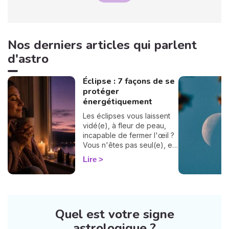
Nos derniers articles qui parlent
d'astro
Éclipse : 7 façons de se
protéger
énergétiquement
Les éclipses vous laissent
vidé(e), à fleur de peau,
incapable de fermer l'œil ?
Vous n'êtes pas seul(e), et
surtout : ça se traverse en
Lire
douceur. Voici 7 gestes
simples et bienveillants pour
vous protéger
énergétiquement et
retrouver votre calme
Quel est votre signe
intérieur. 🛡️🌒
astrologique ?