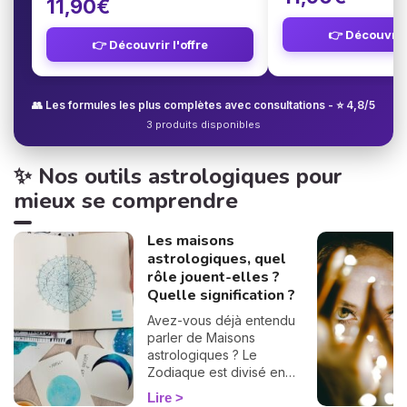
11,90€
👉 Découvrir 
👉 Découvrir l'offre
👥 Les formules les plus complètes avec consultations - ⭐ 4,8/5
3 produits disponibles
✨ Nos outils astrologiques pour
mieux se comprendre
Les maisons
astrologiques, quel
rôle jouent-elles ?
Quelle signification ?
Avez-vous déjà entendu
parler de Maisons
astrologiques ? Le
Zodiaque est divisé en
douze Maisons et chacune
Lire
correspond à une sphère