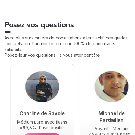
de votre vie : argent, travail,
amour, famille... Calculées à
partir de votre heure de
Posez vos questions
naissance, elles jouent un
rôle très important pour
mieux comprendre votre
Avec plusieurs milliers de consultations à leur actif, ces guides
personnalité et votre avenir.
spirituels font l'unanimité, presque 100% de consultants
Voici leurs significations !
satisfaits.
Posez-leur vos questions, ils vous attendent ! 💫
Charline de Savoie
Michael de
Pardaillan
Médium pure avec flashs
⭐99,8% d'avis positifs
Voyant - Médium
⭐99,8% d'avis positifs