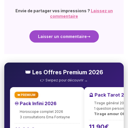
Envie de partager vos impressions ?
Laissez un
commentaire
Laisser un commentaire
👑 Les Offres Premium 2026
👉 Swipez pour découvrir →
🔮 Pack Tarot 2
👑 PREMIUM
♾️ Pack Infini 2026
Tirage général 202
1 question personna
Horoscope complet 2026
Tirage amour OFF
3 consultations Ema Fontayne
11,90€