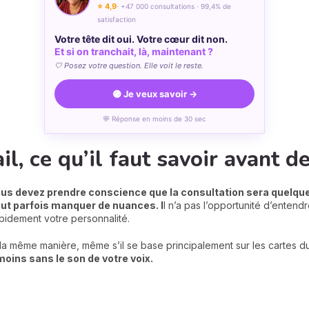
⭐ 4,9
· +47 000 consultations · 99,4% de
satisfaction
Votre tête dit oui. Votre cœur dit non.
Et si on tranchait, là, maintenant ?
🤍 Posez votre question. Elle voit le reste.
🟣 Je veux savoir →
💬 Réponse en moins de 30 sec
l, ce qu’il faut savoir avant d
us devez prendre conscience que la consultation sera quelque
peut parfois manquer de nuances. I
l n’a pas l’opportunité d’entendr
apidement votre personnalité.
la même manière, même s’il se base principalement sur les cartes du
 moins sans le son de votre voix.