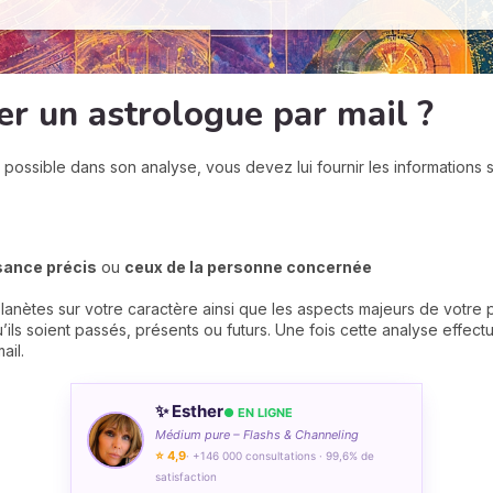
r un astrologue par mail ?
s possible dans son analyse, vous devez lui fournir les informations s
ssance précis
ou
ceux de la personne concernée
lanètes sur votre caractère ainsi que les aspects majeurs de votre p
ls soient passés, présents ou futurs. Une fois cette analyse effect
ail.
✨ Esther
● EN LIGNE
Médium pure – Flashs & Channeling
⭐ 4,9
· +146 000 consultations · 99,6% de
satisfaction