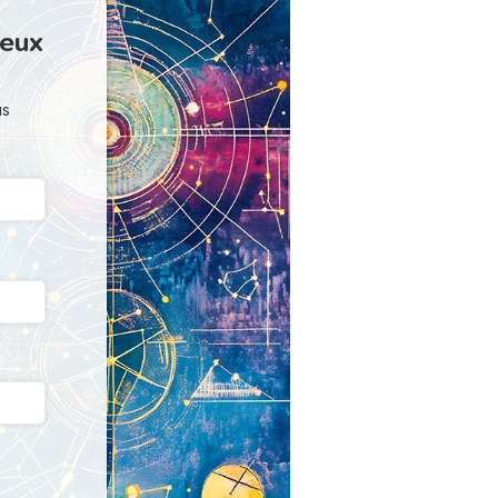
ieux
us