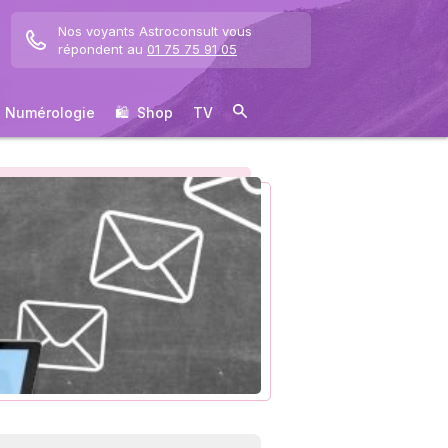
Nos voyants Astroconsult vous
répondent au
01 75 75 91 05
Numérologie
🛍 ️ Shop
TV