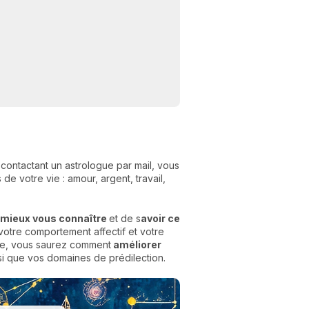
contactant un astrologue par mail, vous
e votre vie : amour, argent, travail,
N
v
A
mieux vous connaître
et de s
avoir ce
v
votre comportement affectif et votre
r
ude, vous saurez comment
améliorer
nsi que vos domaines de prédilection.
9