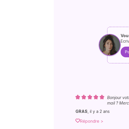
Vous
Ecri
Po
Bonjour vot
mail ? Merc
GRAS
,
il y a 2 ans
Répondre >