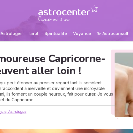
Astrologie
Tarot
Spiritualité
Voyance
💫 Astroconsult
amoureuse Capricorne-
uvent aller loin !
qui peut étonner au premier regard tant ils semblent
 s'accordent à merveille et deviennent une incroyable
i, ils forment un couple heureux, fait pour durer. Je vous
s et du Capricorne.
yne, Astrologue