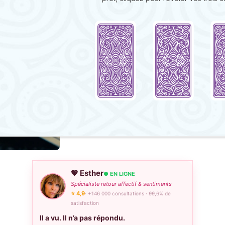
💖 Esther
● EN LIGNE
Spécialiste retour affectif & sentiments
⭐ 4,9
· +146 000 consultations · 99,6% de
satisfaction
Il a vu. Il n’a pas répondu.