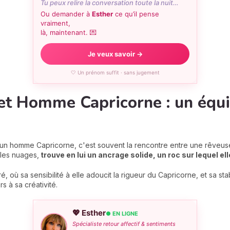
Tu peux relire la conversation toute la nuit…
Ou demander à
Esther
ce qu’il pense
vraiment,
là, maintenant. 💌
Je veux savoir →
🤍 Un prénom suffit · sans jugement
t Homme Capricorne : un équi
n homme Capricorne, c'est souvent la rencontre entre une rêveuse 
 les nuages,
trouve en lui un ancrage solide, un roc sur lequel el
 où sa sensibilité à elle adoucit la rigueur du Capricorne, et sa stabil
rs à sa créativité.
💖 Esther
● EN LIGNE
Spécialiste retour affectif & sentiments