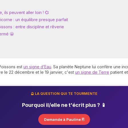
ils peuvent aller loin ! 💞
orne : un équilibre presque parfait
ons : entre discipline et rêverie
fermé 😬
 Poissons est
un signe d’Eau
. Sa planète Neptune lui confère une inc
tre le 22 décembre et le 19 janvier, c'est
un signe de Terre
patient e
🔮 LA QUESTION QUI TE TOURMENTE
Pourquoi il/elle ne t'écrit plus ? 📱
Demande à Pauline 🃏