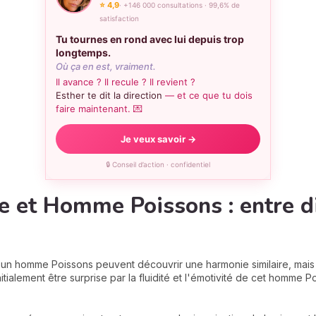
⭐ 4,9
· +146 000 consultations · 99,6% de
satisfaction
Tu tournes en rond avec lui depuis trop
longtemps.
Où ça en est, vraiment.
Il avance ? Il recule ? Il revient ?
Esther te dit la direction
— et ce que tu dois
faire maintenant. 💌
Je veux savoir →
🔒 Conseil d’action · confidentiel
 et Homme Poissons : entre di
 un homme Poissons peuvent découvrir une harmonie similaire, ma
tialement être surprise par la fluidité et l'émotivité de cet homme Po