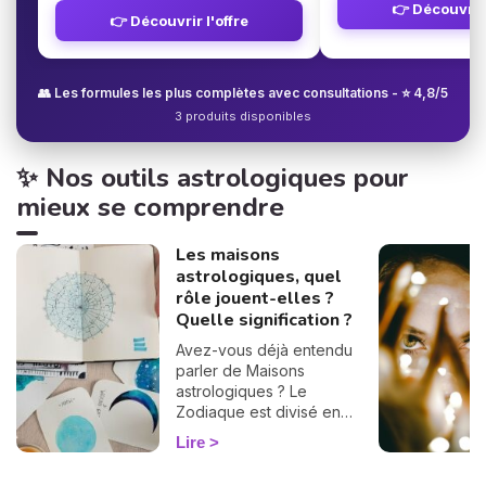
👉 Découvrir 
👉 Découvrir l'offre
👥 Les formules les plus complètes avec consultations - ⭐ 4,8/5
3 produits disponibles
✨ Nos outils astrologiques pour
mieux se comprendre
Les maisons
astrologiques, quel
rôle jouent-elles ?
Quelle signification ?
Avez-vous déjà entendu
parler de Maisons
astrologiques ? Le
Zodiaque est divisé en
douze Maisons et chacune
Lire
correspond à une sphère
de votre vie : argent, travail,