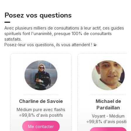
amour, famille... Calculées à
partir de votre heure de
Posez vos questions
naissance, elles jouent un
rôle très important pour
mieux comprendre votre
Avec plusieurs milliers de consultations à leur actif, ces guides
personnalité et votre avenir.
spirituels font l'unanimité, presque 100% de consultants
Voici leurs significations !
satisfaits.
Posez-leur vos questions, ils vous attendent ! 💫
Charline de Savoie
Michael de
Pardaillan
Médium pure avec flashs
⭐99,8% d'avis positifs
Voyant - Médium
⭐99,8% d'avis positifs
Me contacter