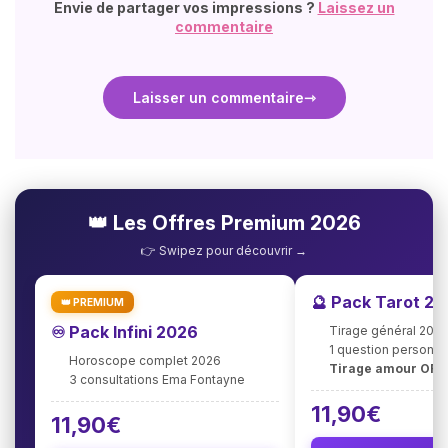
Envie de partager vos impressions ?
Laissez un
commentaire
Laisser un commentaire
👑 Les Offres Premium 2026
👉 Swipez pour découvrir →
🔮 Pack Tarot 2
👑 PREMIUM
♾️ Pack Infini 2026
Tirage général 202
1 question personna
Horoscope complet 2026
Tirage amour OFF
3 consultations Ema Fontayne
11,90€
11,90€