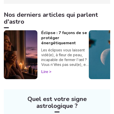
Nos derniers articles qui parlent
d'astro
Éclipse : 7 façons de se
protéger
énergétiquement
Les éclipses vous laissent
vidé(e), à fleur de peau,
incapable de fermer l'œil ?
Vous n'êtes pas seul(e), et
surtout : ça se traverse en
Lire
douceur. Voici 7 gestes
simples et bienveillants pour
vous protéger
énergétiquement et
retrouver votre calme
Quel est votre signe
intérieur. 🛡️🌒
astrologique ?