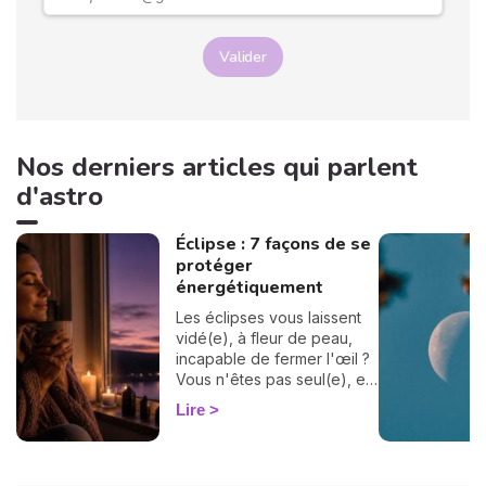
Valider
Nos derniers articles qui parlent
d'astro
Éclipse : 7 façons de se
protéger
énergétiquement
Les éclipses vous laissent
vidé(e), à fleur de peau,
incapable de fermer l'œil ?
Vous n'êtes pas seul(e), et
surtout : ça se traverse en
Lire
douceur. Voici 7 gestes
simples et bienveillants pour
vous protéger
énergétiquement et