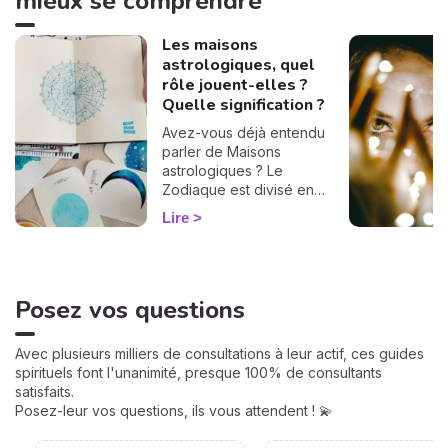
mieux se comprendre
Les maisons
astrologiques, quel
rôle jouent-elles ?
Quelle signification ?
Avez-vous déjà entendu
parler de Maisons
astrologiques ? Le
Zodiaque est divisé en
douze Maisons et chacune
Lire
correspond à une sphère
de votre vie : argent, travail,
amour, famille... Calculées à
partir de votre heure de
Posez vos questions
naissance, elles jouent un
rôle très important pour
mieux comprendre votre
Avec plusieurs milliers de consultations à leur actif, ces guides
personnalité et votre avenir.
spirituels font l'unanimité, presque 100% de consultants
Voici leurs significations !
satisfaits.
Posez-leur vos questions, ils vous attendent ! 💫