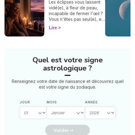
Les éclipses vous laissent
vidé(e), à fleur de peau,
incapable de fermer l'œil ?
Vous n'êtes pas seul(e), et
surtout : ça se traverse en
Lire
douceur. Voici 7 gestes
simples et bienveillants pour
vous protéger
énergétiquement et
retrouver votre calme
Quel est votre signe
intérieur. 🛡️🌒
astrologique ?
Renseignez votre date de naissance et découvrez quel
est votre signe du zodiaque.
JOUR
MOIS
ANNÉE
Valider