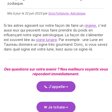
zodiaque.
Mis à jour le
22 juin 2023
par
Ema Fontayne, Astrologue
Si les astres agissent sur notre façon de faire un
régime
, c'est
aussi eux qui peuvent nous faire prendre du poids en
influençant notre signe astrologique. La façon de s’alimenter
est souvent liée au
signe lunaire
. Par exemple : une Lune en
Taureau donnera un signe très gourmand. Donc, si vous savez
N
dans quel signe est votre lune, lisez aussi ce signe-là.
v
A
v
r
Des questions sur votre avenir ? Nos meilleurs voyants vous
répondent immédiatement.
9
📞 J'appelle
✉ Je tchate