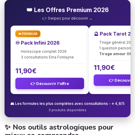
👑 Les Offres Premium 2026
👉 Swipez pour découvrir →
🔮 Pack Tarot 2
👑 PREMIUM
♾️ Pack Infini 2026
Tirage général 202
1 question personna
Horoscope complet 2026
Tirage amour OFF
3 consultations Ema Fontayne
11,90€
11,90€
👉 Découvrir 
👉 Découvrir l'offre
👥 Les formules les plus complètes avec consultations - ⭐ 4,8/5
3 produits disponibles
✨ Nos outils astrologiques pour