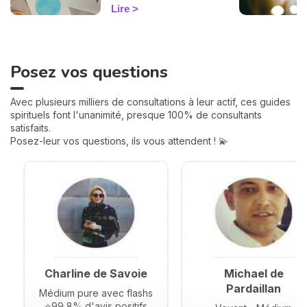
douze Maisons et chacune
Lire
correspond à une sphère
de votre vie : argent, travail,
amour, famille... Calculées à
partir de votre heure de
Posez vos questions
naissance, elles jouent un
rôle très important pour
mieux comprendre votre
Avec plusieurs milliers de consultations à leur actif, ces guides
personnalité et votre avenir.
spirituels font l'unanimité, presque 100% de consultants
Voici leurs significations !
satisfaits.
Posez-leur vos questions, ils vous attendent ! 💫
Charline de Savoie
Michael de
Pardaillan
Médium pure avec flashs
⭐99,8% d'avis positifs