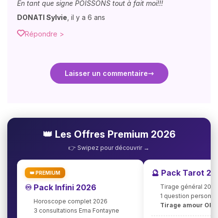
En tant que signe POISSONS tout à fait moi!!!
DONATI Sylvie
,
il y a 6 ans
Répondre >
Laisser un commentaire
👑 Les Offres Premium 2026
👉 Swipez pour découvrir →
🔮 Pack Tarot 2
👑 PREMIUM
♾️ Pack Infini 2026
Tirage général 202
1 question personna
Horoscope complet 2026
Tirage amour OFF
3 consultations Ema Fontayne