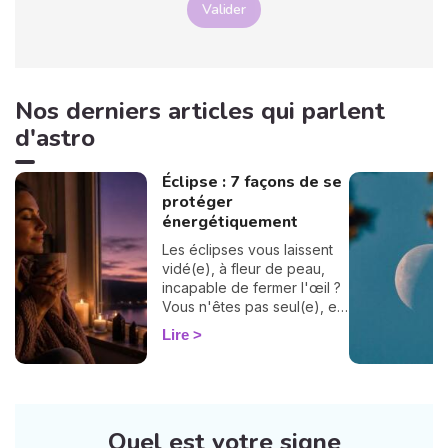
Valider
Nos derniers articles qui parlent
d'astro
Éclipse : 7 façons de se
protéger
énergétiquement
Les éclipses vous laissent
vidé(e), à fleur de peau,
incapable de fermer l'œil ?
Vous n'êtes pas seul(e), et
surtout : ça se traverse en
Lire
douceur. Voici 7 gestes
simples et bienveillants pour
vous protéger
énergétiquement et
retrouver votre calme
Quel est votre signe
intérieur. 🛡️🌒