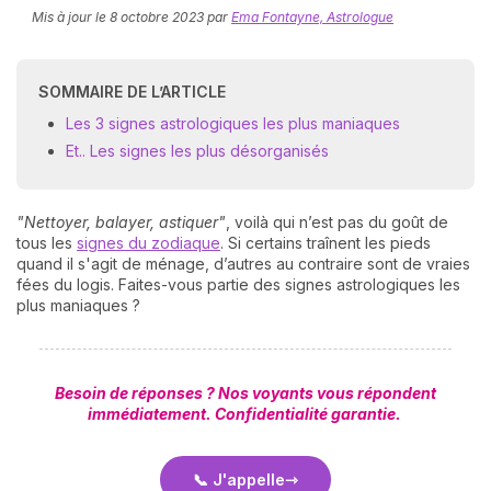
Mis à jour le
8 octobre 2023
par
Ema Fontayne, Astrologue
SOMMAIRE DE L’ARTICLE
Les 3 signes astrologiques les plus maniaques
Et.. Les signes les plus désorganisés
N
"Nettoyer, balayer, astiquer"
, voilà qui n’est pas du goût de
v
tous les
signes du zodiaque
. Si certains traînent les pieds
A
quand il s'agit de ménage, d’autres au contraire sont de vraies
v
fées du logis. Faites-vous partie des signes astrologiques les
r
plus maniaques ?
9
Besoin de réponses ?
Nos voyants vous répondent
immédiatement. Confidentialité garantie.
📞 J'appelle