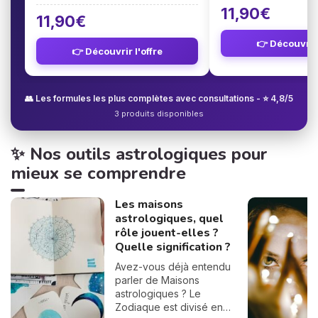
11,90€
11,90€
👉 Découvrir 
👉 Découvrir l'offre
👥 Les formules les plus complètes avec consultations - ⭐ 4,8/5
3 produits disponibles
✨ Nos outils astrologiques pour
mieux se comprendre
Les maisons
astrologiques, quel
rôle jouent-elles ?
Quelle signification ?
Avez-vous déjà entendu
parler de Maisons
astrologiques ? Le
Zodiaque est divisé en