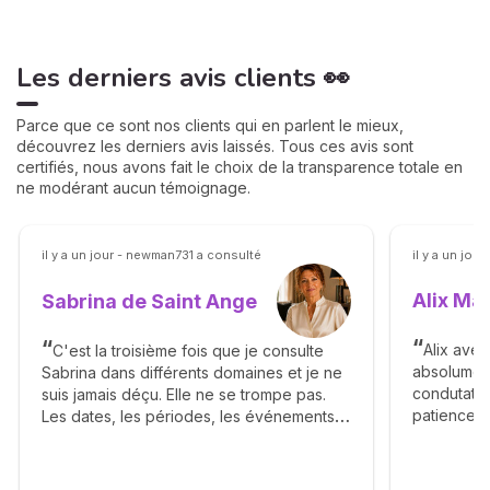
Les derniers avis clients 👀
Parce que ce sont nos clients qui en parlent le mieux,
découvrez les derniers avis laissés. Tous ces avis sont
certifiés, nous avons fait le choix de la transparence totale en
ne modérant aucun témoignage.
il y a un jour - newman731 a consulté
il y a un jou
Alix Ma
Sabrina de Saint Ange
Alix avec
C'est la troisième fois que je consulte
absolumen
Sabrina dans différents domaines et je ne
condutatio
suis jamais déçu. Elle ne se trompe pas.
patience 
Les dates, les périodes, les événements
avec moi e
sont clairement énoncés dans un style très
estes pure
clair et avec beaucoup de sérénité. La
npus Alix 
cohérence des réponses à travers les