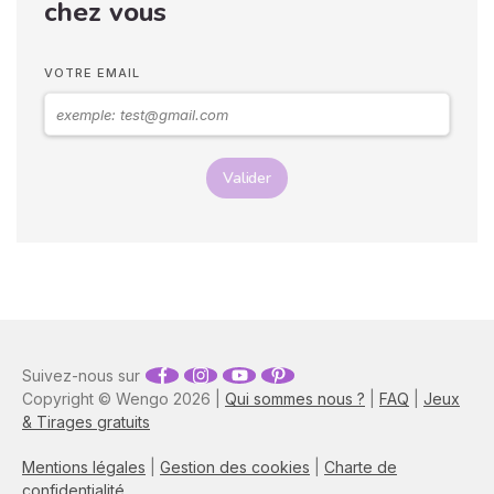
chez vous
sentiments envers vous.
Vos langages corporels
peuvent signifier que vous
VOTRE EMAIL
marchez ensemble vers le
même chemin.
Valider
Suivez-nous sur
Copyright © Wengo 2026 |
Qui sommes nous ?
|
FAQ
|
Jeux
& Tirages gratuits
Mentions légales
|
Gestion des cookies
|
Charte de
confidentialité