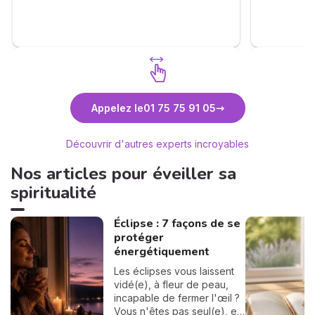
chemin en
différentes étapes de la vie m'ont
impressionné. Cette capacité à restituer
son ressenti à travers le court, moyen et
long terme donne un vrai éclairage sur
mon avenir, un fil rouge qui éclaire ma vie.
La capacité à prendre de la hauteur sur
les événements en reliant les uns avec les
Découvrez Sabrina de Saint Ange
D
autres donne du relief à la consultation.
Appelez le
01 75 75 91 05
Nul doute que mes efforts auront un
meilleur impact,.... essentiel pour moi. J'ai
Découvrir d'autres experts incroyables
beaucoup apprécié. A très bientôt.
Nos articles pour éveiller sa
spiritualité
Éclipse : 7 façons de se
protéger
énergétiquement
Les éclipses vous laissent
vidé(e), à fleur de peau,
incapable de fermer l'œil ?
Vous n'êtes pas seul(e), et