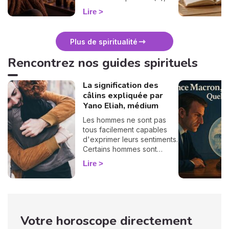
surtout : ça se traverse en
Lire
douceur. Voici 7 gestes
simples et bienveillants pour
vous protéger
Plus de spiritualité
énergétiquement et
retrouver votre calme
Rencontrez nos guides spirituels
intérieur. 🛡️🌒
La signification des
câlins expliquée par
Yano Eliah, médium
Les hommes ne sont pas
tous facilement capables
d'exprimer leurs sentiments.
Certains hommes sont
habitués à contrôler leurs
Lire
sentiments, par conséquent
il vous est difficile de
deviner ce qu'ils veulent ou
pensent de vous. Pourtant,
si vous observez son
Votre horoscope directement
langage corporel, vous
pouvez déchiffrer ses