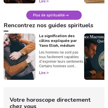
Lire
douceur. Voici 7 gestes
simples et bienveillants pour
vous protéger
Plus de spiritualité
énergétiquement et
retrouver votre calme
Rencontrez nos guides spirituels
intérieur. 🛡️🌒
La signification des
câlins expliquée par
Yano Eliah, médium
Les hommes ne sont pas
tous facilement capables
d'exprimer leurs sentiments.
Certains hommes sont
habitués à contrôler leurs
Lire
sentiments, par conséquent
il vous est difficile de
deviner ce qu'ils veulent ou
pensent de vous. Pourtant,
si vous observez son
Votre horoscope directement
langage corporel, vous
pouvez déchiffrer ses
chez vous
sentiments envers vous.