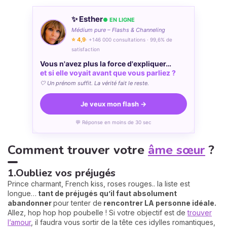
✨ Esther
● EN LIGNE
Médium pure – Flashs & Channeling
⭐ 4,9
· +146 000 consultations · 99,6% de
satisfaction
Vous n'avez plus la force d'expliquer…
et si elle voyait avant que vous parliez ?
🤍 Un prénom suffit. La vérité fait le reste.
Je veux mon flash →
💬 Réponse en moins de 30 sec
Comment trouver votre
âme sœur
?
1.Oubliez vos préjugés
Prince charmant, French kiss, roses rouges.. la liste est
longue…
tant de préjugés qu’il faut absolument
abandonner
pour tenter de
rencontrer LA personne idéale.
Allez, hop hop hop poubelle ! Si votre objectif est de
trouver
l’amour
, il faudra vous sortir de la tête ces idylles romantiques,