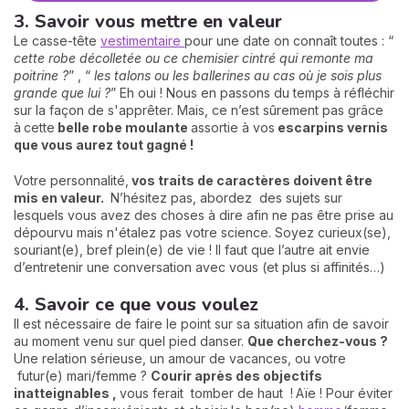
3. Savoir vous mettre en valeur
Le casse-tête
vestimentaire
pour une date on connaît toutes : “
cette robe décolletée ou ce chemisier cintré qui remonte ma
poitrine ?
” , “
les talons ou les ballerines au cas où je sois plus
grande que lui ?
” Eh oui ! Nous en passons du temps à réfléchir
sur la façon de s'apprêter. Mais, ce n’est sûrement pas grâce
à
cette
belle robe moulante
assortie à vos
escarpins vernis
que vous aurez tout gagné !
Votre personnalité,
vos traits de caractères doivent être
mis en valeur.
N’hésitez pas, abordez des sujets sur
lesquels vous avez des choses à dire afin ne pas être prise au
dépourvu mais n'étalez pas votre science. Soyez curieux(se),
souriant(e), bref plein(e) de vie ! Il faut que l’autre ait envie
d’entretenir une conversation avec vous (et plus si affinités…)
4. Savoir ce que vous voulez
Il est nécessaire de faire le point sur sa situation afin de savoir
au moment venu sur quel pied danser.
Que cherchez-vous ?
Une relation sérieuse, un amour de vacances, ou votre
futur(e) mari/femme ?
Courir après des objectifs
inatteignables ,
vous ferait tomber de haut !
Aïe ! Pour éviter