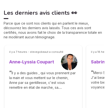
Les derniers avis clients 👀
Parce que ce sont nos clients qui en parlent le mieux,
découvrez les derniers avis laissés. Tous ces avis sont
certifiés, nous avons fait le choix de la transparence totale en
ne modérant aucun témoignage.
il y a 7 heures - stevegobeaut a consulté
il y a 18 heu
Sabrina
Anne-Lyssia Coupart
Merci Sab
Il y a des guides , qui vous prennent par
J'ai beau
la main et vous mettent sur le chemin,
votre bienv
Anne par sa gentillesse, c'est vous
voyance. 
remettre en état de marche, sa
éléments a
bienveillance, ça franchise vous apporte
complaisa
beaucoup de bonheur, elle vous dit avec
réalisme. J
calmé le déroulement des étapes et vous
Un grand m
apprend la patience. Merci Anne pour tout