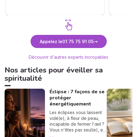
. Je me permets également d'inciter les
consultants à faire appel à vous . ❤️🙏🫶
Découvrez Anne-Lyssia Coupart
Découvr
Appelez le
01 75 75 91 05
Découvrir d'autres experts incroyables
Nos articles pour éveiller sa
spiritualité
Éclipse : 7 façons de se
protéger
énergétiquement
Les éclipses vous laissent
vidé(e), à fleur de peau,
incapable de fermer l'œil ?
Vous n'êtes pas seul(e), et
surtout : ça se traverse en