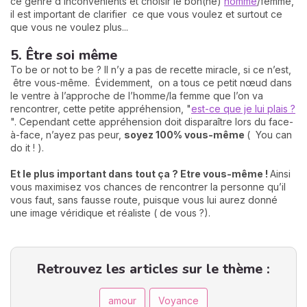
ce genre d’inconvénients et choisir le bon(ne)
homme
/femme,
il est important de clarifier ce que vous voulez et surtout ce
que vous ne voulez plus...
5. Être soi même
To be or not to be ? Il n’y a pas de recette miracle, si ce n’est,
être vous-même. Évidemment, on a tous ce petit nœud dans
le ventre à l’approche de l’homme/la femme que l’on va
rencontrer, cette petite appréhension, "
est-ce que je lui plais ?
". Cependant cette appréhension doit disparaître lors du face-
à-face, n’ayez pas peur,
soyez 100% vous-même
( You can
do it ! ).
Et le plus important dans tout ça ? Etre vous-même !
Ainsi
vous maximisez vos chances de rencontrer la personne qu’il
vous faut, sans fausse route, puisque vous lui aurez donné
une image véridique et réaliste ( de vous ?).
Retrouvez les articles sur le thème :
amour
Voyance