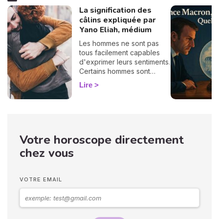
La signification des
câlins expliquée par
Yano Eliah, médium
Les hommes ne sont pas
tous facilement capables
d'exprimer leurs sentiments.
Certains hommes sont
habitués à contrôler leurs
Lire
sentiments, par conséquent
il vous est difficile de
deviner ce qu'ils veulent ou
pensent de vous. Pourtant,
si vous observez son
Votre horoscope directement
langage corporel, vous
pouvez déchiffrer ses
chez vous
sentiments envers vous.
Vos langages corporels
peuvent signifier que vous
VOTRE EMAIL
marchez ensemble vers le
même chemin.