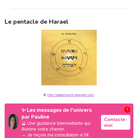
Le pentacle de Harael
©
http://ateesfrance.blogspot.com/
✨ Les messages de l'univers
1
par Pauline
Contacte-
🔮 Une guidance bienveillante qui
moi
illumine votre chemin
→ Je reçois ma consultation à 5€