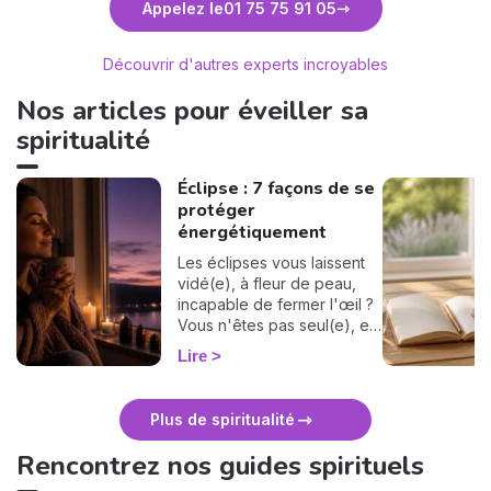
Appelez le
01 75 75 91 05
Médium
Découvrir d'autres experts incroyables
Nos articles pour éveiller sa
spiritualité
Éclipse : 7 façons de se
protéger
énergétiquement
Les éclipses vous laissent
vidé(e), à fleur de peau,
incapable de fermer l'œil ?
Vous n'êtes pas seul(e), et
surtout : ça se traverse en
Lire
douceur. Voici 7 gestes
simples et bienveillants pour
vous protéger
Plus de spiritualité
énergétiquement et
retrouver votre calme
Rencontrez nos guides spirituels
intérieur. 🛡️🌒