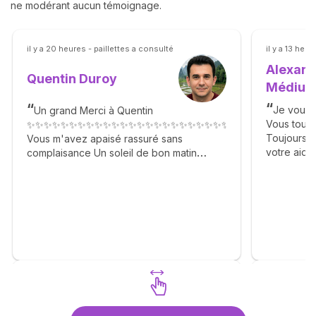
ne modérant aucun témoignage.
il y a 20 heures - paillettes a consulté
il y a 13 heu
Alexand
Quentin Duroy
Médiu
Je vous 
Un grand Merci à Quentin
Vous tout 
✨✨✨✨✨✨✨✨✨✨✨✨✨✨✨✨✨✨✨✨✨✨✨✨✨✨✨✨✨✨✨✨✨✨
Toujours c
Vous m'avez apaisé rassuré sans
votre aid
complaisance Un soleil de bon matin
souffrance
Agréable gentil n'hésitez pas. 🙏✨🙏✨🙏✨
beaucoup d
🙏✨🙏✨🙏✨🙏✨🙏✨🙏
recommand
Découvrez Quentin Duroy
Découvr