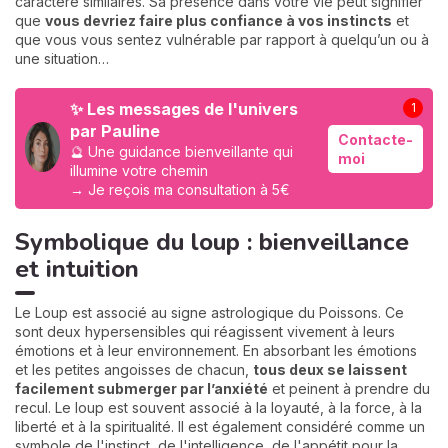
caractère similaires. Sa présence dans votre vie peut signifier
que
vous devriez faire plus confiance à vos instincts
et
que vous vous sentez vulnérable par rapport à quelqu’un ou à
une situation…
✨ Les messages de l'univers
1
par Pauline
Contacte-
🔮 Une guidance bienveillante qui
moi
illumine votre chemin
→ Je reçois ma consultation à 5€
Symbolique du loup : bienveillance
et intuition
Le Loup est associé au signe astrologique du Poissons. Ce
sont deux hypersensibles qui réagissent vivement à leurs
émotions et à leur environnement. En absorbant les émotions
et les petites angoisses de chacun,
tous deux se laissent
facilement submerger par l’anxiété
et peinent à prendre du
recul. Le loup est souvent associé à la loyauté, à la force, à la
liberté et à la spiritualité. Il est également considéré comme un
symbole de l'instinct, de l'intelligence, de l'appétit pour la