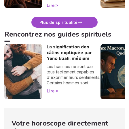
surtout : ça se traverse en
Lire
douceur. Voici 7 gestes
simples et bienveillants pour
vous protéger
Plus de spiritualité
énergétiquement et
retrouver votre calme
Rencontrez nos guides spirituels
intérieur. 🛡️🌒
La signification des
câlins expliquée par
Yano Eliah, médium
Les hommes ne sont pas
tous facilement capables
d'exprimer leurs sentiments.
Certains hommes sont
habitués à contrôler leurs
Lire
sentiments, par conséquent
il vous est difficile de
deviner ce qu'ils veulent ou
pensent de vous. Pourtant,
si vous observez son
Votre horoscope directement
langage corporel, vous
pouvez déchiffrer ses