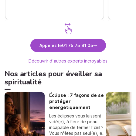
Découvrez Pascal
Déco
Appelez le
01 75 75 91 05
Découvrir d'autres experts incroyables
Nos articles pour éveiller sa
spiritualité
Éclipse : 7 façons de se
protéger
énergétiquement
Les éclipses vous laissent
vidé(e), à fleur de peau,
incapable de fermer l'œil ?
Vous n'êtes pas seul(e), et