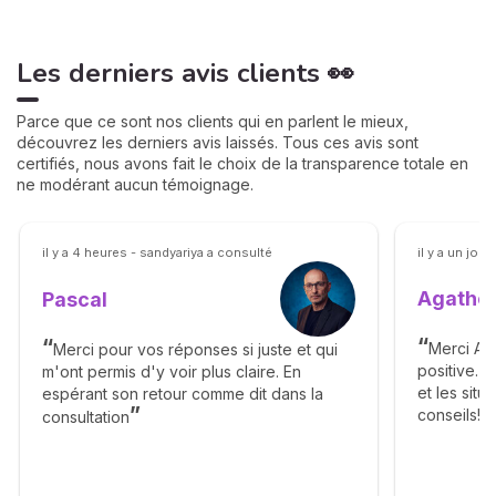
Les derniers avis clients 👀
Parce que ce sont nos clients qui en parlent le mieux,
découvrez les derniers avis laissés. Tous ces avis sont
certifiés, nous avons fait le choix de la transparence totale en
ne modérant aucun témoignage.
il y a 4 heures - sandyariya a consulté
il y a un jour
Agathe 
Pascal
Merci Ag
Merci pour vos réponses si juste et qui
positive. 
m'ont permis d'y voir plus claire. En
et les sit
espérant son retour comme dit dans la
conseils! J
consultation
suite des d
Florence