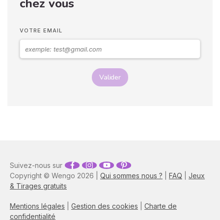
chez vous
sentiments envers vous.
Vos langages corporels
peuvent signifier que vous
VOTRE EMAIL
marchez ensemble vers le
même chemin.
Valider
Suivez-nous sur
Copyright © Wengo 2026 |
Qui sommes nous ?
|
FAQ
|
Jeux
& Tirages gratuits
Mentions légales
|
Gestion des cookies
|
Charte de
confidentialité