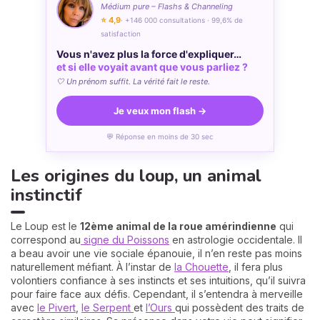
Médium pure – Flashs & Channeling
⭐ 4,9
· +146 000 consultations · 99,6% de
satisfaction
Vous n'avez plus la force d'expliquer…
et si elle voyait avant que vous parliez ?
🤍 Un prénom suffit. La vérité fait le reste.
Je veux mon flash →
💬 Réponse en moins de 30 sec
Les origines du loup, un animal
instinctif
Le Loup est le
12ème animal de la roue amérindienne
qui
correspond au
signe du Poissons
en astrologie occidentale. Il
a beau avoir une vie sociale épanouie, il n’en reste pas moins
naturellement méfiant. À l’instar de
la Chouette
, il fera plus
volontiers confiance à ses instincts et ses intuitions, qu’il suivra
pour faire face aux défis. Cependant, il s’entendra à merveille
avec
le Pivert
,
le Serpent
et
l’Ours
qui possèdent des traits de