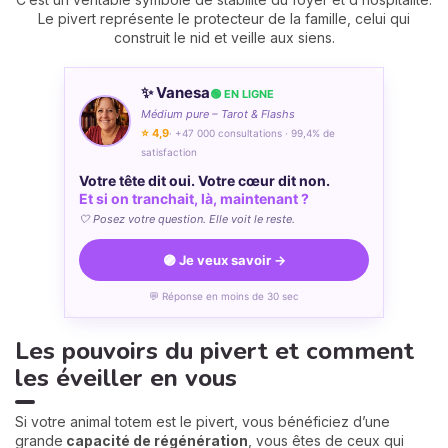
Le pivert représente le protecteur de la famille, celui qui
construit le nid et veille aux siens.
✨ Vanesa
🟢 EN LIGNE
Médium pure – Tarot & Flashs
⭐ 4,9
· +47 000 consultations · 99,4% de
satisfaction
Votre tête dit oui. Votre cœur dit non.
Et si on tranchait, là, maintenant ?
🤍 Posez votre question. Elle voit le reste.
🟣 Je veux savoir →
💬 Réponse en moins de 30 sec
Les pouvoirs du pivert et comment
les éveiller en vous
Si votre animal totem est le pivert, vous bénéficiez d’une
grande
capacité de régénération
, vous êtes de ceux qui