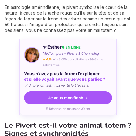
En astrologie amérindienne, le pivert symbolise le cœur de la
nature, à cause de la tache rouge qu’il a sur la tête et de sa
façon de taper sur le tronc des arbres comme un cœur qui bat
💓. Il a aussi l'image d'un protecteur qui prendra toujours soin
des siens. Vous ne connaissez pas votre animal totem ?
✨ Esther
● EN LIGNE
Médium pure – Flashs & Channeling
⭐ 4,9
· +146 000 consultations · 99,6% de
satisfaction
Vous n'avez plus la force d'expliquer…
et si elle voyait avant que vous parliez ?
🤍 Un prénom suffit. La vérité fait le reste.
Je veux mon flash →
💬 Réponse en moins de 30 sec
Le Pivert est-il votre animal totem ?
Signes et synchronicités