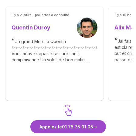
il y a 2 jours - paillettes a consulté
il y a 16 heu
Alix Ma
Quentin Duroy
Jai fais 
Un grand Merci à Quentin
est claire,
✨✨✨✨✨✨✨✨✨✨✨✨✨✨✨✨✨✨✨✨✨✨✨✨✨✨✨✨✨✨✨✨✨✨
but et c’e
Vous m'avez apaisé rassuré sans
passe dans
complaisance Un soleil de bon matin
Agréable gentil n'hésitez pas. 🙏✨🙏✨🙏✨
🙏✨🙏✨🙏✨🙏✨🙏✨🙏
Découvrez Quentin Duroy
D
Appelez le
01 75 75 91 05