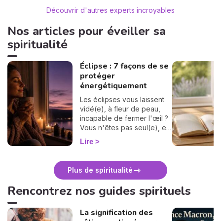
Découvrir d'autres experts incroyables
Nos articles pour éveiller sa
spiritualité
Éclipse : 7 façons de se
protéger
énergétiquement
Les éclipses vous laissent
vidé(e), à fleur de peau,
incapable de fermer l'œil ?
Vous n'êtes pas seul(e), et
surtout : ça se traverse en
Lire
douceur. Voici 7 gestes
simples et bienveillants pour
vous protéger
Plus de spiritualité
énergétiquement et
retrouver votre calme
Rencontrez nos guides spirituels
intérieur. 🛡️🌒
La signification des