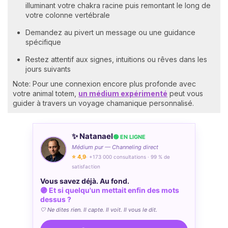
illuminant votre chakra racine puis remontant le long de
votre colonne vertébrale
Demandez au pivert un message ou une guidance
spécifique
Restez attentif aux signes, intuitions ou rêves dans les
jours suivants
Note: Pour une connexion encore plus profonde avec
votre animal totem,
un médium expérimenté
peut vous
guider à travers un voyage chamanique personnalisé.
✨ Natanael
🟢 EN LIGNE
Médium pur — Channeling direct
⭐ 4,9
· +173 000 consultations · 99 % de
satisfaction
Vous savez déjà. Au fond.
🟣 Et si quelqu'un mettait enfin des mots
dessus ?
🤍 Ne dites rien. Il capte. Il voit. Il vous le dit.