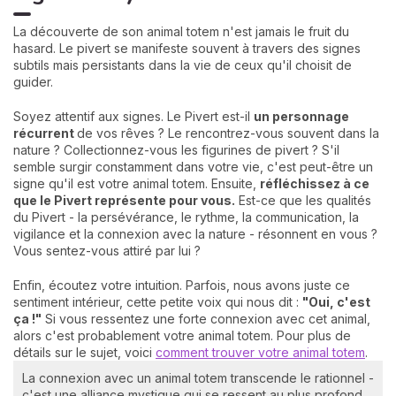
La découverte de son animal totem n'est jamais le fruit du
hasard. Le pivert se manifeste souvent à travers des signes
subtils mais persistants dans la vie de ceux qu'il choisit de
guider.
Soyez attentif aux signes. Le Pivert est-il
un personnage
récurrent
de vos rêves ? Le rencontrez-vous souvent dans la
nature ? Collectionnez-vous les figurines de pivert ? S'il
semble surgir constamment dans votre vie, c'est peut-être un
signe qu'il est votre animal totem. Ensuite,
réfléchissez à ce
que le Pivert représente pour vous.
Est-ce que les qualités
du Pivert - la persévérance, le rythme, la communication, la
vigilance et la connexion avec la nature - résonnent en vous ?
Vous sentez-vous attiré par lui ?
Enfin, écoutez votre intuition. Parfois, nous avons juste ce
sentiment intérieur, cette petite voix qui nous dit :
"Oui, c'est
ça !"
Si vous ressentez une forte connexion avec cet animal,
alors c'est probablement votre animal totem. Pour plus de
détails sur le sujet, voici
comment trouver votre animal totem
.
La connexion avec un animal totem transcende le rationnel -
c'est une alliance mystique qui se ressent au plus profond