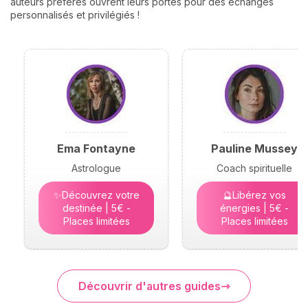
auteurs préférés ouvrent leurs portes pour des échanges
personnalisés et privilégiés !
Ema Fontayne
Pauline Mussey
Astrologue
Coach spirituelle
✨Découvrez votre
🔮Libérez vos
destinée | 5€ -
énergies | 5€ -
Places limitées
Places limitées
Découvrir d'autres guides