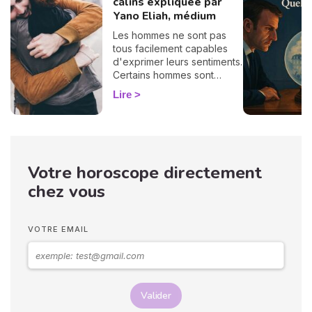
câlins expliquée par
Yano Eliah, médium
Les hommes ne sont pas
tous facilement capables
d'exprimer leurs sentiments.
Certains hommes sont
habitués à contrôler leurs
Lire
sentiments, par conséquent
il vous est difficile de
deviner ce qu'ils veulent ou
pensent de vous. Pourtant,
si vous observez son
Votre horoscope directement
langage corporel, vous
pouvez déchiffrer ses
chez vous
sentiments envers vous.
Vos langages corporels
peuvent signifier que vous
VOTRE EMAIL
marchez ensemble vers le
même chemin.
Valider