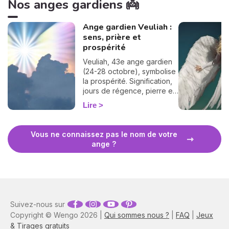
Nos anges gardiens 👼
Ange gardien Veuliah :
sens, prière et
prospérité
Veuliah, 43e ange gardien
(24-28 octobre), symbolise
la prospérité. Signification,
jours de régence, pierre et
prière pour l'invoquer.
Lire
Vous ne connaissez pas le nom de votre
ange ?
Suivez-nous sur
Copyright © Wengo 2026 |
Qui sommes nous ?
|
FAQ
|
Jeux
& Tirages gratuits