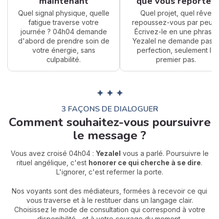
maintenant
que vous reportez
Quel signal physique, quelle
Quel projet, quel rêve
fatigue traverse votre
repoussez-vous par peur 
journée ? 04h04 demande
Écrivez-le en une phrase.
d'abord de prendre soin de
Yezalel ne demande pas l
votre énergie, sans
perfection, seulement le
culpabilité.
premier pas.
✦ ✦ ✦
3 FAÇONS DE DIALOGUER
Comment souhaitez-vous poursuivre
le message ?
Vous avez croisé 04h04 :
Yezalel
vous a parlé. Poursuivre le
rituel angélique, c'est
honorer ce qui cherche à se dire
.
L'ignorer, c'est refermer la porte.
Nos voyants sont des médiateurs, formées à recevoir ce qui
vous traverse et à le restituer dans un langage clair.
Choisissez le mode de consultation qui correspond à votre
disponibilité... et à votre courage du moment.