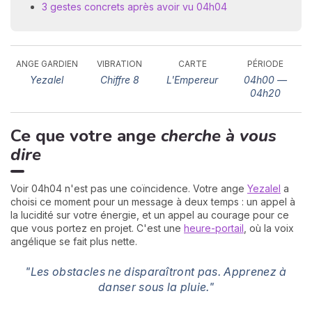
3 gestes concrets après avoir vu 04h04
ANGE GARDIEN
VIBRATION
CARTE
PÉRIODE
Yezalel
Chiffre 8
L'Empereur
04h00 —
04h20
Ce que votre ange
cherche à vous
N
v
dire
A
v
r
Voir 04h04 n'est pas une coïncidence. Votre ange
Yezalel
a
choisi ce moment pour un message à deux temps : un appel à
9
la lucidité sur votre énergie, et un appel au courage pour ce
que vous portez en projet. C'est une
heure-portail
, où la voix
angélique se fait plus nette.
"Les obstacles ne disparaîtront pas. Apprenez à
danser sous la pluie."