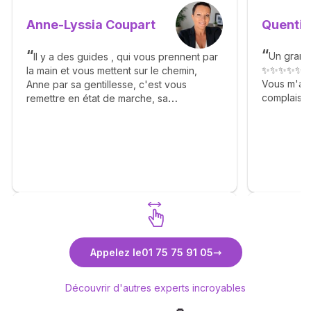
Quentin
Anne-Lyssia Coupart
Un grand
Il y a des guides , qui vous prennent par
✨✨✨✨✨
la main et vous mettent sur le chemin,
Vous m'av
Anne par sa gentillesse, c'est vous
complaisan
remettre en état de marche, sa
Agréable g
bienveillance, ça franchise vous apporte
✨🙏✨🙏✨
beaucoup de bonheur, elle vous dit avec
calmé le déroulement des étapes et vous
apprend la patience. Merci Anne pour tout
. Je me permets également d'inciter les
consultants à faire appel à vous . ❤️🙏🫶
Découvrez Anne-Lyssia Coupart
Déc
Appelez le
01 75 75 91 05
Découvrir d'autres experts incroyables