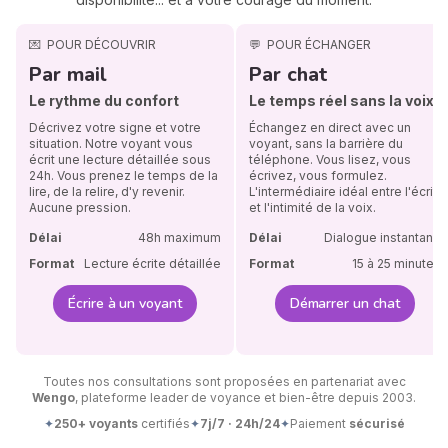
💌
POUR DÉCOUVRIR
💬
POUR ÉCHANGER
Par mail
Par chat
Le rythme du confort
Le temps réel sans la voix
Décrivez votre signe et votre
Échangez en direct avec un
situation. Notre voyant vous
voyant, sans la barrière du
écrit une lecture détaillée sous
téléphone. Vous lisez, vous
24h. Vous prenez le temps de la
écrivez, vous formulez.
lire, de la relire, d'y revenir.
L'intermédiaire idéal entre l'écrit
Aucune pression.
et l'intimité de la voix.
Délai
48h maximum
Délai
Dialogue instantané
Format
Lecture écrite détaillée
Format
15 à 25 minutes
Écrire à un voyant
Démarrer un chat
Toutes nos consultations sont proposées en partenariat avec
Wengo
, plateforme leader de voyance et bien-être depuis 2003.
✦
250+ voyants
certifiés
✦
7j/7 · 24h/24
✦
Paiement
sécurisé