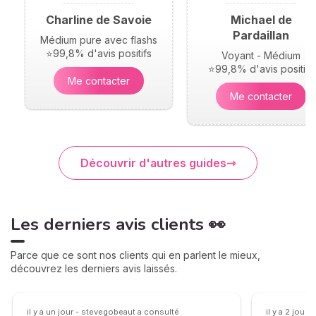
Charline de Savoie
Michael de
Pardaillan
Médium pure avec flashs
⭐99,8% d'avis positifs
Voyant - Médium
⭐99,8% d'avis positifs
Me contacter
Me contacter
Découvrir d'autres guides
Les derniers avis clients 👀
Parce que ce sont nos clients qui en parlent le mieux,
découvrez les derniers avis laissés.
il y a un jour - stevegobeaut a consulté
il y a 2 jours