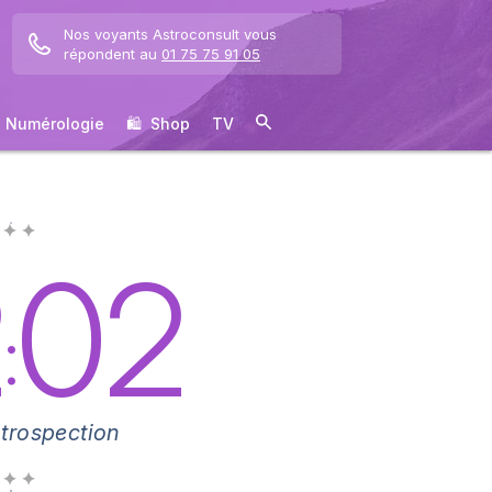
Nos voyants Astroconsult vous
répondent au
01 75 75 91 05
Numérologie
🛍 ️ Shop
TV
 ✦ ✦
2
02
:
ntrospection
 ✦ ✦