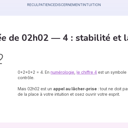
RECUL
PATIENCE
DISCERNEMENT
INTUITION
ée
de 02h02 — 4 : stabilité et 
2
0+2+0+2 = 4. En
numérologie
,
le chiffre 4
est un symbole 
contrôle.
Mais 02h02 est un
appel au lâcher-prise
: tout ne doit pa
de la place à votre intuition et osez ouvrir votre esprit.