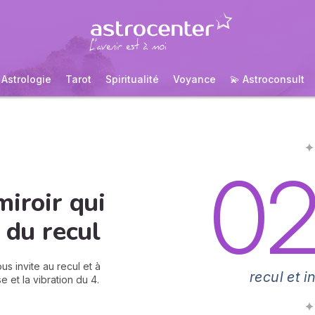
Astrologie
Tarot
Spiritualité
Voyance
💫 Astroconsult
✦
0
miroir qui
 du recul
s invite au recul et à
recul et i
 et la vibration du 4.
✦