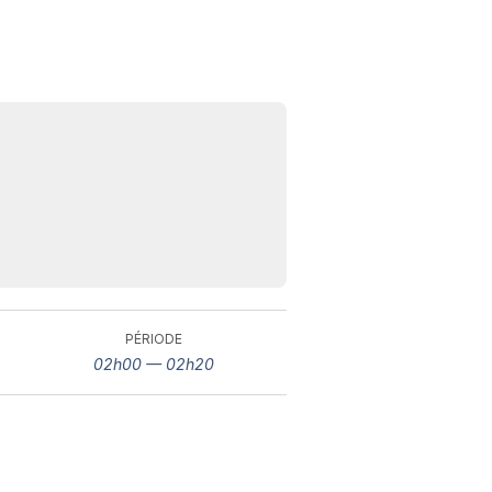
N
v
A
PÉRIODE
v
02h00 — 02h20
r
9