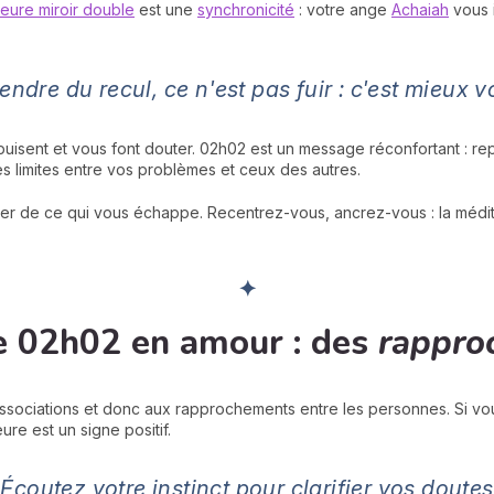
eure miroir double
est une
synchronicité
: votre ange
Achaiah
vous i
endre du recul, ce n'est pas fuir : c'est mieux vo
sent et vous font douter. 02h02 est un message réconfortant : rep
 limites entre vos problèmes et ceux des autres.
r de ce qui vous échappe. Recentrez-vous, ancrez-vous : la méditati
✦
de 02h02 en amour : des
rappro
associations et donc aux rapprochements entre les personnes. Si vou
ure est un signe positif.
"Écoutez votre instinct pour clarifier vos doutes