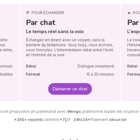
💬
POUR ÉCHANGER
🔥
PO
Par chat
Par
Le temps réel sans la voix
L'exp
Notre
Échangez en direct avec un voyant, sans la
La voix
ous
barrière du téléphone. Vous lisez, vous écrivez,
l'hésit
 relire,
vous formulez. L'intermédiaire idéal entre l'écrit
travers
et l'intimité de la voix.
consult
aximum
Délai
Dialogue instantané
Délai
étaillée
Format
15 à 25 minutes
Forma
Démarrer un chat
 sont proposées en partenariat avec
Wengo
, plateforme leader de voyance 
✦
250+ voyants
certifiés
✦
7j/7 · 24h/24
✦
Paiement
sécurisé