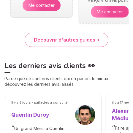
⭐99,8% d'avis positifs
Me contacter
Me contacter
Découvrir d'autres guides
Les derniers avis clients 👀
Parce que ce sont nos clients qui en parlent le mieux,
découvrez les derniers avis laissés.
il y a 3 jours - paillettes a consulté
il y a 17 he
Alexand
Quentin Duroy
Médiu
Faire app
Un grand Merci à Quentin