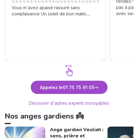
rendez-vo
✨✨✨✨✨✨✨✨✨✨✨✨✨✨✨✨✨✨✨✨✨✨✨✨✨✨✨✨✨✨✨✨✨✨
pas à pas à
Vous m'avez apaisé rassuré sans
avec ses fa
complaisance Un soleil de bon matin
eclaircies
Agréable gentil n'hésitez pas. 🙏✨🙏✨🙏✨
la descrip
🙏✨🙏✨🙏✨🙏✨🙏✨🙏
meme si le
les ressent
attendre…c
agisse com
vous prop
sans esqui
Vie nous r
conseils (à
comme une
Découvrez Quentin Duroy
Découvr
Appelez le
01 75 75 91 05
consultati
Médium
complète :
considérat
Découvrir d'autres experts incroyables
le chemin 
invitation 
Nos anges gardiens 👼
Ange gardien Veuliah :
sens, prière et