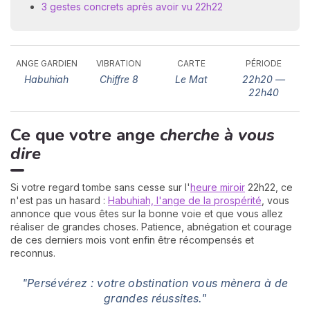
3 gestes concrets après avoir vu 22h22
ANGE GARDIEN
VIBRATION
CARTE
PÉRIODE
Habuhiah
Chiffre 8
Le Mat
22h20 —
22h40
Ce que votre ange
cherche à vous
N
v
dire
A
v
r
Si votre regard tombe sans cesse sur l'
heure miroir
22h22, ce
n'est pas un hasard :
Habuhiah, l'ange de la prospérité
, vous
9
annonce que vous êtes sur la bonne voie et que vous allez
réaliser de grandes choses. Patience, abnégation et courage
de ces derniers mois vont enfin être récompensés et
reconnus.
"Persévérez : votre obstination vous mènera à de
grandes réussites."