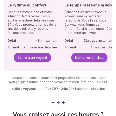
Le rythme du confort
Le temps réel sans la voix
Décrivez votre signe et votre
Échangez en direct avec un
situation. Notre voyant vous
voyant, sans la barrière du
écrit une lecture détaillée sous
téléphone. Vous lisez, vous
24h. Vous prenez le temps de la
écrivez, vous formulez.
lire, de la relire, d'y revenir.
L'intermédiaire idéal entre l'écrit
Aucune pression.
et l'intimité de la voix.
Délai
48h maximum
Délai
Dialogue instantané
Format
Lecture écrite détaillée
Format
15 à 25 minutes
Écrire à un voyant
Démarrer un chat
Toutes nos consultations sont proposées en partenariat avec
Wengo
, plateforme leader de voyance et bien-être depuis 2003.
✦
250+ voyants
certifiés
✦
7j/7 · 24h/24
✦
Paiement
sécurisé
✦ ✦ ✦
Vous croisez aussi ces heures ?