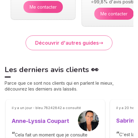
⭐99,8% d'avis positifs
Me contacter
Me contacter
Découvrir d'autres guides
Les derniers avis clients 👀
Parce que ce sont nos clients qui en parlent le mieux,
découvrez les derniers avis laissés.
il y a un jour - bleu.78242842 a consulté
il y a 20 he
Sabrina
Anne-Lyssia Coupart
C'est la 
Cela fait un moment que je consulte