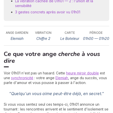
La vibration cachée de 01h01 — 2 : l'union et la
sensibilité
3 gestes concrets après avoir vu 01h01
ANGE GARDIEN
VIBRATION
CARTE
PÉRIODE
Elemiah
Chiffre 2
Le Bateleur
01h00 — 01h20
N
Ce que votre ange
cherche à vous
v
A
dire
v
r
Voir 01h01 n'est pas un hasard. Cette
heure miroir double
est
9
une
synchronicité
: votre ange
Elemiah
, ange du succès, vous
parle d'amour et vous pousse à passer à l'action.
"Quelqu'un vous aime peut-être déjà, en secret."
Si vous vous sentez seul ces temps-ci, 01h01 annonce un
tournant : les rencontres arrivent et le sentiment d'isolement se