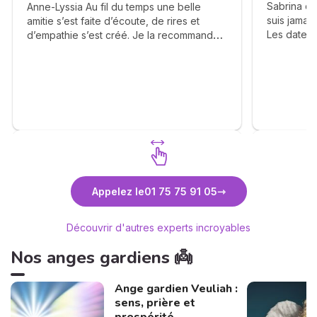
Sabrina da
Anne-Lyssia Au fil du temps une belle
suis jamai
amitie s’est faite d’écoute, de rires et
Les dates,
d’empathie s’est créé. Je la recommande
sont clair
chaleureusement ❤️
très clair
La cohéren
différente
impression
son ressen
long terme
mon avenir,
La capacit
les événem
Découvrez Anne-Lyssia Coupart
Découvr
les autres 
Appelez le
01 75 75 91 05
consultati
auront un m
Découvrir d'autres experts incroyables
moi. J'ai 
bientôt.
Nos anges gardiens 👼
Ange gardien Veuliah :
sens, prière et