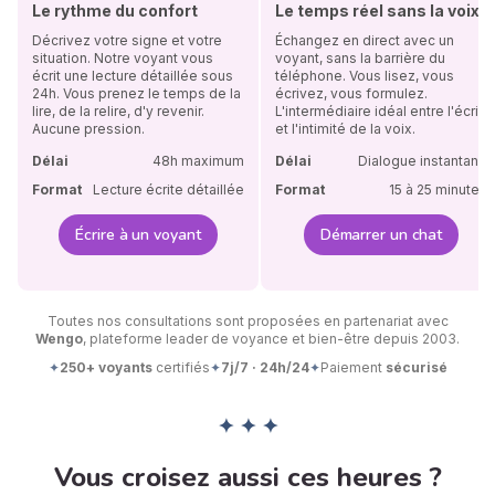
Le rythme du confort
Le temps réel sans la voix
Décrivez votre signe et votre
Échangez en direct avec un
situation. Notre voyant vous
voyant, sans la barrière du
écrit une lecture détaillée sous
téléphone. Vous lisez, vous
24h. Vous prenez le temps de la
écrivez, vous formulez.
lire, de la relire, d'y revenir.
L'intermédiaire idéal entre l'écrit
Aucune pression.
et l'intimité de la voix.
Délai
48h maximum
Délai
Dialogue instantané
Format
Lecture écrite détaillée
Format
15 à 25 minutes
Écrire à un voyant
Démarrer un chat
Toutes nos consultations sont proposées en partenariat avec
Wengo
, plateforme leader de voyance et bien-être depuis 2003.
✦
250+ voyants
certifiés
✦
7j/7 · 24h/24
✦
Paiement
sécurisé
✦ ✦ ✦
Vous croisez aussi ces heures ?