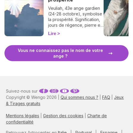
prospérité
Veuliah, 43e ange gardien
(24-28 octobre), symbolise
la prospérité. Signification,
jours de régence, pierre et
prière pour l'invoquer.
Lire
Vous ne connaissez pas le nom de votre
ange ?
Suivez-nous sur
Copyright © Wengo 2026 |
Qui sommes nous ?
|
FAQ
|
Jeux
& Tirages gratuits
Mentions légales
|
Gestion des cookies
|
Charte de
confidentialité
Retrouvez Astrocenter en
Italie
|
Portugal
|
Espagne
|