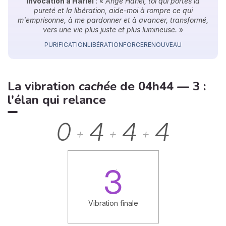
Invocation à Hariel
: «
Ange Hariel, toi qui portes la
pureté et la libération, aide-moi à rompre ce qui
m'emprisonne, à me pardonner et à avancer, transformé,
vers une vie plus juste et plus lumineuse.
»
PURIFICATION
LIBÉRATION
FORCE
RENOUVEAU
La vibration
cachée
de 04h44 — 3 :
l'élan qui relance
0
4
4
4
+
+
+
3
Vibration finale