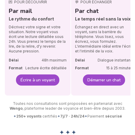
💌
POUR DÉCOUVRIR
💬
POUR ÉCHANGER
Par mail
Par chat
Le rythme du confort
Le temps réel sans la voix
Décrivez votre signe et votre
Échangez en direct avec un
situation. Notre voyant vous
voyant, sans la barrière du
écrit une lecture détaillée sous
téléphone. Vous lisez, vous
24h. Vous prenez le temps de la
écrivez, vous formulez.
lire, de la relire, d'y revenir.
L'intermédiaire idéal entre l'écrit
Aucune pression.
et l'intimité de la voix.
Délai
48h maximum
Délai
Dialogue instantané
Format
Lecture écrite détaillée
Format
15 à 25 minutes
Écrire à un voyant
Démarrer un chat
Toutes nos consultations sont proposées en partenariat avec
Wengo
, plateforme leader de voyance et bien-être depuis 2003.
✦
250+ voyants
certifiés
✦
7j/7 · 24h/24
✦
Paiement
sécurisé
✦ ✦ ✦