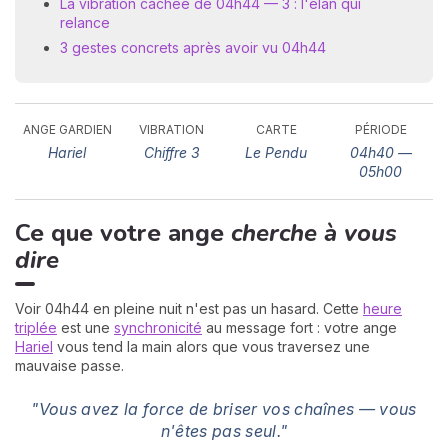
La vibration cachée de 04h44 — 3 : l'élan qui
relance
3 gestes concrets après avoir vu 04h44
ANGE GARDIEN
VIBRATION
CARTE
PÉRIODE
Hariel
Chiffre 3
Le Pendu
04h40 —
05h00
N
v
Ce que votre ange
cherche à vous
A
v
dire
r
9
Voir 04h44 en pleine nuit n'est pas un hasard. Cette
heure
triplée
est une
synchronicité
au message fort : votre ange
Hariel
vous tend la main alors que vous traversez une
mauvaise passe.
"Vous avez la force de briser vos chaînes — vous
n'êtes pas seul."