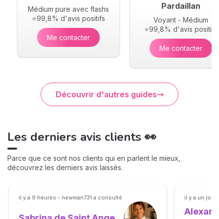
Pardaillan
Médium pure avec flashs
⭐99,8% d'avis positifs
Voyant - Médium
⭐99,8% d'avis positifs
Me contacter
Me contacter
Découvrir d'autres guides
Les derniers avis clients 👀
Parce que ce sont nos clients qui en parlent le mieux,
découvrez les derniers avis laissés.
il y a 9 heures - newman731 a consulté
il y a un jo
Alexand
Sabrina de Saint Ange