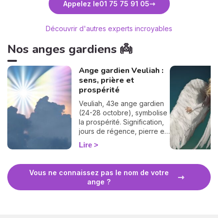
Appelez le
01 75 75 91 05
Découvrir d'autres experts incroyables
Nos anges gardiens 👼
Ange gardien Veuliah :
sens, prière et
prospérité
Veuliah, 43e ange gardien
(24-28 octobre), symbolise
la prospérité. Signification,
jours de régence, pierre et
prière pour l'invoquer.
Lire
Vous ne connaissez pas le nom de votre
ange ?