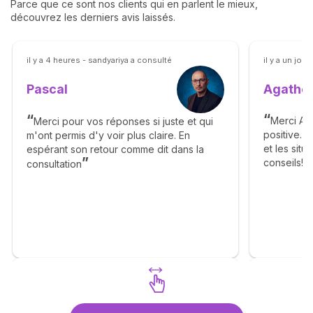
Parce que ce sont nos clients qui en parlent le mieux,
découvrez les derniers avis laissés.
il y a 4 heures - sandyariya a consulté
il y a un jour
Agathe 
Pascal
Merci Ag
Merci pour vos réponses si juste et qui
positive. 
m'ont permis d'y voir plus claire. En
et les sit
espérant son retour comme dit dans la
conseils! J
consultation
suite des d
Florence
Découvrez Pascal
Déco