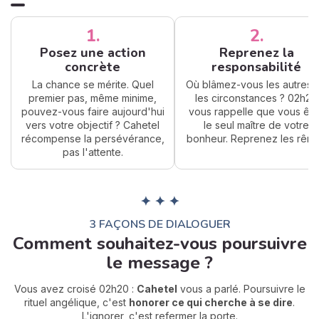
1.
2.
Posez une action
Reprenez la
concrète
responsabilité
La chance se mérite. Quel
Où blâmez-vous les autres 
premier pas, même minime,
les circonstances ? 02h20
pouvez-vous faire aujourd'hui
vous rappelle que vous ête
vers votre objectif ? Cahetel
le seul maître de votre
récompense la persévérance,
bonheur. Reprenez les rêne
pas l'attente.
✦ ✦ ✦
3 FAÇONS DE DIALOGUER
Comment souhaitez-vous poursuivre
le message ?
Vous avez croisé 02h20 :
Cahetel
vous a parlé. Poursuivre le
rituel angélique, c'est
honorer ce qui cherche à se dire
.
L'ignorer, c'est refermer la porte.