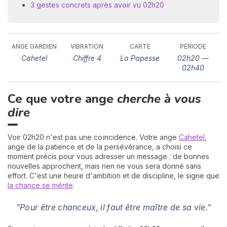
3 gestes concrets après avoir vu 02h20
ANGE GARDIEN
VIBRATION
CARTE
PÉRIODE
Cahetel
Chiffre 4
La Papesse
02h20 —
02h40
Ce que votre ange
cherche à vous
N
v
dire
A
v
r
Voir 02h20 n'est pas une coïncidence. Votre ange
Cahetel
,
ange de la patience et de la persévérance, a choisi ce
9
moment précis pour vous adresser un message : de bonnes
nouvelles approchent, mais rien ne vous sera donné sans
effort. C'est une heure d'ambition et de discipline, le signe que
la chance se mérite
.
"Pour être chanceux, il faut être maître de sa vie."