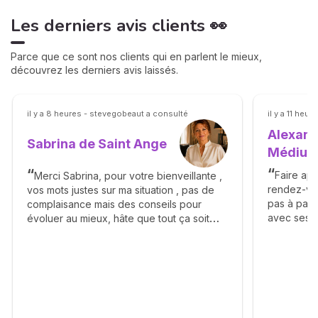
Les derniers avis clients 👀
Parce que ce sont nos clients qui en parlent le mieux,
découvrez les derniers avis laissés.
il y a 8 heures - stevegobeaut a consulté
il y a 11 he
Alexand
Sabrina de Saint Ange
Médiu
Faire app
Merci Sabrina, pour votre bienveillante ,
rendez-vo
vos mots justes sur ma situation , pas de
pas à pas à
complaisance mais des conseils pour
avec ses fa
évoluer au mieux, hâte que tout ça soit
eclaircies
derrière et de pouvoir vous rappeler pour
la descrip
vous dire merci Sabrina ! Elle est revenue.
meme si le
🙏🫶💐
les ressent
attendre…c
agisse com
vous prop