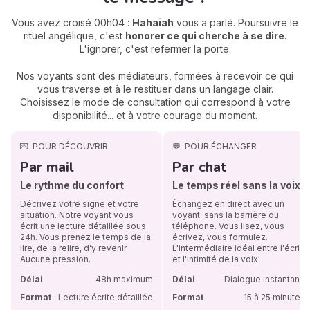
Vous avez croisé 00h04 :
Hahaiah
vous a parlé. Poursuivre le
rituel angélique, c'est
honorer ce qui cherche à se dire
.
L'ignorer, c'est refermer la porte.
Nos voyants sont des médiateurs, formées à recevoir ce qui
vous traverse et à le restituer dans un langage clair.
Choisissez le mode de consultation qui correspond à votre
disponibilité... et à votre courage du moment.
💌
POUR DÉCOUVRIR
💬
POUR ÉCHANGER
Par mail
Par chat
Le rythme du confort
Le temps réel sans la voix
Décrivez votre signe et votre
Échangez en direct avec un
situation. Notre voyant vous
voyant, sans la barrière du
écrit une lecture détaillée sous
téléphone. Vous lisez, vous
24h. Vous prenez le temps de la
écrivez, vous formulez.
lire, de la relire, d'y revenir.
L'intermédiaire idéal entre l'écrit
Aucune pression.
et l'intimité de la voix.
Délai
48h maximum
Délai
Dialogue instantané
Format
Lecture écrite détaillée
Format
15 à 25 minutes