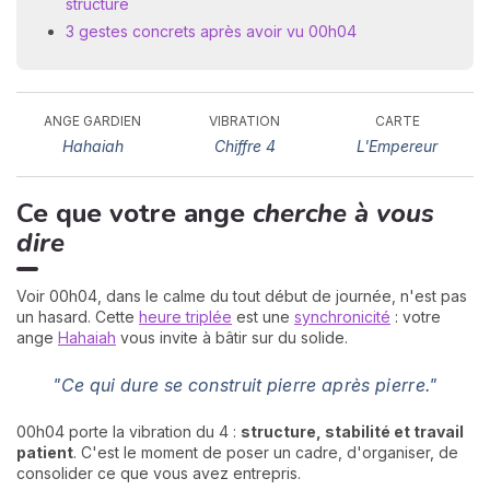
structure
3 gestes concrets après avoir vu 00h04
ANGE GARDIEN
VIBRATION
CARTE
Hahaiah
Chiffre 4
L'Empereur
Ce que votre ange
cherche à vous
N
v
dire
A
v
r
Voir 00h04, dans le calme du tout début de journée, n'est pas
un hasard. Cette
heure triplée
est une
synchronicité
: votre
9
ange
Hahaiah
vous invite à bâtir sur du solide.
"Ce qui dure se construit pierre après pierre."
00h04 porte la vibration du 4 :
structure, stabilité et travail
patient
. C'est le moment de poser un cadre, d'organiser, de
consolider ce que vous avez entrepris.