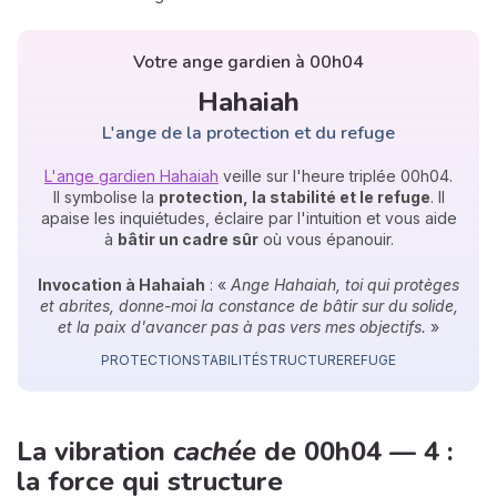
Votre ange gardien à 00h04
Hahaiah
L'ange de la protection et du refuge
L'ange gardien Hahaiah
veille sur l'heure triplée 00h04.
Il symbolise la
protection, la stabilité et le refuge
. Il
apaise les inquiétudes, éclaire par l'intuition et vous aide
à
bâtir un cadre sûr
où vous épanouir.
Invocation à Hahaiah
: «
Ange Hahaiah, toi qui protèges
et abrites, donne-moi la constance de bâtir sur du solide,
et la paix d'avancer pas à pas vers mes objectifs.
»
PROTECTION
STABILITÉ
STRUCTURE
REFUGE
La vibration
cachée
de 00h04 — 4 :
la force qui structure