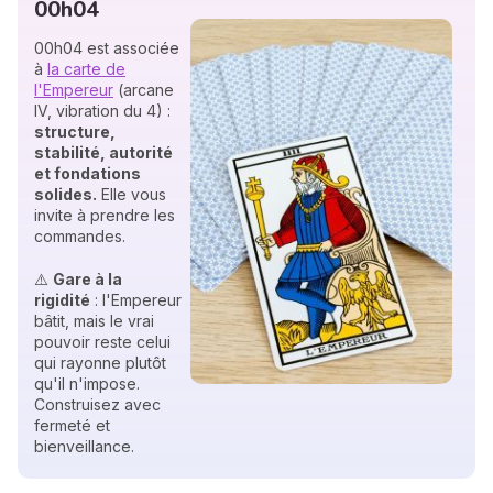
00h04
00h04 est associée
à
la carte de
l'Empereur
(arcane
IV, vibration du 4) :
structure,
stabilité, autorité
et fondations
solides.
Elle vous
invite à prendre les
commandes.
⚠️
Gare à la
rigidité
: l'Empereur
bâtit, mais le vrai
pouvoir reste celui
qui rayonne plutôt
qu'il n'impose.
Construisez avec
fermeté et
bienveillance.