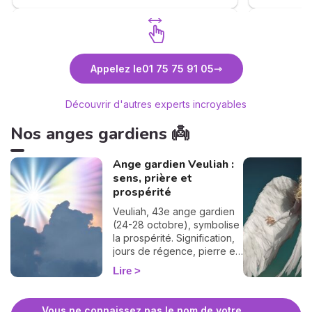
sans esqui
Vie nous r
conseils (à
comme une
Découvrez Sabrina de Saint Ange
Découvr
Appelez le
01 75 75 91 05
consultati
Médium
complète :
considérat
Découvrir d'autres experts incroyables
le chemin 
invitation 
Nos anges gardiens 👼
Ange gardien Veuliah :
sens, prière et
prospérité
Veuliah, 43e ange gardien
(24-28 octobre), symbolise
la prospérité. Signification,
jours de régence, pierre et
prière pour l'invoquer.
Lire
Vous ne connaissez pas le nom de votre