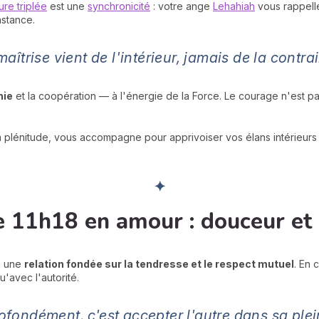
ure triplée
est une
synchronicité
: votre ange
Lehahiah
vous rappell
nstance.
maîtrise vient de l'intérieur, jamais de la contrai
nie
et la coopération — à l'énergie de la Force. Le courage n'est pas
 la plénitude, vous accompagne pour apprivoiser vos élans intérieur
✦
de 11h18 en amour : douceur et
 à une
relation fondée sur la tendresse et le respect mutuel
. En 
u'avec l'autorité.
ofondément, c'est accepter l'autre dans sa plein