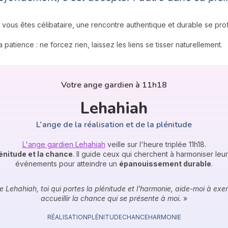
si vous êtes célibataire, une rencontre authentique et durable se profi
 patience : ne forcez rien, laissez les liens se tisser naturellement.
Votre ange gardien à 11h18
Lehahiah
L'ange de la réalisation et de la plénitude
L'ange gardien Lehahiah
veille sur l'heure triplée 11h18.
lénitude et la chance
. Il guide ceux qui cherchent à harmoniser leur
événements pour atteindre un
épanouissement durable
.
 Lehahiah, toi qui portes la plénitude et l'harmonie, aide-moi à ex
accueillir la chance qui se présente à moi.
»
RÉALISATION
PLÉNITUDE
CHANCE
HARMONIE