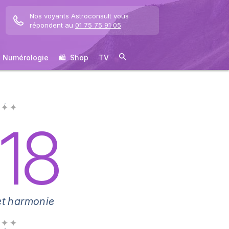
Nos voyants Astroconsult vous
répondent au
01 75 75 91 05
Numérologie
🛍 ️ Shop
TV
 ✦ ✦
18
et harmonie
 ✦ ✦