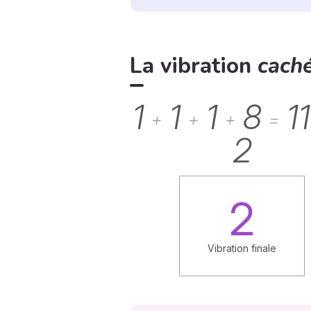
La vibration
cach
1
1
1
8
1
+
+
+
=
2
2
Vibration finale