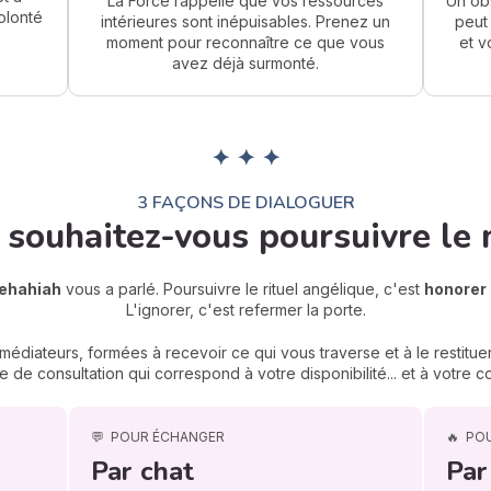
La Force rappelle que vos ressources
Un obs
volonté
intérieures sont inépuisables. Prenez un
peut
moment pour reconnaître ce que vous
et v
avez déjà surmonté.
✦ ✦ ✦
3 FAÇONS DE DIALOGUER
souhaitez-vous poursuivre le 
ehahiah
vous a parlé. Poursuivre le rituel angélique, c'est
honorer 
L'ignorer, c'est refermer la porte.
édiateurs, formées à recevoir ce qui vous traverse et à le restituer
 de consultation qui correspond à votre disponibilité... et à votre
💬
POUR ÉCHANGER
🔥
PO
Par chat
Par