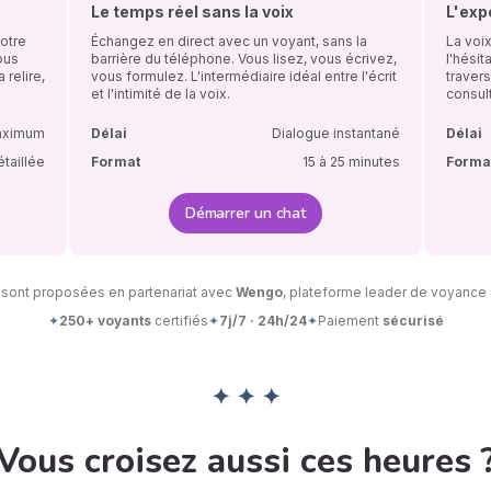
Le temps réel sans la voix
L'exp
Notre
Échangez en direct avec un voyant, sans la
La voix
ous
barrière du téléphone. Vous lisez, vous écrivez,
l'hésit
 relire,
vous formulez. L'intermédiaire idéal entre l'écrit
travers
et l'intimité de la voix.
consult
aximum
Délai
Dialogue instantané
Délai
étaillée
Format
15 à 25 minutes
Forma
Démarrer un chat
 sont proposées en partenariat avec
Wengo
, plateforme leader de voyance 
✦
250+ voyants
certifiés
✦
7j/7 · 24h/24
✦
Paiement
sécurisé
✦ ✦ ✦
Vous croisez aussi ces heures 