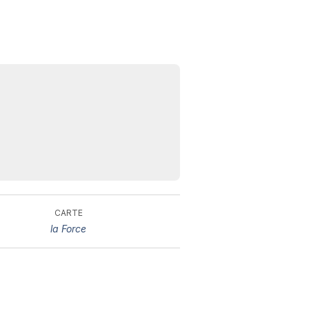
N
v
A
CARTE
v
la Force
r
9