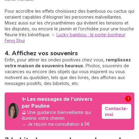
Pour accroître les effets choisissez des bambous ou cactus qui
seraient capables d’éloigner les personnes malveillantes.
Misez aussi sur les chrysanthèmes qui évitent les tensions et
les disputes, ou encore le jasmin et l’orchidée pour une touche
fleurie très bénéfique. ✨
Lucky bambou : le porte-bonheur
Feng Shui
4. Affichez vos souvenirs
Enfin, pour attirer les ondes positives chez vous,
remplissez
votre maison de souvenirs heureux.
Photos, souvenirs de
vacances ou encore des objets qui vous inspirent ou vous
motivent au quotidien, tels que des livres, des affiches aux
messages positifs, des bibelots, etc.
✨ Les messages de l'univers
1
par Pauline
Contacte-
🔮 Une guidance bienveillante qui
moi
illumine votre chemin
→ Je reçois ma consultation à 5€