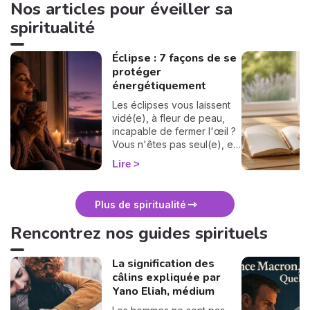
Nos articles pour éveiller sa
spiritualité
Éclipse : 7 façons de se
protéger
énergétiquement
Les éclipses vous laissent
vidé(e), à fleur de peau,
incapable de fermer l'œil ?
Vous n'êtes pas seul(e), et
surtout : ça se traverse en
Lire
douceur. Voici 7 gestes
simples et bienveillants pour
vous protéger
Plus de spiritualité
énergétiquement et
retrouver votre calme
Rencontrez nos guides spirituels
intérieur. 🛡️🌒
La signification des
câlins expliquée par
Yano Eliah, médium