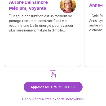
Aurore Delhambre
Anne-Ly
Médium, Voyante
Cela fai
Chaque consultation est un moment de
Anne-Lyssi
partage rassurant, constructif, qui me
amitie s’es
redonne une belle énergie pour avancer
d’empathie
plus sereinement malgré la difficile
chaleureu
période que je traverse, Toujours de
beaux retours, Grosses bises,
Découvrez Aurore Delhambre
Découv
Appelez le
01 75 75 91 05
Médium, Voyante
Découvrir d'autres experts incroyables