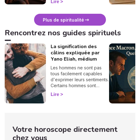
Lire
douceur. Voici 7 gestes
simples et bienveillants pour
vous protéger
Plus de spiritualité
énergétiquement et
retrouver votre calme
Rencontrez nos guides spirituels
intérieur. 🛡️🌒
La signification des
câlins expliquée par
Yano Eliah, médium
Les hommes ne sont pas
tous facilement capables
d'exprimer leurs sentiments.
Certains hommes sont
habitués à contrôler leurs
Lire
sentiments, par conséquent
il vous est difficile de
deviner ce qu'ils veulent ou
pensent de vous. Pourtant,
si vous observez son
Votre horoscope directement
langage corporel, vous
pouvez déchiffrer ses
chez vous
sentiments envers vous.