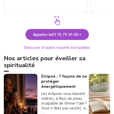
. Je me permets également d'inciter les
consultants à faire appel à vous . ❤️🙏🫶
Découvrez Anne-Lyssia Coupart
Découvr
Appelez le
01 75 75 91 05
Découvrir d'autres experts incroyables
Nos articles pour éveiller sa
spiritualité
Éclipse : 7 façons de se
protéger
énergétiquement
Les éclipses vous laissent
vidé(e), à fleur de peau,
incapable de fermer l'œil ?
Vous n'êtes pas seul(e), et
surtout : ça se traverse en