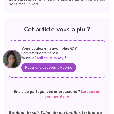
dans mon univers
Cet article vous a plu ?
Vous voulez en savoir plus 🤔 ?
Ecrivez directement à
l’auteur
Pauline
Mussey
!
Poser une question à Pauline
Envie de partager vos impressions ?
Laissez un
commentaire
𝘽𝙤𝙣𝙟𝙤𝙪𝙧, 𝙟𝙚 𝙨𝙪𝙞𝙨 𝙡'𝙖𝙞𝙣𝙚 𝙙𝙚 𝙢𝙖 𝙛𝙖𝙢𝙞𝙡𝙡𝙚. 𝙇𝙚 𝙟𝙤𝙪𝙧 𝙙𝙚