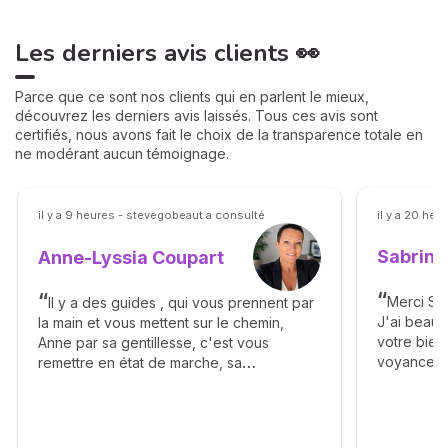
Les derniers avis clients 👀
Parce que ce sont nos clients qui en parlent le mieux,
découvrez les derniers avis laissés. Tous ces avis sont
certifiés, nous avons fait le choix de la transparence totale en
ne modérant aucun témoignage.
il y a 9 heures - stevegobeaut a consulté
il y a 20 he
Sabrina
Anne-Lyssia Coupart
Merci Sab
Il y a des guides , qui vous prennent par
J'ai beau
la main et vous mettent sur le chemin,
votre bienv
Anne par sa gentillesse, c'est vous
voyance. 
remettre en état de marche, sa
éléments a
bienveillance, ça franchise vous apporte
complaisa
beaucoup de bonheur, elle vous dit avec
réalisme. J
calmé le déroulement des étapes et vous
Un grand m
apprend la patience. Merci Anne pour tout