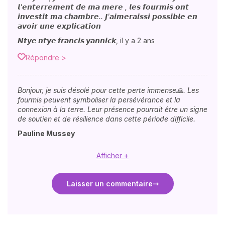
𝙡'𝙚𝙣𝙩𝙚𝙧𝙧𝙚𝙢𝙚𝙣𝙩 𝙙𝙚 𝙢𝙖 𝙢𝙚𝙧𝙚 , 𝙡𝙚𝙨 𝙛𝙤𝙪𝙧𝙢𝙞𝙨 𝙤𝙣𝙩
𝙞𝙣𝙫𝙚𝙨𝙩𝙞𝙩 𝙢𝙖 𝙘𝙝𝙖𝙢𝙗𝙧𝙚.. 𝙅'𝙖𝙞𝙢𝙚𝙧𝙖𝙞𝙨𝙨𝙞 𝙥𝙤𝙨𝙨𝙞𝙗𝙡𝙚 𝙚𝙣
𝙖𝙫𝙤𝙞𝙧 𝙪𝙣𝙚 𝙚𝙭𝙥𝙡𝙞𝙘𝙖𝙩𝙞𝙤𝙣
𝙉𝙩𝙮𝙚 𝙣𝙩𝙮𝙚 𝙛𝙧𝙖𝙣𝙘𝙞𝙨 𝙮𝙖𝙣𝙣𝙞𝙘𝙠
,
il y a 2 ans
Répondre >
Bonjour, je suis désolé pour cette perte immense🙏. Les
fourmis peuvent symboliser la persévérance et la
connexion à la terre. Leur présence pourrait être un signe
de soutien et de résilience dans cette période difficile.
Pauline Mussey
Afficher +
Laisser un commentaire