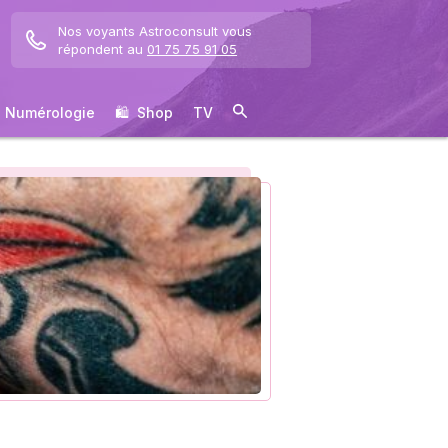
Nos voyants Astroconsult vous
répondent au
01 75 75 91 05
Numérologie
🛍 ️ Shop
TV