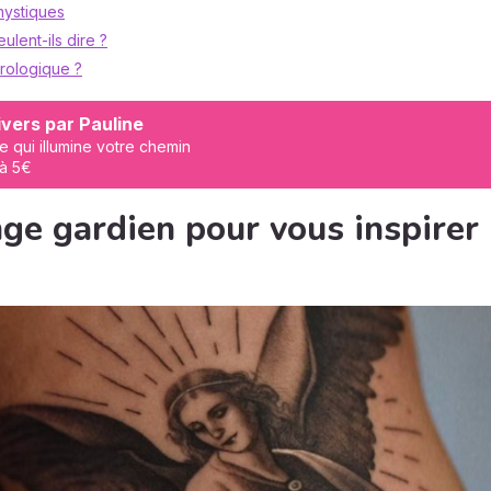
mystiques
ulent-ils dire ?
trologique ?
vers par Pauline
e qui illumine votre chemin
 à 5€
ge gardien pour vous inspirer