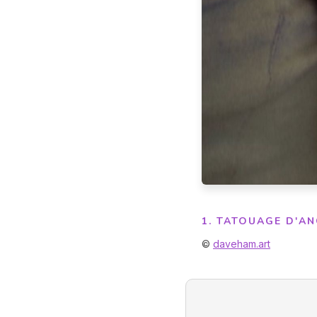
1. TATOUAGE D'A
©
daveham.art