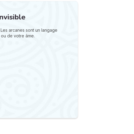
nvisible
 Les arcanes sont un langage
 ou de votre âme.
N
v
A
v
r
9