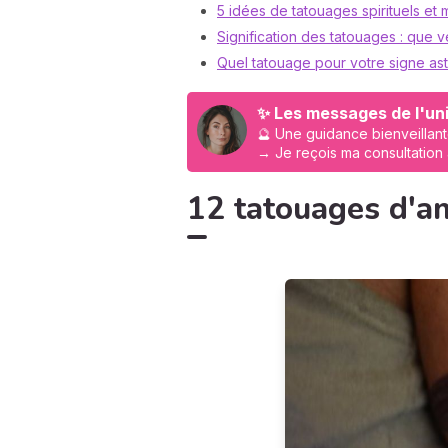
5 idées de tatouages spirituels et 
Signification des tatouages : que ve
Quel tatouage pour votre signe as
✨ Les messages de l'uni
🔮 Une guidance bienveillant
→ Je reçois ma consultation
12 tatouages d'an