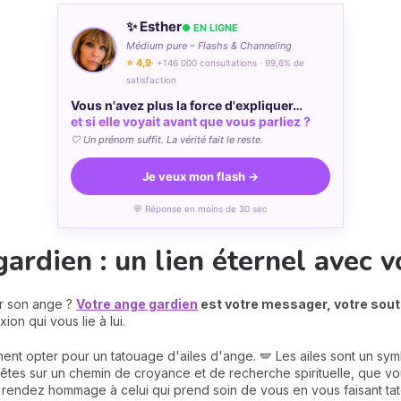
✨ Esther
● EN LIGNE
Médium pure – Flashs & Channeling
⭐ 4,9
· +146 000 consultations · 99,6% de
satisfaction
Vous n'avez plus la force d'expliquer…
et si elle voyait avant que vous parliez ?
🤍 Un prénom suffit. La vérité fait le reste.
Je veux mon flash →
💬 Réponse en moins de 30 sec
ardien : un lien éternel avec 
er son ange ?
Votre ange gardien
est votre messager, votre souti
on qui vous lie à lui.
t opter pour un tatouage d'ailes d'ange. 🪽 Les ailes sont un symb
s êtes sur un chemin de croyance et de recherche spirituelle, que v
, rendez hommage à celui qui prend soin de vous en vous faisant ta