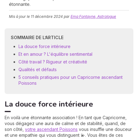
étonnante.
Mis à jour le
11 décembre 2024
par
Ema Fontayne, Astrologue
SOMMAIRE DE L’ARTICLE
La douce force intérieure
Et en amour ? L'équilibre sentimental
N
Côté travail ? Rigueur et créativité
v
Qualités et défauts
A
v
5 conseils pratiques pour un Capricorne ascendant
r
Poissons
9
La douce force intérieure
En voilà une étonnante association ! En tant que Capricorne,
vous dégagez une aura de calme et de stabilité, quand, de
son côté,
votre ascendant Poissons
vous insuffle une douceur
et une empathie qui vous distinguent 💫. Vous êtes de ces