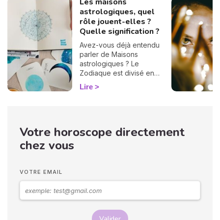
Les maisons
astrologiques, quel
rôle jouent-elles ?
Quelle signification ?
Avez-vous déjà entendu
parler de Maisons
astrologiques ? Le
Zodiaque est divisé en
douze Maisons et chacune
Lire
correspond à une sphère
de votre vie : argent, travail,
amour, famille... Calculées à
partir de votre heure de
Votre horoscope directement
naissance, elles jouent un
rôle très important pour
chez vous
mieux comprendre votre
personnalité et votre avenir.
Voici leurs significations !
VOTRE EMAIL
Valider