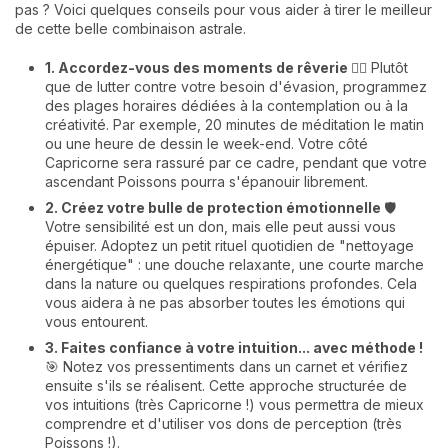
pas ? Voici quelques conseils pour vous aider à tirer le meilleur
de cette belle combinaison astrale.
1. Accordez-vous des moments de rêverie
🧘‍♀️ Plutôt
que de lutter contre votre besoin d'évasion, programmez
des plages horaires dédiées à la contemplation ou à la
créativité. Par exemple, 20 minutes de méditation le matin
ou une heure de dessin le week-end. Votre côté
Capricorne sera rassuré par ce cadre, pendant que votre
ascendant Poissons pourra s'épanouir librement.
2. Créez votre bulle de protection émotionnelle
🛡️
Votre sensibilité est un don, mais elle peut aussi vous
épuiser. Adoptez un petit rituel quotidien de "nettoyage
énergétique" : une douche relaxante, une courte marche
dans la nature ou quelques respirations profondes. Cela
vous aidera à ne pas absorber toutes les émotions qui
vous entourent.
3. Faites confiance à votre intuition... avec méthode !
🎯 Notez vos pressentiments dans un carnet et vérifiez
ensuite s'ils se réalisent. Cette approche structurée de
vos intuitions (très Capricorne !) vous permettra de mieux
comprendre et d'utiliser vos dons de perception (très
Poissons !).