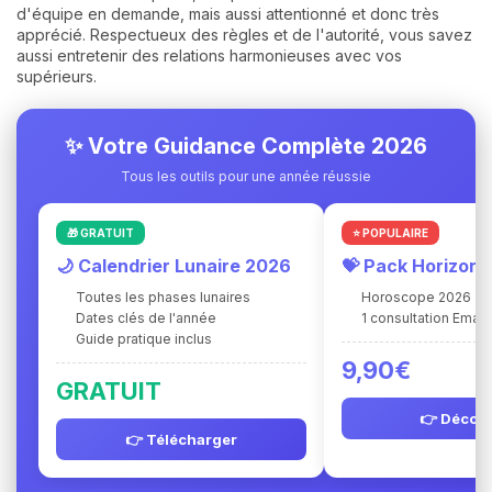
d'équipe en demande, mais aussi attentionné et donc très
apprécié. Respectueux des règles et de l'autorité, vous savez
aussi entretenir des relations harmonieuses avec vos
supérieurs.
✨ Votre Guidance Complète 2026
Tous les outils pour une année réussie
🎁 GRATUIT
⭐ POPULAIRE
🌙 Calendrier Lunaire 2026
💝 Pack Horizon
Toutes les phases lunaires
Horoscope 2026
Dates clés de l'année
1 consultation Ema 
Guide pratique inclus
9,90€
GRATUIT
👉 Découv
👉 Télécharger