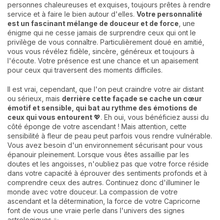
personnes chaleureuses et exquises, toujours prêtes à rendre
service et à faire le bien autour d'elles.
Votre personnalité
est un fascinant mélange de douceur et de force
, une
énigme qui ne cesse jamais de surprendre ceux qui ont le
privilège de vous connaître. Particulièrement doué en amitié,
vous vous révélez fidèle, sincère, généreux et toujours à
l'écoute. Votre présence est une chance et un apaisement
pour ceux qui traversent des moments difficiles.
Il est vrai, cependant, que l'on peut craindre votre air distant
ou sérieux, mais
derrière cette façade se cache un cœur
émotif et sensible, qui bat au rythme des émotions de
ceux qui vous entourent
💖. Eh oui, vous bénéficiez aussi du
côté éponge de votre ascendant ! Mais attention, cette
sensibilité à fleur de peau peut parfois vous rendre vulnérable.
Vous avez besoin d'un environnement sécurisant pour vous
épanouir pleinement. Lorsque vous êtes assaillie par les
doutes et les angoisses, n'oubliez pas que votre force réside
dans votre capacité à éprouver des sentiments profonds et à
comprendre ceux des autres. Continuez donc d'illuminer le
monde avec votre douceur. La compassion de votre
ascendant et la détermination, la force de votre Capricorne
font de vous une vraie perle dans l'univers des signes
astrologiques ✨.