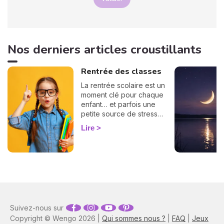
Nos derniers articles croustillants
Rentrée des classes
La rentrée scolaire est un
moment clé pour chaque
enfant… et parfois une
petite source de stress
pour les parents ! Bonne
Lire
nouvelle : l'astrologie peut
vous offrir une précieuse
clé de lecture. Selon son
élément, son mode et son
signe, votre enfant
n'aborde pas l'école tout à
fait comme les autres.
Plongez dans notre guide
Suivez-nous sur
astrologique et préparez-
Copyright © Wengo 2026 |
vous à accompagner votre
Qui sommes nous ?
|
FAQ
|
Jeux