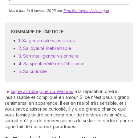
Mis à jour le
6 janvier 2025
par
Ema Fontayne, Astrologue
SOMMAIRE DE L’ARTICLE
1. Sa générosité sans limites
2. Sa loyauté inébranlable
3. Son intelligence visionnaire
N
4. Sa spontanéité rafraîchissante
v
A
5. Sa curiosité
v
r
Le
signe astrologique du Verseau
a la réputation d'être
9
insaisissable et compliqué en amour. Si ce n'est pas un grand
sentimental en apparence, il est en réalité très sensible, et si
vous savez attiser sa curiosité, il y a de grande chance que
vous fassiez battre son cœur pour de nombreuses années,
surtout qu'il y a de bonnes raisons de se laisser séduire par ce
signe fait de nombreux paradoxes.