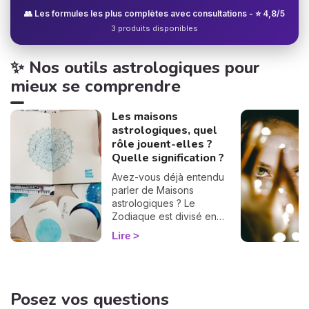
👥 Les formules les plus complètes avec consultations - ⭐ 4,8/5
3 produits disponibles
✨ Nos outils astrologiques pour
mieux se comprendre
Les maisons
astrologiques, quel
rôle jouent-elles ?
Quelle signification ?
Avez-vous déjà entendu
parler de Maisons
astrologiques ? Le
Zodiaque est divisé en
douze Maisons et chacune
Lire
correspond à une sphère
de votre vie : argent, travail,
amour, famille... Calculées à
partir de votre heure de
Posez vos questions
naissance, elles jouent un
rôle très important pour