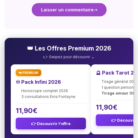
Laisser un commentaire
👑 Les Offres Premium 2026
👉 Swipez pour découvrir →
🔮 Pack Tarot 2
👑 PREMIUM
♾️ Pack Infini 2026
Tirage général 202
1 question personna
Horoscope complet 2026
Tirage amour OFF
3 consultations Ema Fontayne
11,90€
11,90€
👉 Découvrir 
👉 Découvrir l'offre