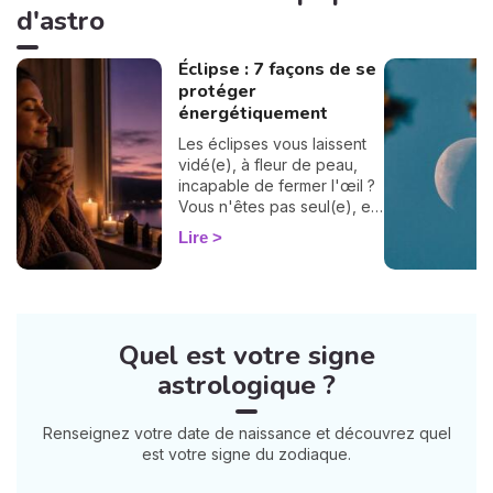
d'astro
Éclipse : 7 façons de se
protéger
énergétiquement
Les éclipses vous laissent
vidé(e), à fleur de peau,
incapable de fermer l'œil ?
Vous n'êtes pas seul(e), et
surtout : ça se traverse en
Lire
douceur. Voici 7 gestes
simples et bienveillants pour
vous protéger
énergétiquement et
retrouver votre calme
Quel est votre signe
intérieur. 🛡️🌒
astrologique ?
Renseignez votre date de naissance et découvrez quel
est votre signe du zodiaque.