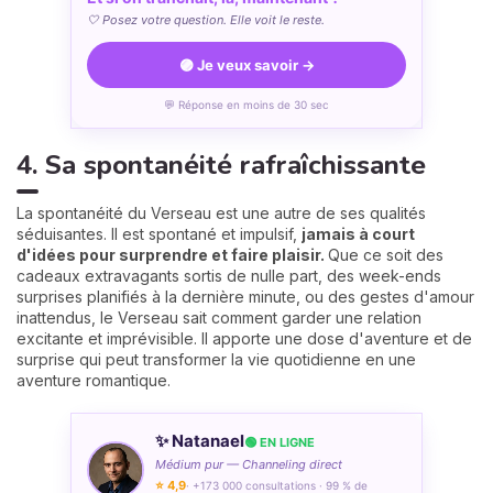
🤍 Posez votre question. Elle voit le reste.
🟣 Je veux savoir →
💬 Réponse en moins de 30 sec
4. Sa spontanéité rafraîchissante
La spontanéité du Verseau est une autre de ses qualités
séduisantes. Il est spontané et impulsif,
jamais à court
d'idées pour surprendre et faire plaisir.
Que ce soit des
cadeaux extravagants sortis de nulle part, des week-ends
surprises planifiés à la dernière minute, ou des gestes d'amour
inattendus, le Verseau sait comment garder une relation
excitante et imprévisible. Il apporte une dose d'aventure et de
surprise qui peut transformer la vie quotidienne en une
aventure romantique.
✨ Natanael
🟢 EN LIGNE
Médium pur — Channeling direct
⭐ 4,9
· +173 000 consultations · 99 % de