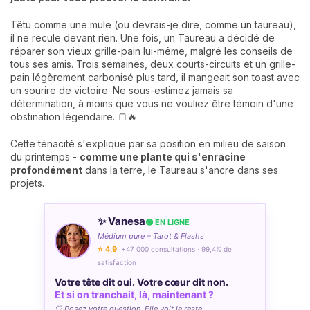
Têtu comme une mule (ou devrais-je dire, comme un taureau),
il ne recule devant rien. Une fois, un Taureau a décidé de
réparer son vieux grille-pain lui-même, malgré les conseils de
tous ses amis. Trois semaines, deux courts-circuits et un grille-
pain légèrement carbonisé plus tard, il mangeait son toast avec
un sourire de victoire. Ne sous-estimez jamais sa
détermination, à moins que vous ne vouliez être témoin d'une
obstination légendaire. 🍞🔥
Cette ténacité s'explique par sa position en milieu de saison
du printemps -
comme une plante qui s'enracine
profondément
dans la terre, le Taureau s'ancre dans ses
projets.
✨ Vanesa
🟢 EN LIGNE
Médium pure – Tarot & Flashs
⭐ 4,9
· +47 000 consultations · 99,4% de
satisfaction
Votre tête dit oui. Votre cœur dit non.
Et si on tranchait, là, maintenant ?
🤍 Posez votre question. Elle voit le reste.