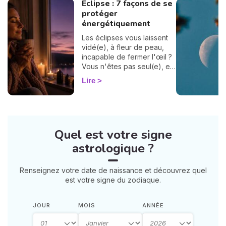
Éclipse : 7 façons de se
protéger
énergétiquement
Les éclipses vous laissent
vidé(e), à fleur de peau,
incapable de fermer l'œil ?
Vous n'êtes pas seul(e), et
surtout : ça se traverse en
Lire
douceur. Voici 7 gestes
simples et bienveillants pour
vous protéger
énergétiquement et
retrouver votre calme
Quel est votre signe
intérieur. 🛡️🌒
astrologique ?
Renseignez votre date de naissance et découvrez quel
est votre signe du zodiaque.
JOUR
MOIS
ANNÉE