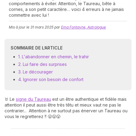
comportements à éviter. Attention, le Taureau, bête à
cornes, a son petit caractère… voici 4 erreurs à ne jamais
commettre avec lui !
Mis à jour le
31 mars 2025
par
Ema Fontayne, Astrologue
SOMMAIRE DE L’ARTICLE
1. L'abandonner en chemin, le trahir
N
v
2. Lui faire des surprises
A
3. Le décourager
v
4. Ignorer son besoin de confort
r
9
♉ Le
signe du Taureau
est un être authentique et fidèle mais
attention il peut aussi être très têtu et mieux vaut ne pas le
contrarier... Attention à ne surtout pas énerver un Taureau ou
vous le regretterez !! 😤😤😤