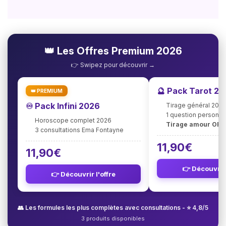
👑 Les Offres Premium 2026
👉 Swipez pour découvrir →
🔮 Pack Tarot 2
👑 PREMIUM
♾️ Pack Infini 2026
Tirage général 202
1 question personna
Horoscope complet 2026
Tirage amour OFF
3 consultations Ema Fontayne
11,90€
11,90€
👉 Découvrir 
👉 Découvrir l'offre
👥 Les formules les plus complètes avec consultations - ⭐ 4,8/5
3 produits disponibles