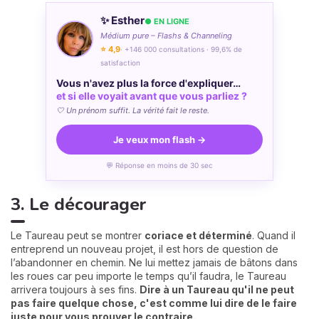
✨ Esther
● EN LIGNE
Médium pure – Flashs & Channeling
⭐ 4,9
· +146 000 consultations · 99,6% de
satisfaction
Vous n'avez plus la force d'expliquer…
et si elle voyait avant que vous parliez ?
🤍 Un prénom suffit. La vérité fait le reste.
Je veux mon flash →
💬 Réponse en moins de 30 sec
3. Le décourager
Le Taureau peut se montrer
coriace et déterminé
. Quand il
entreprend un nouveau projet, il est hors de question de
l’abandonner en chemin. Ne lui mettez jamais de bâtons dans
les roues car peu importe le temps qu’il faudra, le Taureau
arrivera toujours à ses fins.
Dire à un Taureau qu'il ne peut
pas faire quelque chose, c'est comme lui dire de le faire
juste pour vous prouver le contraire.