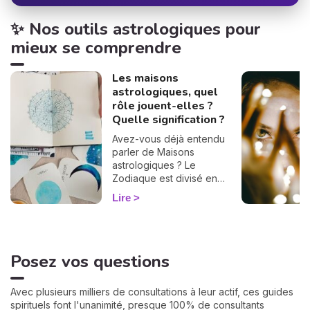
✨ Nos outils astrologiques pour
mieux se comprendre
Les maisons
astrologiques, quel
rôle jouent-elles ?
Quelle signification ?
Avez-vous déjà entendu
parler de Maisons
astrologiques ? Le
Zodiaque est divisé en
douze Maisons et chacune
Lire
correspond à une sphère
de votre vie : argent, travail,
amour, famille... Calculées à
partir de votre heure de
Posez vos questions
naissance, elles jouent un
rôle très important pour
mieux comprendre votre
Avec plusieurs milliers de consultations à leur actif, ces guides
personnalité et votre avenir.
spirituels font l'unanimité, presque 100% de consultants
Voici leurs significations !