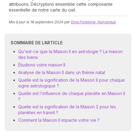
attribuons. Décryptons ensemble cette composante
essentielle de notre carte du ciel.
Mis à jour le
18 septembre 2024
par
Ema Fontayne, Astrologue
SOMMAIRE DE L’ARTICLE
Qu'est-ce que la Maison II en astrologie ? La maison
N
des biens
v
Étudions votre maison II
A
Analyse de la Maison II dans un thème natal
v
Quelle est la signification de la Maison II pour chaque
r
signe astrologique ?
9
Quelle est l'influence de chaque planète en Maison II
?
Quelle est la signification de la Maison 2 pour les
planètes en transit ?
Comment la Maison II impacte votre vie ?