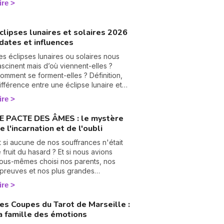
ire
umérologie vous aide à en tourner les
ages, une à une. On vous montre
omment… 🔢
clipses lunaires et solaires 2026
 dates et influences
es éclipses lunaires ou solaires nous
ascinent mais d’où viennent-elles ?
omment se forment-elles ? Définition,
ifférence entre une éclipse lunaire et
olaire, influence en astrologie et dates
ire
es éclipses en 2025, je vous dis tout
ur le sujet.
E PACTE DES ÂMES : le mystère
e l'incarnation et de l'oubli
N
v
t si aucune de nos souffrances n'était
A
e fruit du hasard ? Et si nous avions
v
ous-mêmes choisi nos parents, nos
r
preuves et nos plus grandes
échirures, bien avant notre premier
ire
9
ouffle ? C'est le vertigineux mystère du
 Pacte des Âmes » que nous explore
es Coupes du Tarot de Marseille :
anesa Vidente, voyante, tarologue et
a famille des émotions
édium reconnue sur Wengo. Forte de