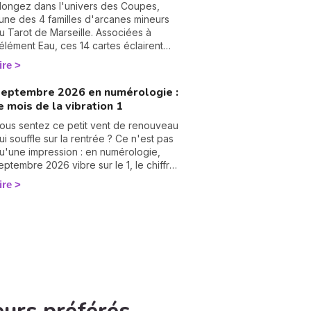
ombreuses années d'expérience et
longez dans l'univers des Coupes,
lébiscitée par sa communauté — 2972
'une des 4 familles d'arcanes mineurs
vis reçus, dont 99,4 % sont des avis
u Tarot de Marseille. Associées à
ositifs ou très positifs —, elle est
'élément Eau, ces 14 cartes éclairent
éputée pour offrir des réponses
otre vie sentimentale, vos relations et
ire
apides et précises, idéales pour celles
'état de votre cœur. Découvrez leur
t ceux qui souhaitent avancer sans
ignification complète et ce qu'elles
eptembre 2026 en numérologie :
ésiter. Dans cet article, elle lève le voile
évèlent dans votre tirage.
e mois de la vibration 1
ur les raisons profondes de notre
ncarnation.
ous sentez ce petit vent de renouveau
ui souffle sur la rentrée ? Ce n'est pas
u'une impression : en numérologie,
eptembre 2026 vibre sur le 1, le chiffre
es commencements. Après un mois
ire
'août tourné vers les bilans, place à la
age blanche. On vous raconte le climat
e ce mois pas comme les autres. 🌱