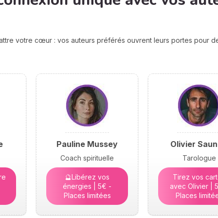
connexion unique avec vos aut
attre votre cœur : vos auteurs préférés ouvrent leurs portes pour 
e
Pauline Mussey
Olivier Saun
Coach spirituelle
Tarologue
re
🔮Libérez vos
Tirez vos car
énergies | 5€ -
avec Olivier | 
Places limitées
Places limité