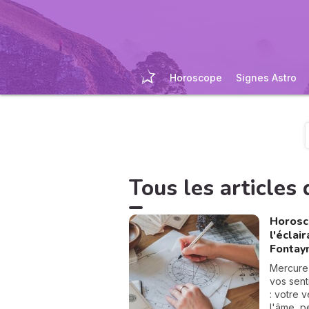
Horoscope
Signes Astro
Tous les articles d
Horosco
l'éclai
Fontay
Mercure
vos sent
: votre 
l'âme, p