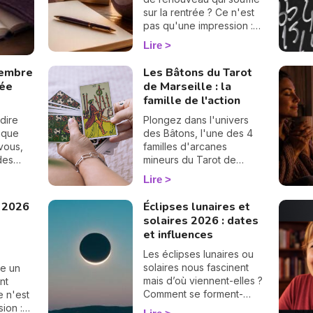
sur la rentrée ? Ce n'est
pas qu'une impression :
en numérologie,
Lire
septembre 2026 vibre sur
le 1, le chiffre des
tembre
Les Bâtons du Tarot
commencements. Après
rée
de Marseille : la
un mois d'août tourné
famille de l'action
vers les bilans, place à la
page blanche. On vous
dire
Plongez dans l'univers
raconte le climat de ce
aque
des Bâtons, l'une des 4
mois pas comme les
vous,
familles d'arcanes
autres. 🌱
ndes
mineurs du Tarot de
ouve
Marseille. Associées à
Lire
sion de
l'élément Feu, ces cartes
éclairent votre énergie,
 2026
Éclipses lunaires et
vos projets et votre
solaires 2026 : dates
ambition. Découvrez leur
et influences
signification complète et
ce qu'elles révèlent dans
Les éclipses lunaires ou
votre tirage.
solaires nous fascinent
e un
mais d’où viennent-elles ?
nt
Comment se forment-
e n'est
elles ? Définition,
ion :