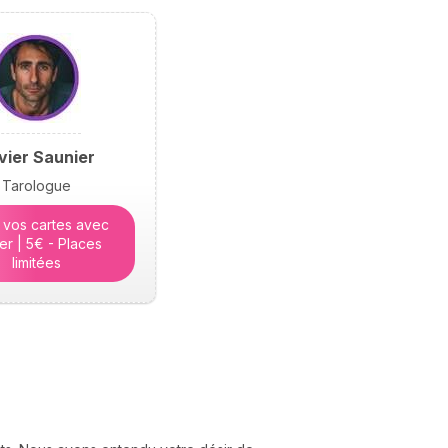
hésiter. Dans cet article,
elle lève le voile sur les
raisons profondes de
notre incarnation.
ivier Saunier
Tarologue
 vos cartes avec
ier | 5€ - Places
limitées