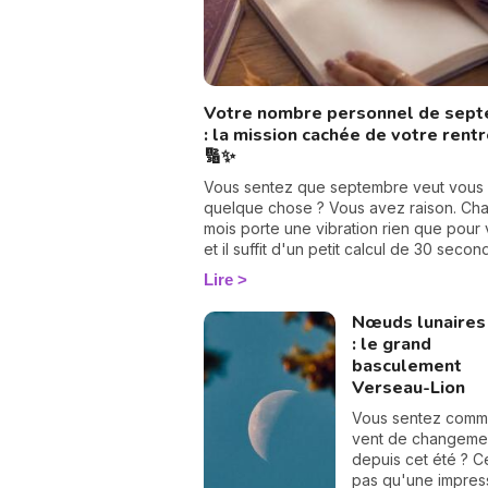
Votre nombre personnel de sep
: la mission cachée de votre rent
🔢✨
Vous sentez que septembre veut vous 
quelque chose ? Vous avez raison. Ch
mois porte une vibration rien que pour 
et il suffit d'un petit calcul de 30 seco
pour la révéler. Suivez le guide : on tr
Lire
votre nombre personnel, puis votre mis
septembre, chiffre par chiffre. 🔢
Nœuds lunaires
: le grand
basculement
Verseau-Lion
Vous sentez comm
vent de changeme
depuis cet été ? C
pas qu'une impress