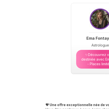
Ema Fonta
Astrologue
✨Découvrez v
destinée avec Em
- Places limit
💝 Une offre exceptionnelle née de v