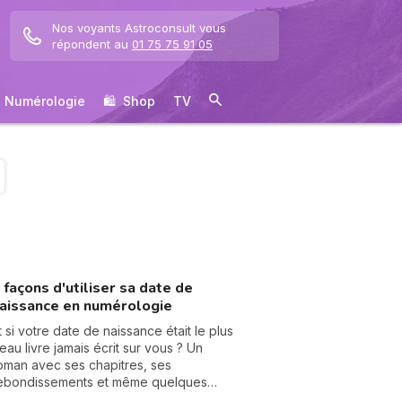
Nos voyants Astroconsult vous
répondent au
01 75 75 91 05
Numérologie
🛍 ️ Shop
TV
 façons d'utiliser sa date de
aissance en numérologie
t si votre date de naissance était le plus
eau livre jamais écrit sur vous ? Un
oman avec ses chapitres, ses
ebondissements et même quelques
artes cachées dans la manche. La