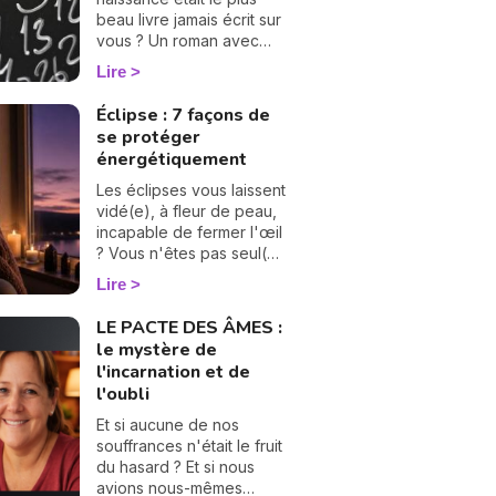
beau livre jamais écrit sur
vous ? Un roman avec
ses chapitres, ses
Lire
rebondissements et
même quelques cartes
Éclipse : 7 façons de
cachées dans la manche.
se protéger
La numérologie vous aide
énergétiquement
à en tourner les pages,
une à une. On vous
Les éclipses vous laissent
montre comment… 🔢
vidé(e), à fleur de peau,
incapable de fermer l'œil
? Vous n'êtes pas seul(e),
et surtout : ça se traverse
Lire
en douceur. Voici 7
gestes simples et
LE PACTE DES ÂMES :
bienveillants pour vous
le mystère de
protéger
l'incarnation et de
énergétiquement et
l'oubli
retrouver votre calme
intérieur. 🛡️🌒
Et si aucune de nos
souffrances n'était le fruit
du hasard ? Et si nous
avions nous-mêmes