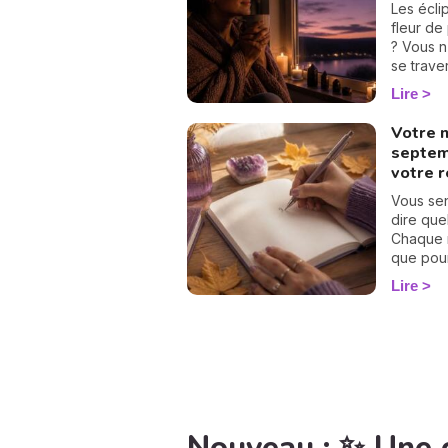
besoin d
Les écli
ressenti
fleur de
que tous
? Vous n
rebattre
se trave
chemin d
simples 
Lire
adorer la
protéger
votre cal
Votre 
septem
votre 
Vous se
dire que
Chaque m
que pour 
calcul d
Lire
Suivez l
nombre p
septembr