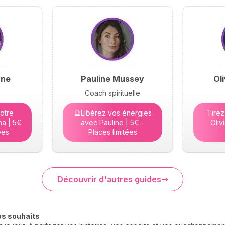
yne
Pauline Mussey
Ol
Coach spirituelle
otre
🔮Libérez vos énergies
Tirez
a | 5€
avec Pauline | 5€ -
Oliv
ées
Places limitées
Découvrir d'autres guides
os souhaits