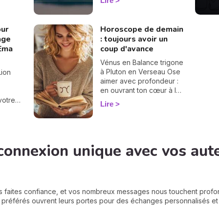
Lire
différence entre une
iel a
éclipse lunaire et solaire,
né une
influence en astrologie et
 nœuds
our
Horoscope de demain
dates des éclipses en
gé d'axe
rage
: toujours avoir un
2025, je vous dis tout sur
tte les
'Ema
coup d'avance
le sujet.
taller
ant que
Vénus en Balance trigone
 de la
à Pluton en Verseau Ose
Lion
ssurez-
aimer avec profondeur :
s
'être
en ouvrant ton cœur à la
vérité, tu transformes
votre
Lire
chaque lien en chemin
la
'arrive
d'élévation spirituelle.
peut
is
r et
ttre en
connexion unique avec vos aut
s de
e. Et
llez
s faites confiance, et vos nombreux messages nous touchent prof
s préférés ouvrent leurs portes pour des échanges personnalisés et p