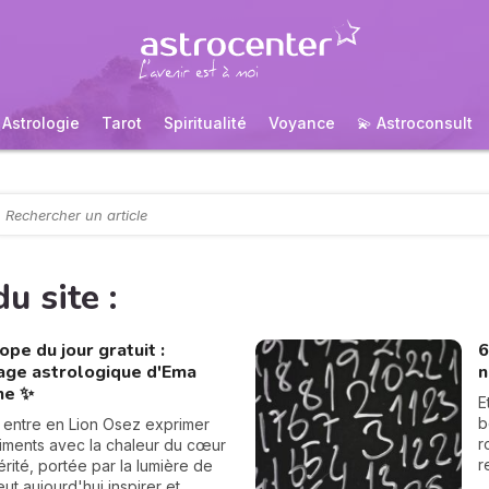
Astrologie
Tarot
Spiritualité
Voyance
💫 Astroconsult
u site :
pe du jour gratuit :
6
rage astrologique d'Ema
n
ne ✨
E
b
 entre en Lion Osez exprimer
r
iments avec la chaleur du cœur
r
vérité, portée par la lumière de
c
eut aujourd'hui inspirer et