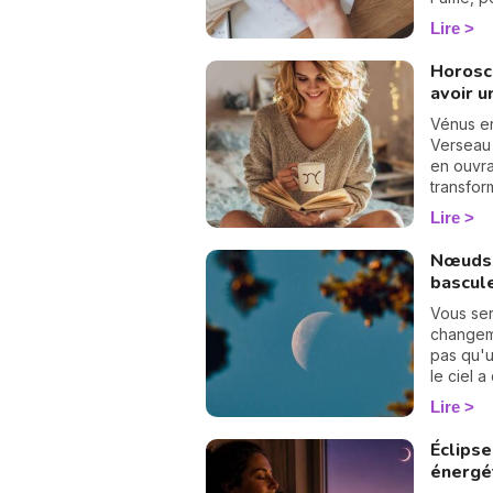
rapproch
Lire
Horosc
avoir u
Vénus en
Verseau
en ouvra
transfor
d'élévati
Lire
Nœuds 
bascul
Vous se
changeme
pas qu'un
le ciel 
page. L
Lire
d'axe ! 
Poissons
Éclipse
pendant
énergé
Vierge a