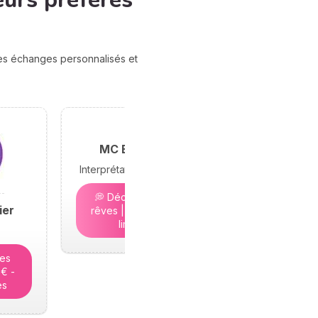
eurs préférés
des échanges personnalisés et
MC Bramond
Interprétation des rêves
💭 Décryptez vos
ier
rêves | 5€ - Places
limitées
tes
5€ -
es