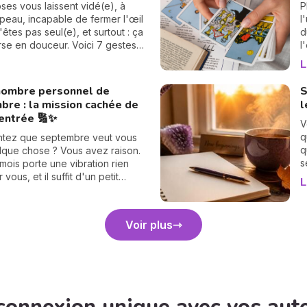
'être astrologue pour le
n
pses vous laissent vidé(e), à
P
r : ce basculement, qui n'arrive
p
 peau, incapable de fermer l'œil
l
 les 18 mois environ, vient
a
'êtes pas seul(e), et surtout : ça
d
 en douceur les cartes de votre
p
rse en douceur. Voici 7 gestes
l
e vie. Et croyez-moi, vous allez
r
et bienveillants pour vous
v
L
 suite. 💫
r
 énergétiquement et retrouver
l
e
me intérieur. 🛡️🌒
s
nombre personnel de
S
h
r
bre : la mission cachée de
l
s
rentrée 🔢✨
i
V
q
ntez que septembre veut vous
q
lque chose ? Vous avez raison.
s
ois porte une vibration rien
d
vous, et il suffit d'un petit
L
d
e 30 secondes pour la révéler.
p
e guide : on trouve votre
d
ersonnel, puis votre mission de
Voir plus
e, chiffre par chiffre. 🔢