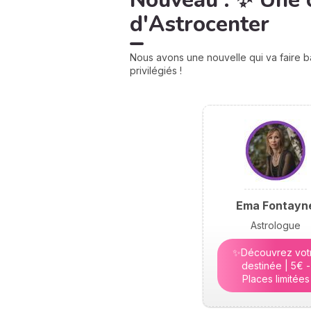
Nouveau : ✨ Une 
d'Astrocenter
Nous avons une nouvelle qui va faire b
privilégiés !
Ema Fontayn
Astrologue
✨Découvrez vot
destinée | 5€ -
Places limitées