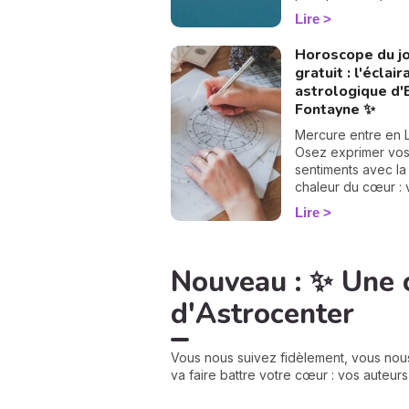
fin juillet 2026, le c
Lire
discrètement tour
grande page. Les
Horoscope du j
lunaires ont chan
gratuit : l'éclai
! Le nœud nord qui
astrologique d
Poissons pour s'ins
Fontayne ✨
en Verseau, pend
le nœud sud passe
Mercure entre en 
Vierge au Lion. Ra
Osez exprimer vo
vous, pas besoin d
sentiments avec la
astrologue pour le
chaleur du cœur : 
ressentir : ce
vérité, portée par 
Lire
basculement, qui n
lumière de l'âme, 
que tous les 18 mo
aujourd'hui inspire
environ, vient reba
rapprocher.
Nouveau : ✨ Une 
douceur les carte
votre chemin de vi
d'Astrocenter
croyez-moi, vous a
adorer la suite. 💫
Vous nous suivez fidèlement, vous nou
va faire battre votre cœur : vos auteur