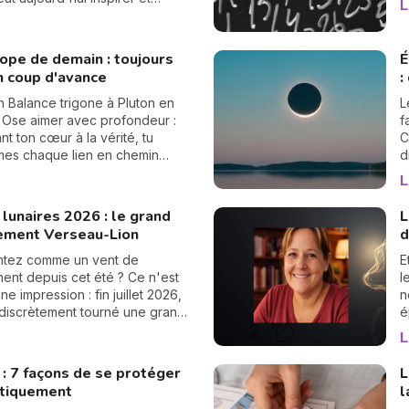
L
n
er.
p
c
ope de demain : toujours
É
n coup d'avance
:
 Balance trigone à Pluton en
L
 Ose aimer avec profondeur :
f
nt ton cœur à la vérité, tu
C
mes chaque lien en chemin
d
on spirituelle.
s
L
d
s
lunaires 2026 : le grand
L
ement Verseau-Lion
d
ntez comme un vent de
E
nt depuis cet été ? Ce n'est
l
e impression : fin juillet 2026,
n
a discrètement tourné une grande
é
es nœuds lunaires ont changé
d
L
Le nœud nord quitte les
s
 pour s'installer en Verseau,
«
 : 7 façons de se protéger
L
 que le nœud sud passe de la
V
tiquement
l
u Lion. Rassurez-vous, pas
m