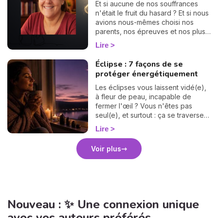
plans qui, en réalité, n'en font
Et si aucune de nos souffrances
qu'un : le corps, l'esprit et la
n'était le fruit du hasard ? Et si nous
maison. Trois territoires à
avions nous-mêmes choisi nos
désencombrer pour retrouver de
parents, nos épreuves et nos plus
l'espace, du souffle et de la
grandes déchirures, bien avant
Lire
sérénité. Suivez le guide !
notre premier souffle ? C'est le
vertigineux mystère du « Pacte des
Éclipse : 7 façons de se
Âmes » que nous explore Vanesa
protéger énergétiquement
Vidente, voyante, tarologue et
médium reconnue sur Wengo. Forte
Les éclipses vous laissent vidé(e),
de nombreuses années
à fleur de peau, incapable de
d'expérience et plébiscitée par sa
fermer l'œil ? Vous n'êtes pas
communauté — 2972 avis reçus,
seul(e), et surtout : ça se traverse
dont 99,4 % sont des avis positifs
en douceur. Voici 7 gestes simples
Lire
ou très positifs —, elle est réputée
et bienveillants pour vous protéger
pour offrir des réponses rapides et
énergétiquement et retrouver votre
Voir plus
précises, idéales pour celles et
calme intérieur. 🛡️🌒
ceux qui souhaitent avancer sans
hésiter. Dans cet article, elle lève le
voile sur les raisons profondes de
notre incarnation.
Nouveau : ✨ Une connexion unique
avec vos auteurs préférés