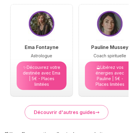
Ema Fontayne
Pauline Mussey
Astrologue
Coach spirituelle
✨Découvrez votre
🔮Libérez vos
destinée avec Ema
énergies avec
| 5€ - Places
Pauline | 5€ -
limitées
Places limitées
Découvrir d'autres guides