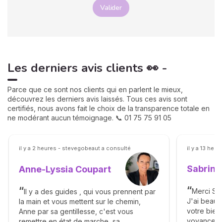
Valider
Les derniers avis clients 👀 -
Parce que ce sont nos clients qui en parlent le mieux,
découvrez les derniers avis laissés. Tous ces avis sont
certifiés, nous avons fait le choix de la transparence totale en
ne modérant aucun témoignage. 📞 01 75 75 91 05
il y a 2 heures - stevegobeaut a consulté
il y a 13 heu
Sabrina
Anne-Lyssia Coupart
Merci Sab
Il y a des guides , qui vous prennent par
J'ai beau
la main et vous mettent sur le chemin,
votre bienv
Anne par sa gentillesse, c'est vous
voyance. 
remettre en état de marche, sa