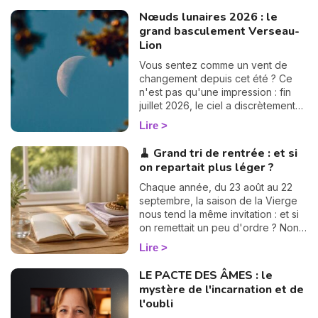
l’écliptique. Ces points sont ce
Nœuds lunaires 2026 : le
qu’on appelle les Nœuds Lunaires.
grand basculement Verseau-
Lion
Vous sentez comme un vent de
changement depuis cet été ? Ce
n'est pas qu'une impression : fin
juillet 2026, le ciel a discrètement
tourné une grande page. Les
Lire
nœuds lunaires ont changé d'axe !
Le nœud nord quitte les Poissons
🧹 Grand tri de rentrée : et si
pour s'installer en Verseau,
on repartait plus léger ?
pendant que le nœud sud passe
de la Vierge au Lion. Rassurez-
Chaque année, du 23 août au 22
vous, pas besoin d'être astrologue
septembre, la saison de la Vierge
pour le ressentir : ce basculement,
nous tend la même invitation : et si
qui n'arrive que tous les 18 mois
on remettait un peu d'ordre ? Non
environ, vient rebattre en douceur
pas par obsession du rangement,
Lire
les cartes de votre chemin de vie.
mais parce que cette énergie de
Et croyez-moi, vous allez adorer la
Terre nous aide à y voir clair, à
LE PACTE DES ÂMES : le
suite. 💫
alléger et à repartir sur des bases
mystère de l'incarnation et de
saines. En 2026, je vous propose
l'oubli
de suivre ce mouvement sur trois