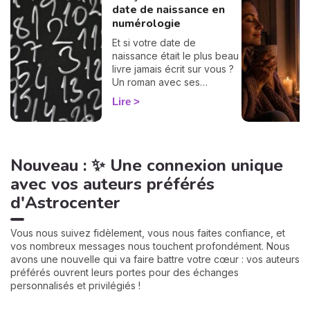
date de naissance en
numérologie
Et si votre date de
naissance était le plus beau
livre jamais écrit sur vous ?
Un roman avec ses
chapitres, ses
Lire
rebondissements et même
quelques cartes cachées
dans la manche. La
numérologie vous aide à en
Nouveau : ✨ Une connexion unique
tourner les pages, une à
une. On vous montre
avec vos auteurs préférés
comment… 🔢
d'Astrocenter
Vous nous suivez fidèlement, vous nous faites confiance, et
vos nombreux messages nous touchent profondément. Nous
avons une nouvelle qui va faire battre votre cœur : vos auteurs
préférés ouvrent leurs portes pour des échanges
personnalisés et privilégiés !