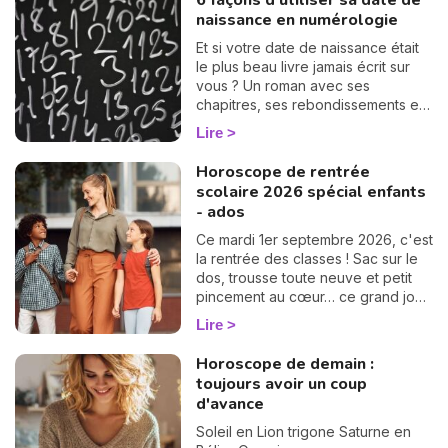
6 façons d'utiliser sa date de
naissance en numérologie
Et si votre date de naissance était
le plus beau livre jamais écrit sur
vous ? Un roman avec ses
chapitres, ses rebondissements et
même quelques cartes cachées
Lire
dans la manche. La numérologie
vous aide à en tourner les pages,
Horoscope de rentrée
une à une. On vous montre
N
scolaire 2026 spécial enfants
comment… 🔢
v
- ados
A
Ce mardi 1er septembre 2026, c'est
v
la rentrée des classes ! Sac sur le
r
dos, trousse toute neuve et petit
pincement au cœur… ce grand jour
9
est un moment clé pour vos enfants
Lire
comme pour vous. Pour vous aider
à les préparer et à accompagner
Horoscope de demain :
au mieux vos chères têtes blondes,
toujours avoir un coup
je vous offre un horoscope spécial
d'avance
enfant : découvrez vite comment
se passera ce premier jour
Soleil en Lion trigone Saturne en