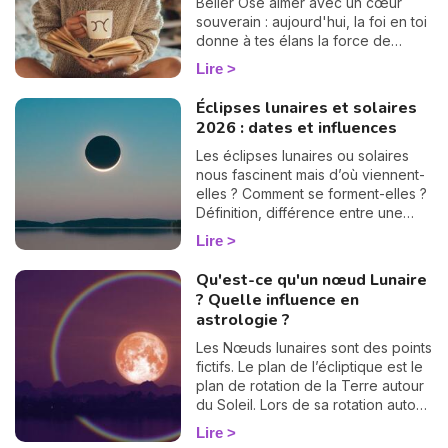
d'école, signe par signe.
Bélier Ose aimer avec un cœur
souverain : aujourd'hui, la foi en toi
donne à tes élans la force de
devenir un chemin lumineux.
Lire
Éclipses lunaires et solaires
2026 : dates et influences
Les éclipses lunaires ou solaires
nous fascinent mais d’où viennent-
elles ? Comment se forment-elles ?
Définition, différence entre une
éclipse lunaire et solaire, influence
Lire
en astrologie et dates des éclipses
en 2025, je vous dis tout sur le
Qu'est-ce qu'un nœud Lunaire
sujet.
? Quelle influence en
astrologie ?
Les Nœuds lunaires sont des points
fictifs. Le plan de l’écliptique est le
plan de rotation de la Terre autour
du Soleil. Lors de sa rotation autour
de la Terre, la Lune coupe
Lire
régulièrement ce plan de