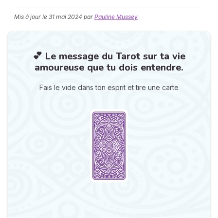
Mis à jour le
31 mai 2024
par
Pauline Mussey
💕 Le message du Tarot sur ta vie
amoureuse que tu dois entendre.
Fais le vide dans ton esprit et tire une carte
N
v
A
v
r
9