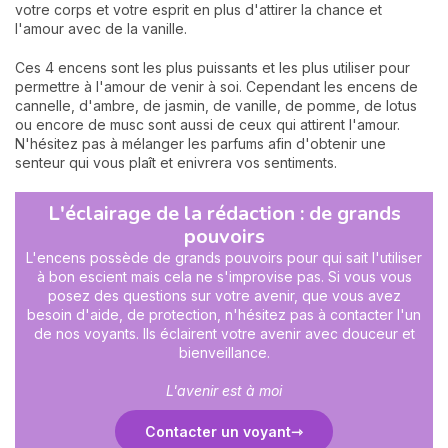
votre corps et votre esprit en plus d'attirer la chance et
l'amour avec de la vanille.
Ces 4 encens sont les plus puissants et les plus utiliser pour
permettre à l'amour de venir à soi. Cependant les encens de
cannelle, d'ambre, de jasmin, de vanille, de pomme, de lotus
ou encore de musc sont aussi de ceux qui attirent l'amour.
N'hésitez pas à mélanger les parfums afin d'obtenir une
senteur qui vous plaît et enivrera vos sentiments.
L'éclairage de la rédaction : de grands
pouvoirs
L'encens possède de grands pouvoirs pour qui sait l'utiliser
à bon escient mais cela ne s'improvise pas. Si vous vous
posez des questions sur votre avenir, que vous avez
besoin d'aide, de protection, n'hésitez pas à contacter l'un
de nos voyants. Ils éclairent votre avenir avec douceur et
bienveillance.
L'avenir est à moi
Contacter un voyant