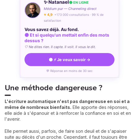
✨ Natanael
🟢 EN LIGNE
Médium pur — Channeling direct
⭐ 4,9
· +173 000 consultations · 99 % de
satisfaction
Vous savez déjà. Au fond.
🟣 Et si quelqu'un mettait enfin des mots
dessus ?
🤍 Ne dites rien. Il capte. Il voit. Il vous le dit.
🟣 ⚡ Je veux savoir →
💬 Réponse en moins de 30 sec
Une méthode dangereuse ?
L'écriture automatique n'est pas dangereuse en soi et a
même de nombreux bienfaits.
Elle apporte des réponses,
elle aide à s'épanouir et à renforcer la confiance en soi et en
l'avenir.
Elle permet aussi, parfois, de faire son deuil et de s'apaiser
suite au décès d'un proche. Cependant, il faut toujours être