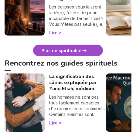
Les éclipses vous laissent
vidé(e), à fleur de peau,
incapable de fermer l'œil ?
Vous n'êtes pas seul(e), et
surtout : ça se traverse en
Lire
douceur. Voici 7 gestes
simples et bienveillants pour
vous protéger
Plus de spiritualité
énergétiquement et
retrouver votre calme
Rencontrez nos guides spirituels
intérieur. 🛡️🌒
La signification des
câlins expliquée par
Yano Eliah, médium
Les hommes ne sont pas
tous facilement capables
d'exprimer leurs sentiments.
Certains hommes sont
habitués à contrôler leurs
Lire
sentiments, par conséquent
il vous est difficile de