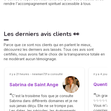
rendre l'accompagnement spirituel accessible à tous.
Les derniers avis clients 👀
Parce que ce sont nos clients qui en parlent le mieux,
découvrez les derniers avis laissés. Tous ces avis sont
certifiés, nous avons fait le choix de la transparence totale en
ne modérant aucun témoignage.
il y a 21 heures - newman731 a consulté
il y a 4 jours
Quentin
Sabrina de Saint Ange
Un grand
C'est la troisième fois que je consulte
✨✨✨✨✨
Sabrina dans différents domaines et je ne
Vous m'av
suis jamais déçu. Elle ne se trompe pas.
complaisan
Les dates, les périodes, les événements