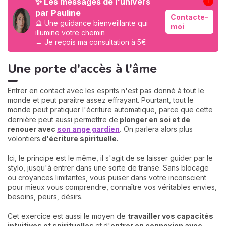
✨ Les messages de l'univers
1
par Pauline
Contacte-
🔮 Une guidance bienveillante qui
moi
illumine votre chemin
→ Je reçois ma consultation à 5€
Une porte d'accès à l'âme
Entrer en contact avec les esprits n'est pas donné à tout le
monde et peut paraître assez effrayant. Pourtant, tout le
monde peut pratiquer l'écriture automatique, parce que cette
dernière peut aussi permettre de
plonger en soi et de
renouer avec
son
ange gardien
.
On parlera alors plus
volontiers
d'écriture spirituelle.
Ici, le principe est le même, il s'agit de se laisser guider par le
stylo, jusqu'à entrer dans une sorte de transe. Sans blocage
ou croyances limitantes, vous puiser dans votre inconscient
pour mieux vous comprendre, connaître vos véritables envies,
besoins, peurs, désirs.
Cet exercice est aussi le moyen de
travailler vos capacités
intuitives et spirituelles
et
d'
entrer en connexion avec